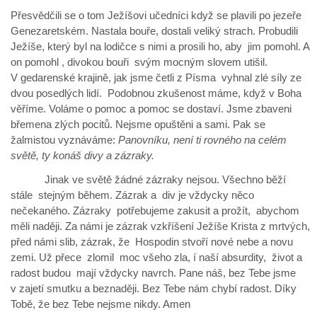
Přesvědčili se o tom Ježíšovi učedníci když se plavili po jezeře
Genezaretském. Nastala bouře, dostali veliký strach. Probudili
Ježíše, který byl na lodičce s nimi a prosili ho, aby jim pomohl. A
on pomohl , divokou bouři svým mocným slovem utišil.
V gedarenské krajině, jak jsme četli z Písma vyhnal zlé síly ze
dvou posedlých lidí. Podobnou zkušenost máme, když v Boha
věříme. Voláme o pomoc a pomoc se dostaví. Jsme zbaveni
břemena zlých pocitů. Nejsme opuštěni a sami. Pak se
žalmistou vyznáváme:
Panovníku, není ti rovného na celém
světě, ty konáš divy a zázraky.
Jinak ve světě žádné zázraky nejsou. Všechno běží
stále stejným během. Zázrak a div je vždycky něco
nečekaného. Zázraky potřebujeme zakusit a prožít, abychom
měli naději. Za námi je zázrak vzkříšení Ježíše Krista z mrtvých,
před námi slib, zázrak, že Hospodin stvoří nové nebe a novu
zemi. Už přece zlomil moc všeho zla, í naší absurdity, život a
radost budou mají vždycky navrch. Pane náš, bez Tebe jsme
v zajetí smutku a beznaději. Bez Tebe nám chybí radost. Díky
Tobě, že bez Tebe nejsme nikdy. Amen