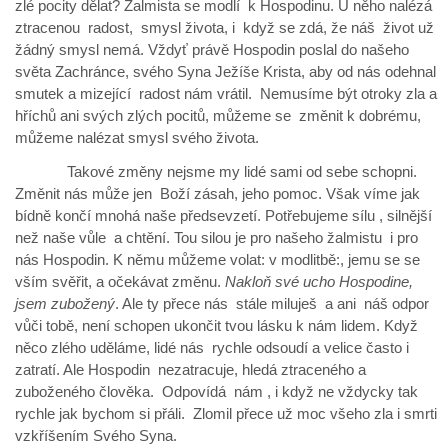
zlé pocity dělat? Žalmista se modlí k Hospodinu. U něho nalézá
ztracenou radost, smysl života, i když se zdá, že náš život už
žádný smysl nemá. Vždyť právě Hospodin poslal do našeho
světa Zachránce, svého Syna Ježíše Krista, aby od nás odehnal
smutek a mizející radost nám vrátil. Nemusíme být otroky zla a
hříchů ani svých zlých pocitů, můžeme se změnit k dobrému,
můžeme nalézat smysl svého života.
Takové změny nejsme my lidé sami od sebe schopni.
Změnit nás může jen Boží zásah, jeho pomoc. Však víme jak
bídně končí mnohá naše předsevzetí. Potřebujeme sílu , silnější
než naše vůle a chtění. Tou silou je pro našeho žalmistu i pro
nás Hospodin. K němu můžeme volat: v modlitbě:, jemu se se
vším svěřit, a očekávat změnu.
Nakloň své ucho Hospodine,
jsem zubožený
. Ale ty přece nás stále miluješ a ani náš odpor
vůči tobě, není schopen ukončit tvou lásku k nám lidem. Když
něco zlého uděláme, lidé nás rychle odsoudí a velice často i
zatratí. Ale Hospodin nezatracuje, hledá ztraceného a
zuboženého člověka. Odpovídá nám , i když ne vždycky tak
rychle jak bychom si přáli. Zlomil přece už moc všeho zla i smrti
vzkříšením Svého Syna.