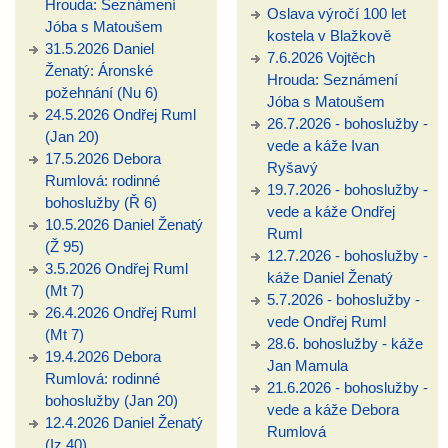
Hrouda: Seznámení
Oslava výročí 100 let
Jóba s Matoušem
kostela v Blažkově
31.5.2026 Daniel
7.6.2026 Vojtěch
Ženatý: Áronské
Hrouda: Seznámení
požehnání (Nu 6)
Jóba s Matoušem
24.5.2026 Ondřej Ruml
26.7.2026 - bohoslužby -
(Jan 20)
vede a káže Ivan
17.5.2026 Debora
Ryšavý
Rumlová: rodinné
19.7.2026 - bohoslužby -
bohoslužby (Ř 6)
vede a káže Ondřej
10.5.2026 Daniel Ženatý
Ruml
(Ž 95)
12.7.2026 - bohoslužby -
3.5.2026 Ondřej Ruml
káže Daniel Ženatý
(Mt 7)
5.7.2026 - bohoslužby -
26.4.2026 Ondřej Ruml
vede Ondřej Ruml
(Mt 7)
28.6. bohoslužby - káže
19.4.2026 Debora
Jan Mamula
Rumlová: rodinné
21.6.2026 - bohoslužby -
bohoslužby (Jan 20)
vede a káže Debora
12.4.2026 Daniel Ženatý
Rumlová
(Iz 40)