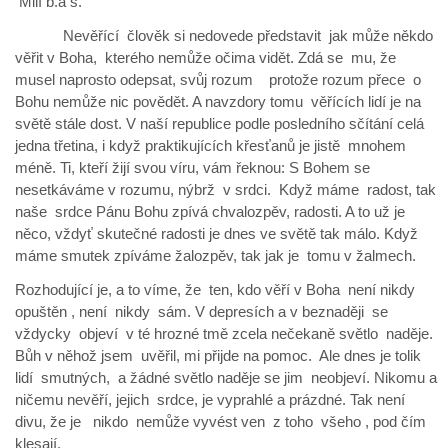
Milí b.a s.
Nevěřící člověk si nedovede představit jak může někdo
věřit v Boha, kterého nemůže očima vidět. Zdá se mu, že
musel naprosto odepsat, svůj rozum protože rozum přece o
Bohu nemůže nic povědět. A navzdory tomu věřících lidí je na
světě stále dost. V naší republice podle posledního sčítání celá
jedna třetina, i když praktikujících křesťanů je jistě mnohem
méně. Ti, kteří žijí svou víru, vám řeknou: S Bohem se
nesetkáváme v rozumu, nýbrž v srdci. Když máme radost, tak
naše srdce Pánu Bohu zpívá chvalozpěv, radosti. A to už je
něco, vždyť skutečné radosti je dnes ve světě tak málo. Když
máme smutek zpíváme žalozpěv, tak jak je tomu v žalmech.
Rozhodující je, a to víme, že ten, kdo věří v Boha není nikdy
opuštěn , není nikdy sám. V depresích a v beznaději se
vždycky objeví v té hrozné tmě zcela nečekaně světlo naděje.
Bůh v něhož jsem uvěřil, mi přijde na pomoc. Ale dnes je tolik
lidí smutných, a žádné světlo naděje se jim neobjeví. Nikomu a
ničemu nevěří, jejich srdce, je vyprahlé a prázdné. Tak není
divu, že je nikdo nemůže vyvést ven z toho všeho , pod čím
klesají.