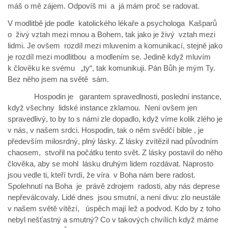
máš o mě zájem. Odpovíš mi a já mám proč se radovat.
V modlitbě jde podle katolického lékaře a psychologa Kašparů
o živý vztah mezi mnou a Bohem, tak jako je živý vztah mezi
lidmi. Je ovšem rozdíl mezi mluvením a komunikací, stejně jako
je rozdíl mezi modlitbou a modlením se. Jedině když mluvím
k člověku ke svému „ty“, tak komunikuji. Pán Bůh je mým Ty.
Bez něho jsem na světě sám.
Hospodin je garantem spravedlnosti, poslední instance,
když všechny lidské instance zklamou. Není ovšem jen
spravedlivý, to by to s námi zle dopadlo, když víme kolik zlého je
v nás, v našem srdci. Hospodin, tak o něm svědčí bible , je
především milosrdný, plný lásky. Z lásky zvítězil nad původním
chaosem, stvořil na počátku tento svět. Z lásky postavil do něho
člověka, aby se mohl lásku druhým lidem rozdávat. Naprosto
jsou vedle ti, kteří tvrdí, že víra v Boha nám bere radost.
Spolehnutí na Boha je právě zdrojem radosti, aby nás deprese
nepřeválcovaly. Lidé dnes jsou smutní, a není divu: zlo neustále
v našem světě vítězí, úspěch mají lež a podvod. Kdo by z toho
nebyl nešťastný a smutný? Co v takových chvílích když máme