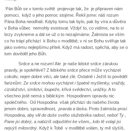
Pán Bůh se v tomto světě projevuje tak, že je připraven nám
pomoci, když o jeho pomoc stojíme. Řekli jsme: náš rozum
Pána Boha neodhalí. Kdyby tomu tak bylo, pak by víra a důvěra
v Boha vůbec nemohly existovat. Vždyť to, co vidíme, na to si
brzy zvykneme a dál se už o to nezajímáme. Žalmista se vším
co ho trápí přichází k Bohu v modlitbě, v ní se Bohu svěřuje tak
jako svému nejlepšímu příteli. Když má radost, spěchá, aby se o
tom dověděl jeho Bůh.
Srdce a ne rozum! Ale je naše lidské srdce zárukou
pravdy, je spolehlivé? Z lidského srdce přece může vycházet
cokoliv, nejen dobré věci, ale také zlé. Ostatně i Ježíš to pověděl
farizeům: Z
e srdce mohou vycházet i špatné myšlenky, vraždy,
cizoložství
, smilství,
loupeže,
křivá svědectví, urážky.
A to
všechno jistě nemá s biblickým Hospodinem opravdu nic
společného. Od Hospodina však přichází do našeho života
jenom dobro, spravedlnost
, pravda a láska
. Proto žalmista prosí
Hospodina, aby
vlil do duše svého služebníka radost
,
neboť Ty ,
Pane jsi dobrý, a nabízíš odpuštění ke všem,, kdo tě volají jsi
nejvýš milosrdný
. Když k Tobě v modlitbě volám, ty mě slyšíš,