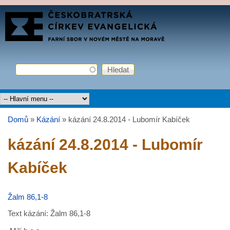
Přejít k hlavnímu obsahu
FARNÍ
SBOR
ČCE
Hledat
Vyhledávání
Hlavní menu
Domů
»
Kázání
»
kázání 24.8.2014 - Lubomír Kabíček
Jste zde
kázání 24.8.2014 - Lubomír
Kabíček
Žalm 86,1-8
Text kázání: Žalm 86,1-8