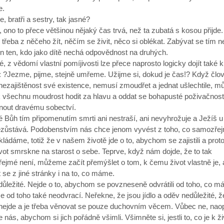
e.
le, bratři a sestry, tak jasné?
 ono to přece většinou nějaký čas trvá, než ta zubatá s kosou přijde.
 třeba z něčeho žít, něčím se živit, něco si oblékat. Zabývat se tím 
n ten, kdo jako dítě nechá odpovědnost na druhých.
, z vědomí vlastní pomíjivosti lze přece naprosto logicky dojít také 
: ?Jezme, pijme, stejně umřeme. Užijme si, dokud je čas!? Když člo
ezajištěnost své existence, nemusí zmoudřet a jednat ušlechtile, m
 všechnu moudrost hodit za hlavu a oddat se bohapusté poživačnosti
nout dravému sobectví.
 Bůh tím připomenutím smrti ani nestraší, ani nevyhrožuje a Ježíš 
ezůstává. Podobenstvím nás chce jenom vyvést z toho, co samozře
ládáme, totiž že v našem životě jde o to, abychom se zajistili a prot
ot smrskne na starost o sebe. Teprve, když nám dojde, že to tak
ejmé není, můžeme začít přemýšlet o tom, k čemu život vlastně je, 
 se z jiné stránky i na to, co máme.
 důležité. Nejde o to, abychom se povzneseně odvrátili od toho, co m
e od toho také neodvrací. Neřekne, že jsou jídlo a oděv nedůležité, ž
nejde a je třeba věnovat se pouze duchovním věcem. Vůbec ne, nao
 nás, abychom si jich pořádně všimli. Všimněte si, jestli to, co je k ž