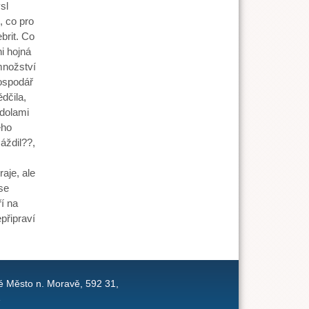
sl
i, co pro
brit. Co
ni hojná
množství
hospodář
dčila,
odolami
eho
áždil??,
aje, ale
se
í na
epřipraví
é Město n. Moravě, 592 31,
1