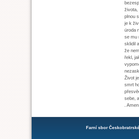
bezespo
života, 
plnou s
je k ži
úroda 
se mu n
sklidil
že nemu
řekl, j
vypomoc
nezasko
Život j
smrt h
přesvěd
sebe, a
. Amen
Farní sbor Českobratrsk