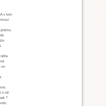
 A v tom
nemusí
k jinému
věk
ůže
,
u něho
jmě
o se
a
áme.
e o ně
pak ?
ivotu