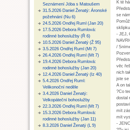
K té há
Seznámení Jóba s Matoušem
Předsta
31.5.2026 Daniel Ženatý: Áronské
se nám
požehnání (Nu 6)
Pomůžet
24.5.2026 Ondřej Ruml (Jan 20)
sklípku
17.5.2026 Debora Rumlová:
- JEJ
rodinné bohoslužby (Ř 6)
NAVR
10.5.2026 Daniel Ženatý (Ž 95)
/ Sním
3.5.2026 Ondřej Ruml (Mt 7)
Pozveme
26.4.2026 Ondřej Ruml (Mt 7)
Předsta
19.4.2026 Debora Rumlová:
věc řeš
rodinné bohoslužby (Jan 20)
nich ta
12.4.2026 Daniel Ženatý (Iz 40)
jste se
5.4.2026 Ondřej Ruml:
A on ta
Velikonoční neděle
?Co teď
3.4.2026 Daniel Ženatý:
dostal 
Velkopáteční bohoslužby
postaví
22.3.2026 Ondřej Ruml (Mt 7)
mít zás
15.3.2026 Debora Rumlová:
mít vy
rodinné bohoslužby (Jan 11)
- JEN
8.3.2026 Daniel Ženatý (L 9)
?Ty jsi