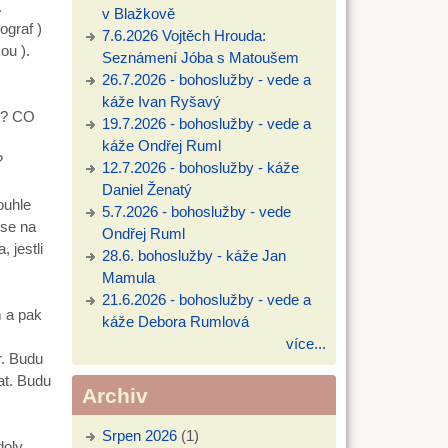
.
v Blažkově
ograf )
7.6.2026 Vojtěch Hrouda:
ou ).
Seznámení Jóba s Matoušem
26.7.2026 - bohoslužby - vede a
káže Ivan Ryšavý
E? CO
19.7.2026 - bohoslužby - vede a
káže Ondřej Ruml
?
12.7.2026 - bohoslužby - káže
Daniel Ženatý
ouhle
5.7.2026 - bohoslužby - vede
 se na
Ondřej Ruml
 jestli
28.6. bohoslužby - káže Jan
Mamula
21.6.2026 - bohoslužby - vede a
m a pak
káže Debora Rumlová
více...
r. Budu
at. Budu
Archiv
Srpen 2026
(1)
doly