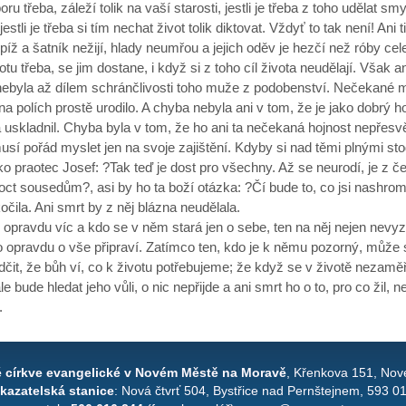
ru třeba, záleží tolik na vaší starosti, jestli je třeba z toho udělat smy
jestli je třeba si tím nechat život tolik diktovat. Vždyť to tak není! Ani t
píž a šatník nežijí, hlady neumřou a jejich oděv je hezčí než róby cele
votu třeba, se jim dostane, i když si z toho cíl života neudělají. Však a
nebyla až dílem schránčlivosti toho muže z podobenství. Nečekané 
a polích prostě urodilo. A chyba nebyla ani v tom, že je jako dobrý 
 a uskladnil. Chyba byla v tom, že ho ani ta nečekaná hojnost nepřesvě
sí pořád myslet jen na svoje zajištění. Kdyby si nad těmi plnými st
ako praotec Josef: ?Tak teď je dost pro všechny. Až se neurodí, je z č
t sousedům?, asi by ho ta boží otázka: ?Čí bude to, co jsi nashrom
čila. Ani smrt by z něj blázna neudělala.
e opravdu víc a kdo se v něm stará jen o sebe, ten na něj nejen nevyzr
o opravdu o vše připraví. Zatímco ten, kdo je k němu pozorný, může 
čit, že bůh ví, co k životu potřebujeme; že když se v životě nezaměř
le bude hledat jeho vůli, o nic nepřijde a ani smrt ho o to, pro co žil, n
.
é církve evangelické v Novém Městě na Moravě
, Křenkova 151, Nov
kazatelská stanice
: Nová čtvrť 504, Bystřice nad Pernštejnem, 593 0