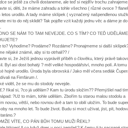
dce se ještě za chvíli dostaneme, ale teď si nejdřív trochu zahrajeme
vte si, děti, že máme zahradu a tohle všechno ( různé ovoce ? flanel
 letos urodilo. A tady máme sklípek ( vyznačený našpendlenou stužk
e mi to do něj sklidit? Tak pojďte vzít každý jednu věc a dáme je do
.
, ONO SE NÁM TO TAM NEVEJDE. CO S TÍM? CO TEĎ UDĚLÁM
HUJETE?
e to? Vyhodíme? Prodáme? Rozdáme? Pronajmeme si další sklípek
 nějaké známé, aby si to otrhali?? /
vte si, že Ježíš jednou vyprávěl příběh o člověku, který právě takov
il. Byl asi dost bohatý ? měl veliké hospodářství, mnoho polí. A tomu
ké hojně urodilo. Úroda byla obrovská / Jako měl včera sedlák Čupera,
 dívali na Fimfárum /.
ké viděl, že se mu do stodoly nevejde.
,? říkal si, ?co já udělám? Kam tu úrodu složím?? Přemýšlel nad tí
nápad: ?Už to mám, tohle udělám. Zbořím tu starou malou stodolu a
m novou, větší, nebo rovnou dvě a tam to obilí uložím. To bude supe
oby na mnoho let. To bude život. Budu si moct užívat, jíst, pít, hodov
staráno.?
OMŽE VÍTE, CO PÁN BŮH TOMU MUŽI ŘEKL?
 ale blázen! A co když dnes v noci zemřeš? K čemu ti ty nacpané sto