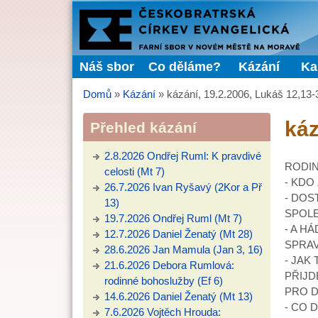
FARNÍ
SBOR
Náš sbor
Co děláme?
Kázání
Ka
Hlavní menu
ČCE
Domů
»
Kázání
»
kázání, 19.2.2006, Lukáš 12,13-
Jste zde
káz
Přehled kázání
2.8.2026 Ondřej Ruml: K pravdivé
RODIN
celosti (Mt 7)
- KDO
26.7.2026 Ivan Ryšavý (2Kor a Př
- DOS
13)
SPOL
19.7.2026 Ondřej Ruml (Mt 7)
- A H
12.7.2026 Daniel Ženatý (Mt 28)
SPRAV
28.6.2026 Jan Mamula (Jan 3, 16)
- JAK
21.6.2026 Debora Rumlová:
PŘIJD
rodinné bohoslužby (Ef 6)
PRO D
14.6.2026 Daniel Ženatý (Mt 13)
- CO 
7.6.2026 Vojtěch Hrouda: