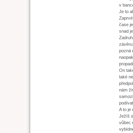
v banc
Je to a
Zaprvé,
čase je
snad je
Zadruhé
závěru
pozná n
naopak
propad
On také
také n
předpok
nám živ
samozř
podívat
A to je
Ježíš s
vůbec 
vybídne