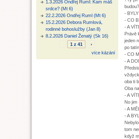
1.3.2026 Ondřej Ruml: Kam máš
budou
srdce? (Mt 6)
- BYL
22.2.2026 Ondřej Ruml (Mt 6)
- CO 
15.2.2026 Debora Rumlová,
- A V
rodinné bohoslužby (Jan 8)
Právě k
8.2.2026 Daniel Ženatý (Sk 16)
jeden r
1 z 41
›
po tatí
více kázání
- CO 
- A D
Předsta
vždycky
oba ti 
Oba na 
- A VÍ
No jim 
- A M
- A B
Nebylo.
tom nen
když má