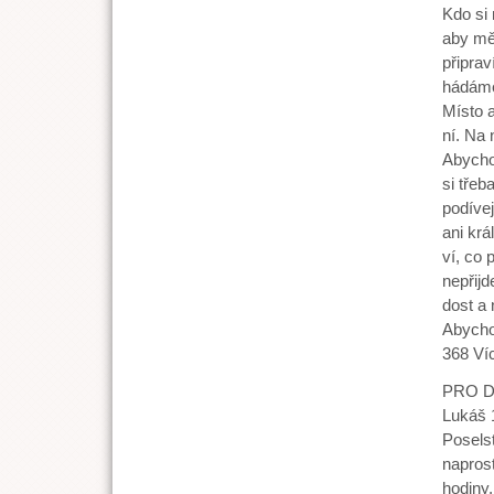
Kdo si 
aby měl
připrav
hádáme 
Místo a
ní. Na 
Abycho
si třeb
podívej
ani krá
ví, co
nepřij
dost a 
Abychom
368 Víc
PRO D
Lukáš 
Posels
naprost
hodiny,