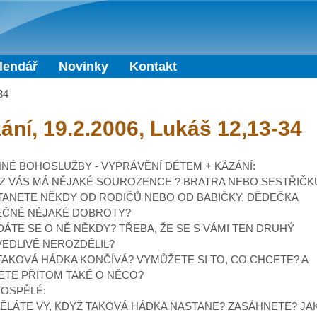
Přejít k hlavnímu obsahu
lendář
Novinky
Kontakt
34
ání, 19.2.2006, Lukáš 12,13-34
NÉ BOHOSLUŽBY - VYPRÁVĚNÍ DĚTEM + KÁZÁNÍ:
 Z VÁS MÁ NĚJAKÉ SOUROZENCE ? BRATRA NEBO SESTŘIČK
TANETE NĚKDY OD RODIČŮ NEBO OD BABIČKY, DĚDEČKA
EČNĚ NĚJAKÉ DOBROTY?
ÁDÁTE SE O NĚ NĚKDY? TŘEBA, ŽE SE S VÁMI TEN DRUHÝ
EDLIVĚ NEROZDĚLIL?
 TAKOVÁ HÁDKA KONČÍVÁ? VYMŮŽETE SI TO, CO CHCETE? A
ETE PŘITOM TAKÉ O NĚCO?
OSPĚLÉ:
DĚLÁTE VY, KDYŽ TAKOVÁ HÁDKA NASTANE? ZASÁHNETE? JA