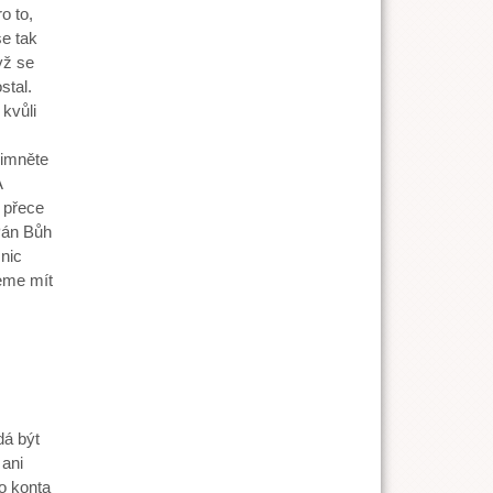
o to,
se tak
yž se
stal.
 kvůli
šimněte
A
a přece
 Pán Bůh
nic
eme mít
dá být
 ani
ho konta