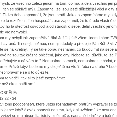
myslí, že všechno záleží jenom na tom, co má, a dělá všechno jen pr
, ten se ošklivě mýlí. Zapomněl, že jsou ještě důležitější věci a o ty 
í. Ti dva třeba zapomněli, že jsou bratři. Jako to zapomínáme my, kd
o to rozdělení. Ten hospodář zase zapomněl, že tu úrodu vlastně do
by ho ta štědrost osvobodila od starosti o sebe, dělal všechno jenom
nic víc nemyslel.
m my nebyli tak zapomětliví, říká Ježíš ještě všem lidem i nám: ?V
a havranů. Ti nesejí, nežnou, nemají stodoly a přece je Pán Bůh živí. 
te se na květiny. Ty se také pořád neshánějí, co budou mít na sebe 
lové nejsou tak krásně oblečení, jako ony. Nebojte se, důvěřujte, že
 potřebujete a dá vám to.? Nemusíme hamonit, nemusíme se hádat, o 
deme. Právě když budeme myslet ještě na víc ? třeba na druhé ? bud
nepřipravíme se o to důležité.
 to věděli, tak si to ještě zazpíváme:
 než oko spatřit smí
OSPĚLÉ:
12,22 - 34
tví toho podobenství, které Ježíš rozhádaným bratrům vyprávěl se z
o jasné: když člověk pomyslí na smrt, když si uvědomí, že neví dne
 vyjeví se mu absurdita jistoty plné spíže, nacpané ledničky a tučné