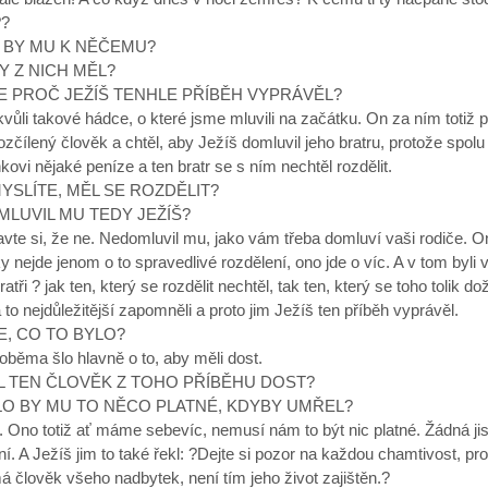
??
Y BY MU K NĚČEMU?
BY Z NICH MĚL?
ÍTE PROČ JEŽÍŠ TENHLE PŘÍBĚH VYPRÁVĚL?
vůli takové hádce, o které jsme mluvili na začátku. On za ním totiž p
ozčílený člověk a chtěl, aby Ježíš domluvil jeho bratru, protože spolu 
nkovi nějaké peníze a ten bratr se s ním nechtěl rozdělit.
MYSLÍTE, MĚL SE ROZDĚLIT?
OMLUVIL MU TEDY JEŽÍŠ?
vte si, že ne. Nedomluvil mu, jako vám třeba domluví vaši rodiče. On
 nejde jenom o to spravedlivé rozdělení, ono jde o víc. A v tom byli 
bratři ? jak ten, který se rozdělit nechtěl, tak ten, který se toho tolik d
to nejdůležitější zapomněli a proto jim Ježíš ten příběh vyprávěl.
TE, CO TO BYLO?
oběma šlo hlavně o to, aby měli dost.
ĚL TEN ČLOVĚK Z TOHO PŘÍBĚHU DOST?
YLO BY MU TO NĚCO PLATNÉ, KDYBY UMŘEL?
 Ono totiž ať máme sebevíc, nemusí nám to být nic platné. Žádná jis
í. A Ježíš jim to také řekl: ?Dejte si pozor na každou chamtivost, pro
 člověk všeho nadbytek, není tím jeho život zajištěn.?