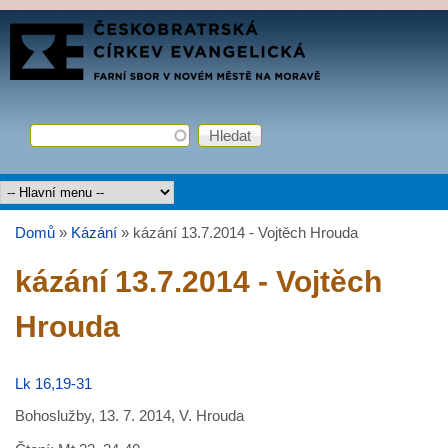
Přejít k hlavnímu obsahu
FARNÍ
SBOR
ČCE
Hledat
Vyhledávání
Hlavní menu
Domů
»
Kázání
»
kázání 13.7.2014 - Vojtěch Hrouda
Jste zde
kázání 13.7.2014 - Vojtěch
Hrouda
Lk 16,19-31
Bohoslužby, 13. 7. 2014, V. Hrouda