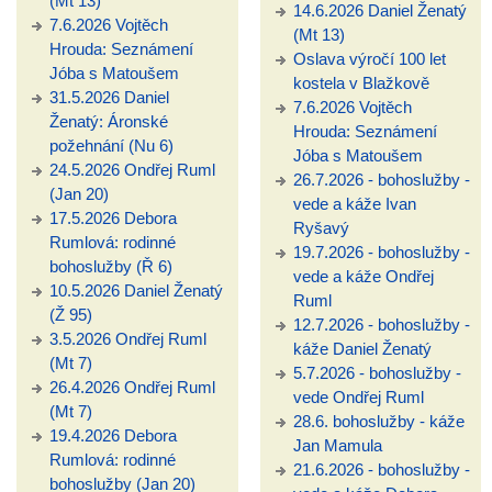
(Mt 13)
14.6.2026 Daniel Ženatý
7.6.2026 Vojtěch
(Mt 13)
Hrouda: Seznámení
Oslava výročí 100 let
Jóba s Matoušem
kostela v Blažkově
31.5.2026 Daniel
7.6.2026 Vojtěch
Ženatý: Áronské
Hrouda: Seznámení
požehnání (Nu 6)
Jóba s Matoušem
24.5.2026 Ondřej Ruml
26.7.2026 - bohoslužby -
(Jan 20)
vede a káže Ivan
17.5.2026 Debora
Ryšavý
Rumlová: rodinné
19.7.2026 - bohoslužby -
bohoslužby (Ř 6)
vede a káže Ondřej
10.5.2026 Daniel Ženatý
Ruml
(Ž 95)
12.7.2026 - bohoslužby -
3.5.2026 Ondřej Ruml
káže Daniel Ženatý
(Mt 7)
5.7.2026 - bohoslužby -
26.4.2026 Ondřej Ruml
vede Ondřej Ruml
(Mt 7)
28.6. bohoslužby - káže
19.4.2026 Debora
Jan Mamula
Rumlová: rodinné
21.6.2026 - bohoslužby -
bohoslužby (Jan 20)