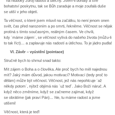
´ na hluboký zdroj radosti a útěchy. Jsem-li bohatý a své
bohatství poskytnu, tak se Bůh zaraduje a moje zoufalá duše
se utiší v jeho objetí.
Ta věčnost, o které jsem mluvil na začátku, to není jenom onen
svět, čas před narozením a po smrti, řekněme. Věčnost se nějak
protíná s tímto současným, reálným časem. Ve chvíli,
kdy ´máme zájem´, se věčnost vylívá do našeho života (můžu-li
to tak říct)… a zaplavuje nás radostí a útěchou. To je jádro pudla!
VI. Závěr – vyústění (pointace)
Stručně bych to shrnul snad takto:
Mít zájem o Boha a o člověka. Ale proč bych ho měl najednou
mít? Jaký mám důvod, jakou motivaci? Motivací (tedy proč to
dělám) může být věčnost. Věčnost, jež nás nepohlcuje ´až
někdy potom´, nýbrž objímá nás ´už teď´. Jako Boží náruč. A
když něco změníme, když se začneme zajímat, když
se obrátíme (jak praví Pán)… hle, tu máme radost a jsme
utišeni!
Věčnost, která je teď!