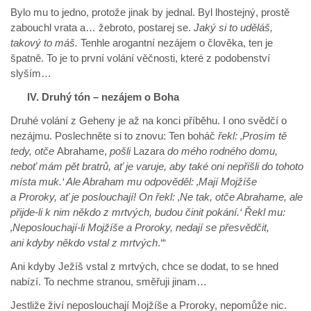
Bylo mu to jedno, protože jinak by jednal. Byl lhostejný, prostě
zabouchl vrata a… žebroto, postarej se.
Jaký si to uděláš,
takový to máš.
Tenhle arogantní nezájem o člověka, ten je
špatně. To je to první volání věčnosti, které z podobenství
slyším…
IV. Druhý tón – nezájem o Boha
Druhé volání z Geheny je až na konci příběhu. I ono svědčí o
nezájmu. Poslechněte si to znovu: Ten boháč
řekl: ‚Prosím tě
tedy, otče
Abrahame,
pošli
Lazara
do mého rodného domu,
neboť mám pět bratrů, ať je varuje, aby také oni nepřišli do tohoto
místa muk.‘ Ale Abraham mu odpověděl: ‚Mají Mojžíše
a Proroky, ať je poslouchají! On řekl: ‚Ne tak, otče Abrahame, ale
přijde-li k nim někdo z mrtvých, budou činit pokání.‘ Řekl mu:
‚Neposlouchají-li Mojžíše a Proroky, nedají se přesvědčit,
ani kdyby někdo vstal z mrtvých
.‘“
Ani kdyby Ježíš vstal z mrtvých, chce se dodat, to se hned
nabízí. To nechme stranou, směřuji jinam…
Jestliže živí neposlouchají Mojžíše a Proroky, nepomůže nic.