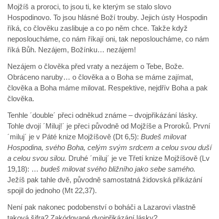
Mojžíš a proroci, to jsou ti, ke kterým se stalo slovo
Hospodinovo. To jsou hlásné Boží trouby. Jejich ústy Hospodin
říká, co člověku zaslibuje a co po něm chce. Takže když
neposloucháme, co nám říkají oni, tak neposloucháme, co nám
říká Bůh. Nezájem, Božínku… nezájem!
Nezájem o člověka před vraty a nezájem o Tebe, Bože.
Obráceno naruby… o člověka a o Boha se máme zajímat,
člověka a Boha máme milovat. Respektive, nejdřív Boha a pak
člověka.
Tenhle ´double´ přeci odněkud známe – dvojpřikázání lásky.
Tohle dvojí ´Miluj!´ je přeci původně od Mojžíše a Proroků. První
´miluj´ je v Páté knize Mojžíšově (Dt 6,5):
Budeš milovat
Hospodina, svého Boha, celým svým srdcem a celou svou duší
a celou svou silou.
Druhé ´miluj´ je ve Třetí knize Mojžíšově (Lv
19,18): …
budeš milovat svého bližního jako sebe samého.
Ježíš pak tahle dvě, původně samostatná židovská přikázání
spojil do jednoho (Mt 22,37).
Není pak nakonec podobenství o boháči a Lazarovi vlastně
taková šifra? Zakódované dvojpřikázání lásky?