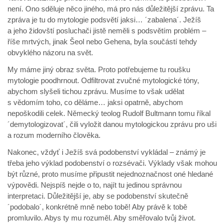
není. Ono sděluje něco jiného, má pro nás důležitější zprávu. Ta
zpráva je tu do mytologie podsvětí jaksi… ´zabalena´. Ježíš
a jeho židovští posluchači jistě neměli s podsvětím problém –
říše mrtvých, jinak Šeol nebo Gehena, byla součástí tehdy
obvyklého názoru na svět.
My máme jiný obraz světa. Proto potřebujeme tu roušku
mytologie poodhrnout. Odfiltrovat zvučné mytologické tóny,
abychom slyšeli tichou zprávu. Musíme to však udělat
s vědomím toho, co děláme… jaksi opatrně, abychom
nepoškodili celek. Německý teolog Rudolf Bultmann tomu říkal
´demytologizovat´, čili vyložit danou mytologickou zprávu pro uši
a rozum moderního člověka.
Nakonec, vždyť i Ježíš svá podobenství vykládal – známý je
třeba jeho výklad podobenství o rozsévači. Výklady však mohou
být různé, proto musíme připustit nejednoznačnost oné hledané
výpovědi. Nejspíš nejde o to, najít tu jedinou správnou
interpretaci. Důležitější je, aby se podobenství skutečně
´podobalo´, konkrétně mně nebo tobě! Aby právě k tobě
promluvilo. Abys ty mu rozuměl. Aby směřovalo tvůj život.