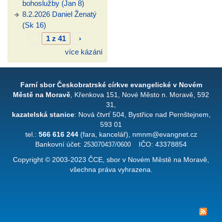
bohoslužby (Jan 8)
8.2.2026 Daniel Ženatý
(Sk 16)
1 z 41
›
více kázání
Farní sbor Českobratrské církve evangelické v Novém
Městě na Moravě
, Křenkova 151, Nové Město n. Moravě, 592
31,
kazatelská stanice
: Nová čtvrť 504, Bystřice nad Pernštejnem,
593 01
tel.:
566 616 244
(fara, kancelář), nmnm@evangnet.cz
Bankovní účet:
253070437/0600
IČO: 43378854
Copyright © 2003-2023 ČCE, sbor v Novém Městě na Moravě,
všechna práva vyhrazena.