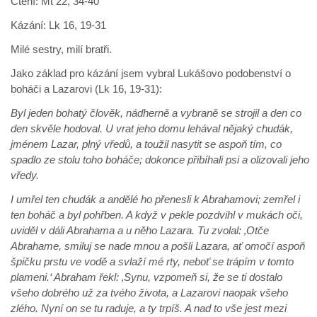
Čtení: Mt 22, 34-40
Kázání: Lk 16, 19-31
Milé sestry, milí bratři.
Jako základ pro kázání jsem vybral Lukášovo podobenství o
boháči a Lazarovi (Lk 16, 19-31):
Byl jeden bohatý člověk, nádherně a vybraně se strojil a den co
den skvěle hodoval. U vrat jeho domu lehával nějaký chudák,
jménem Lazar, plný vředů, a toužil nasytit se aspoň tím, co
spadlo ze stolu toho boháče; dokonce přibíhali psi a olizovali jeho
vředy.
I umřel ten chudák a andělé ho přenesli k Abrahamovi; zemřel i
ten boháč a byl pohřben. A když v pekle pozdvihl v mukách oči,
uviděl v dáli Abrahama a u něho Lazara. Tu zvolal: ‚Otče
Abrahame, smiluj se nade mnou a pošli Lazara, ať omočí aspoň
špičku prstu ve vodě a svlaží mé rty, neboť se trápím v tomto
plameni.‘ Abraham řekl: ‚Synu, vzpomeň si, že se ti dostalo
všeho dobrého už za tvého života, a Lazarovi naopak všeho
zlého. Nyní on se tu raduje, a ty trpíš. A nad to vše jest mezi