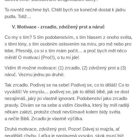
To rovněž nechme být. Chtěl bych se konečně dostat k jádru
pudla. Totiž…
V. Motivace - zrcadlo, zdvižený prst a náruč
Co my s tím? S tím podobenstvím, s tím hlasem z onoho světa,
s těmi tóny, s tím osobním oslovením na míru, pro mě nebo pro
tebe. Přesněji, co si s tím mám počít… a proč bych měl něco
měnit! O motivaci (Proč!), o tu mi jde!
Vidím tři možné motivace: (1) zrcadlo, (2) zdvižený prst a (3)
náruč. Vezmu jednu po druhé:
Tak zrcadlo. Podívej se na sebe! Podívej se, co to děláš! Co to
vyvádíš! Ve smyslu… podívej se, jak to děláš blbě, jak se dost
nezajímáš, jaký jsi vlastně ignorant. Podobenství jako zrcadlo
pravdy. Dívám se na sebe a vidím člověka, který by měl raději
někam zalézt, protože chodí nevšímavě kolem bídy světa
a nečte Bibli. Zrcadlo je vlastně výčitka.
Druhá motivace, zdvižený prst. Pozor! Dávej si majzla, ať
neuděláš chybu. Laťka je nastavená vysoko, skok musí být