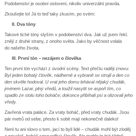
Podobenství je osobní oslovení, nikoliv univerzální pravda.
Zkoušejte to! Já to teď taky zkusím, po svém:
II. Dva tóny
Takové tiché tóny slyším v podobenství dva. Jak už jsem řekl.
znějí z druhé strany, z onoho světa. Jako by věčnost volala
do našeho života.
III. První tón – nezájem o člověka
Ten první tón vychází z úvodní scény. Text přečtu raději znovu:
Byl jeden bohatý člověk, nádherně a vybraně se strojil a den co
den skvěle hodoval. U vrat jeho domu lehával nějaký chudák,
jménem Lazar, plný vředů, a toužil nasytit se aspoň tím, co
spadlo ze stolu toho boháče; dokonce přibíhali psi a olizovali jeho
vředy.
Zavřená vrata paláce. Za vraty boháč, před vraty chudák. Jsou
pár metrů od sebe, přesto k sobě mají nekonečně daleko!
Není tu ani slovo o tom, jací to byli lidé – chudák mohl být zloděj
a povaleč, boháč spravedlivý člověk. Ale mohlo to být klidně