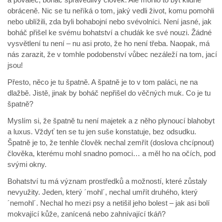
obráceně. Nic se tu neříká o tom, jaký vedli život, komu pomohli
nebo ublížili, zda byli bohabojní nebo svévolníci. Není jasné, jak
boháč přišel ke svému bohatství a chudák ke své nouzi. Žádné
vysvětlení tu není – nu asi proto, že ho není třeba. Naopak, má
nás zarazit, že v tomhle podobenství vůbec nezáleží na tom, jací
jsou!
Přesto, něco je tu špatně. A špatně je to v tom paláci, ne na
dlažbě. Jistě, jinak by boháč nepřišel do věčných muk. Co je tu
špatně?
Myslím si, že špatně tu není majetek a z něho plynoucí blahobyt
a luxus. Vždyť ten se tu jen suše konstatuje, bez odsudku.
Špatně je to, že tenhle člověk nechal zemřít (doslova chcípnout)
člověka, kterému mohl snadno pomoci… a měl ho na očích, pod
svými okny.
Bohatství tu má význam prostředků a možností, které zůstaly
nevyužity. Jeden, který ´mohl´, nechal umřít druhého, který
´nemohl´. Nechal ho mezi psy a netišil jeho bolest – jak asi bolí
mokvající kůže, zanícená nebo zahnívající tkáň?