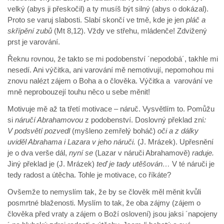
velký (abys ji přeskočil) a ty musíš být silný (abys o dokázal).
Proto se varuj slabosti. Slabí skončí ve tmě, kde je jen
pláč a
skřípění zubů
(Mt 8,12). Vždy ve střehu, mládenče! Zdvižený
prst je varování.
Řeknu rovnou, že takto se mi podobenství ´nepodobá´, takhle mi
nesedí. Ani výčitka, ani varování mě nemotivují, nepomohou mi
znovu nalézt zájem o Boha a o člověka. Výčitka a varování ve
mně neprobouzejí touhu něco u sebe měnit!
Motivuje mě až ta třetí motivace – náruč. Vysvětlím to. Pomůžu
si
náručí Abrahamovou
z podobenství. Doslovný překlad zní
:
V podsvětí pozvedl
(myšleno zemřelý boháč)
oči a z dálky
uviděl Abrahama i Lazara v jeho náruči.
(J. Mrázek). Upřesnění
je o dva verše dál,
nyní se
(Lazar v náruči Abrahamově)
raduje.
Jiný překlad je (J. Mrázek)
teď je tady utěšován…
V té náruči je
tedy radost a útěcha. Tohle je motivace, co říkáte?
Ovšemže to nemyslím tak, že by se člověk měl měnit kvůli
posmrtné blaženosti. Myslím to tak, že oba zájmy (zájem o
člověka před vraty a zájem o Boží oslovení) jsou jaksi ´napojeny