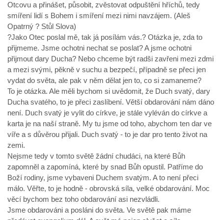
Otcovu a přinášet, působit, zvěstovat odpuštění hříchů, tedy
smíření lidí s Bohem i smíření mezi nimi navzájem. (Aleš
Opatrný ? Stůl Slova)
?Jako Otec poslal mě, tak já posílám vás.? Otázka je, zda to
přijmeme. Jsme ochotni nechat se poslat? A jsme ochotni
přijmout dary Ducha? Nebo chceme být radši zavřeni mezi zdmi
a mezi svými, pěkně v suchu a bezpečí, případně se přeci jen
vydat do světa, ale pak v něm dělat jen to, co si zamaneme?
To je otázka. Ale měli bychom si uvědomit, že Duch svatý, dary
Ducha svatého, to je přeci zaslíbení. Větší obdarování nám dáno
není. Duch svatý je vylit do církve, je stále vyléván do církve a
karta je na naší straně. My tu jsme od toho, abychom ten dar ve
víře a s důvěrou přijali. Duch svatý - to je dar pro tento život na
zemi.
Nejsme tedy v tomto světě žádní chudáci, na které Bůh
zapomněl a zapomíná, které by snad Bůh opustil. Patříme do
Boží rodiny, jsme vybaveni Duchem svatým. A to není přeci
málo. Věřte, to je hodně - obrovská síla, velké obdarování. Moc
věcí bychom bez toho obdarování asi nezvládli.
Jsme obdarováni a posláni do světa. Ve světě pak máme