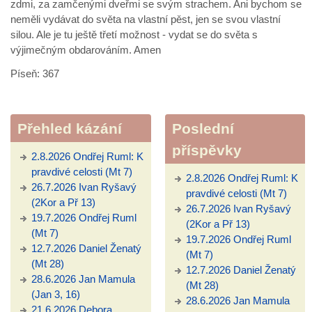
zdmi, za zamčenými dveřmi se svým strachem. Ani bychom se
neměli vydávat do světa na vlastní pěst, jen se svou vlastní
silou. Ale je tu ještě třetí možnost - vydat se do světa s
výjimečným obdarováním. Amen
Píseň: 367
Přehled kázání
Poslední
příspěvky
2.8.2026 Ondřej Ruml: K
pravdivé celosti (Mt 7)
2.8.2026 Ondřej Ruml: K
26.7.2026 Ivan Ryšavý
pravdivé celosti (Mt 7)
(2Kor a Př 13)
26.7.2026 Ivan Ryšavý
19.7.2026 Ondřej Ruml
(2Kor a Př 13)
(Mt 7)
19.7.2026 Ondřej Ruml
12.7.2026 Daniel Ženatý
(Mt 7)
(Mt 28)
12.7.2026 Daniel Ženatý
28.6.2026 Jan Mamula
(Mt 28)
(Jan 3, 16)
28.6.2026 Jan Mamula
21.6.2026 Debora