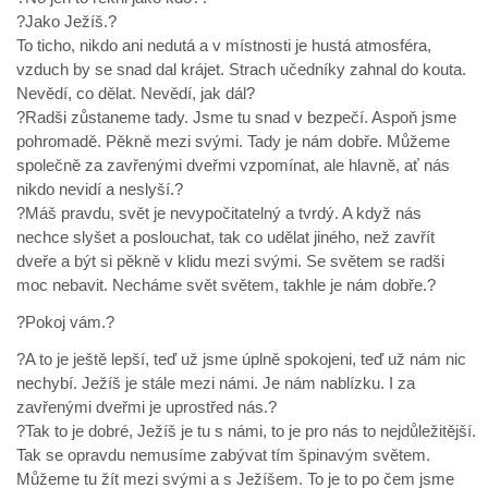
?Jako Ježíš.?
To ticho, nikdo ani nedutá a v místnosti je hustá atmosféra,
vzduch by se snad dal krájet. Strach učedníky zahnal do kouta.
Nevědí, co dělat. Nevědí, jak dál?
?Radši zůstaneme tady. Jsme tu snad v bezpečí. Aspoň jsme
pohromadě. Pěkně mezi svými. Tady je nám dobře. Můžeme
společně za zavřenými dveřmi vzpomínat, ale hlavně, ať nás
nikdo nevidí a neslyší.?
?Máš pravdu, svět je nevypočitatelný a tvrdý. A když nás
nechce slyšet a poslouchat, tak co udělat jiného, než zavřít
dveře a být si pěkně v klidu mezi svými. Se světem se radši
moc nebavit. Necháme svět světem, takhle je nám dobře.?
?Pokoj vám.?
?A to je ještě lepší, teď už jsme úplně spokojeni, teď už nám nic
nechybí. Ježíš je stále mezi námi. Je nám nablízku. I za
zavřenými dveřmi je uprostřed nás.?
?Tak to je dobré, Ježíš je tu s námi, to je pro nás to nejdůležitější.
Tak se opravdu nemusíme zabývat tím špinavým světem.
Můžeme tu žít mezi svými a s Ježíšem. To je to po čem jsme