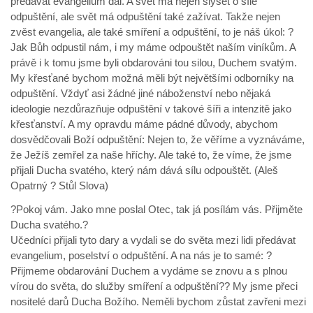
předávat evangelium dál. A svět má nejen slyšet o síle
odpuštění, ale svět má odpuštění také zažívat. Takže nejen
zvěst evangelia, ale také smíření a odpuštění, to je náš úkol: ?
Jak Bůh odpustil nám, i my máme odpouštět naším viníkům. A
právě i k tomu jsme byli obdarováni tou silou, Duchem svatým.
My křesťané bychom možná měli být největšími odborníky na
odpuštění. Vždyť asi žádné jiné náboženství nebo nějaká
ideologie nezdůrazňuje odpuštění v takové šíři a intenzitě jako
křesťanství. A my opravdu máme pádné důvody, abychom
dosvědčovali Boží odpuštění: Nejen to, že věříme a vyznáváme,
že Ježíš zemřel za naše hříchy. Ale také to, že víme, že jsme
přijali Ducha svatého, který nám dává sílu odpouštět. (Aleš
Opatrný ? Stůl Slova)
?Pokoj vám. Jako mne poslal Otec, tak já posílám vás. Přijměte
Ducha svatého.?
Učedníci přijali tyto dary a vydali se do světa mezi lidi předávat
evangelium, poselství o odpuštění. A na nás je to samé: ?
Přijmeme obdarování Duchem a vydáme se znovu a s plnou
vírou do světa, do služby smíření a odpuštění?? My jsme přeci
nositelé darů Ducha Božího. Neměli bychom zůstat zavřeni mezi