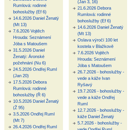
(Jan 3, 16)
Rumlová: rodinné
21.6.2026 Debora
bohoslužby (Ef 6)
Rumlová: rodinné
14.6.2026 Daniel Ženatý
bohoslužby (Ef 6)
(Mt 13)
14.6.2026 Daniel Ženatý
7.6.2026 Vojtěch
(Mt 13)
Hrouda: Seznámení
Oslava výročí 100 let
Jóba s Matoušem
kostela v Blažkově
31.5.2026 Daniel
7.6.2026 Vojtěch
Ženatý: Áronské
Hrouda: Seznámení
požehnání (Nu 6)
Jóba s Matoušem
24.5.2026 Ondřej Ruml
26.7.2026 - bohoslužby -
(Jan 20)
vede a káže Ivan
17.5.2026 Debora
Ryšavý
Rumlová: rodinné
19.7.2026 - bohoslužby -
bohoslužby (Ř 6)
vede a káže Ondřej
10.5.2026 Daniel Ženatý
Ruml
(Ž 95)
12.7.2026 - bohoslužby -
3.5.2026 Ondřej Ruml
káže Daniel Ženatý
(Mt 7)
5.7.2026 - bohoslužby -
26.4.2026 Ondřej Ruml
vede Ondřej Ruml