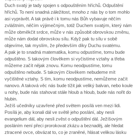
Duch svatý je tady spojen s odpouštěním hříchů. Odpuštění
hříchů. To není snadná záležitost, mnoho z nás by o tom mohlo
asi vyprávět. A tak právě i k tomu nás Bůh vybavuje něčím
zvláštním, něčím výjimečným, totiž Duchem svatým, který nám
může obměkčit srdce, může v nás způsobit obrovskou změnu,
může nám dodat obrovskou sílu. Když pak tu sílu v sobě
objevíme, tak myslím, že především díky Duchu svatému.
A pak je to snadná matematika, komu odpustíme, tomu bude
odpuštěno. S takovým člověkem si vyčistíme vztahy a třeba
můžeme začít nějak znovu. Komu neodpustíme, tomu
odpuštěno nebude. S takovým člověkem nebudeme mít
vyčištěné vztahy. S tím, komu neodpustíme, nemůžeme začít
nanovo. A taková věc nás bude tížit jak veliký balvan, nebo koule
u nohy, bude nás stahovat stále hloub a hloub, bude nás nořit do
hlubin.
Ježíš učedníky uzavřené před světem posílá ven mezi lidi.
Posílá je, aby konali dál ve světě jeho poslání, aby nesli
evangelium dál, aby nesli zvěst o odpuštění dál. Ježíšovým
posláním není přeci prorokovat zkázu a beznaděj, ale hledat
ztracené ovce, obvázat to, co je zraněné, hlásat velikou lásku