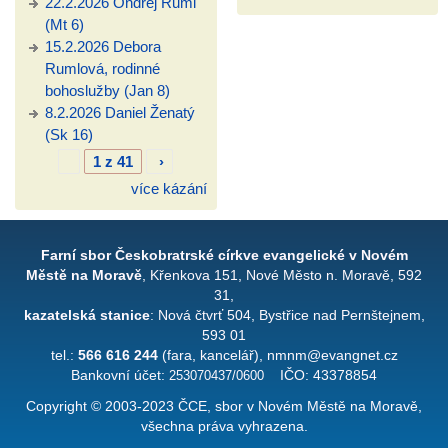
22.2.2026 Ondřej Ruml
(Mt 6)
15.2.2026 Debora
Rumlová, rodinné
bohoslužby (Jan 8)
8.2.2026 Daniel Ženatý
(Sk 16)
1 z 41
›
více kázání
Farní sbor Českobratrské církve evangelické v Novém
Městě na Moravě
, Křenkova 151, Nové Město n. Moravě, 592
31,
kazatelská stanice
: Nová čtvrť 504, Bystřice nad Pernštejnem,
593 01
tel.:
566 616 244
(fara, kancelář), nmnm@evangnet.cz
Bankovní účet:
253070437/0600
IČO: 43378854
Copyright © 2003-2023 ČCE, sbor v Novém Městě na Moravě,
všechna práva vyhrazena.