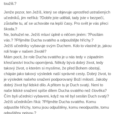
toužili.?
Jenže pozor, ten Ježíš, který se objevuje uprostřed ustrašených
učedníků, jim neříká: ?Dobře jste udělali, tady jste v bezpečí,
zůstaňte tu, ať se uchováte na lepší časy. Pro svět je vás přeci
škoda.?
Ne, bohužel ne. Ježíš mluví úplně o něčem jiném: ?Posílám
vás.? ?Přijměte Ducha svatého a odpouštějte hříchy.?
Ježíš učedníky vybavuje svým Duchem. Kdo to vlastně je, jakou
roli hraje v našem životě?
Mám pocit, že role Ducha svatého je u nás tedy v západním
křesťanství trochu opomíjená. Někdy bývá dobrý život, tedy
takový život, o kterém si myslíme, že před Bohem obstojí,
chápán jako takový výsledek naší správné cesty. Dobrý život, to
je výsledek našeho snažení podporovaný Boží milostí. Jakoby
dobrý život byl lidské dílo. A přitom tu je Duch svatý. Není to
naše lidské snažení spíše dílem Ducha svatého než člověka?
Čím byli učedníci vybaveni, když na ně byl seslán Duch svatý?
Ježíš učedníkům říká: ?Přijměte Ducha svatého. Komu
odpustíte hříchy, tomu jsou odpuštěny, komu neodpustíte, tomu
odpuštěny nejsou.?