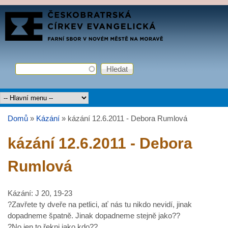
Přejít k hlavnímu obsahu
FARNÍ
SBOR
ČCE
Hledat
Vyhledávání
Hlavní menu
Domů
»
Kázání
»
kázání 12.6.2011 - Debora Rumlová
Jste zde
kázání 12.6.2011 - Debora
Rumlová
Kázání: J 20, 19-23
?Zavřete ty dveře na petlici, ať nás tu nikdo nevidí, jinak
dopadneme špatně. Jinak dopadneme stejně jako??
?No jen to řekni jako kdo??