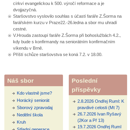
církví evangelickou k 500. výročí reformace a je
dvojjazyčná.
Staršovstvo vyslovilo souhlas s účastí faráře Z.Šorma na
farářském kurzu v Praze22.-26.ledna a sbor mu uhradí
cestné.
V.Hrouda zastoupí faráře Z.Šorma při bohoslužbách 4.2.,
kdy bude s konfirmandy na seniorátním konfirmačním
víkendu v Brně.
Příští schůze staršovstva se koná 7.2. v 18.00.
Náš sbor
Poslední
příspěvky
Kdo vlastně jsme?
Horácký seniorát
2.8.2026 Ondřej Ruml: K
Sborový zpravodaj
pravdivé celosti (Mt 7)
26.7.2026 Ivan Ryšavý
Nedělní škola
(2Kor a Př 13)
Kruh
19.7.2026 Ondřej Ruml
Střední generace