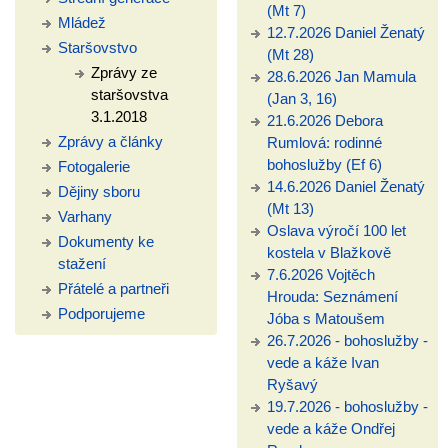
(Mt 7)
Mládež
12.7.2026 Daniel Ženatý
Staršovstvo
(Mt 28)
Zprávy ze
28.6.2026 Jan Mamula
staršovstva
(Jan 3, 16)
3.1.2018
21.6.2026 Debora
Zprávy a články
Rumlová: rodinné
bohoslužby (Ef 6)
Fotogalerie
14.6.2026 Daniel Ženatý
Dějiny sboru
(Mt 13)
Varhany
Oslava výročí 100 let
Dokumenty ke
kostela v Blažkově
stažení
7.6.2026 Vojtěch
Přátelé a partneři
Hrouda: Seznámení
Podporujeme
Jóba s Matoušem
26.7.2026 - bohoslužby -
vede a káže Ivan
Ryšavý
19.7.2026 - bohoslužby -
vede a káže Ondřej