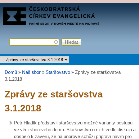
Přejít k hlavnímu obsahu
FARNÍ
SBOR
ČCE
Hledat
Vyhledávání
Hlavní menu
Domů
»
Náš sbor
»
Staršovstvo
»
Zprávy ze staršovstva
Jste zde
3.1.2018
Zprávy ze staršovstva
3.1.2018
Petr Hladík představil staršovstvu možné varianty postupu
ve věci sborového domu. Staršovstvo o nich vedlo diskuzi a
dospělo k závěru, že na únorové schůzi připraví návrh pro