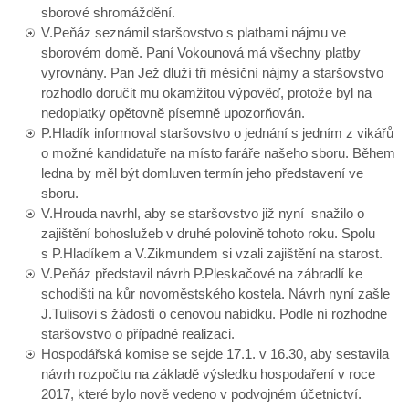
sborové shromáždění.
V.Peňáz seznámil staršovstvo s platbami nájmu ve
sborovém domě. Paní Vokounová má všechny platby
vyrovnány. Pan Jež dluží tři měsíční nájmy a staršovstvo
rozhodlo doručit mu okamžitou výpověď, protože byl na
nedoplatky opětovně písemně upozorňován.
P.Hladík informoval staršovstvo o jednání s jedním z vikářů
o možné kandidatuře na místo faráře našeho sboru. Během
ledna by měl být domluven termín jeho představení ve
sboru.
V.Hrouda navrhl, aby se staršovstvo již nyní snažilo o
zajištění bohoslužeb v druhé polovině tohoto roku. Spolu
s P.Hladíkem a V.Zikmundem si vzali zajištění na starost.
V.Peňáz představil návrh P.Pleskačové na zábradlí ke
schodišti na kůr novoměstského kostela. Návrh nyní zašle
J.Tulisovi s žádostí o cenovou nabídku. Podle ní rozhodne
staršovstvo o případné realizaci.
Hospodářská komise se sejde 17.1. v 16.30, aby sestavila
návrh rozpočtu na základě výsledku hospodaření v roce
2017, které bylo nově vedeno v podvojném účetnictví.