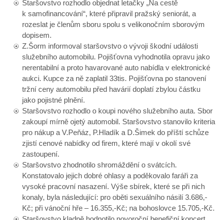
Staršovstvo rozhodlo objednat letačky „Na cestě
k samofinancování“, které připravil pražský seniorát, a
rozeslat je členům sboru spolu s velikonočním sborovým
dopisem.
Z.Šorm informoval staršovstvo o vývoji škodní události
služebního automobilu. Pojišťovna vyhodnotila opravu jako
nerentabilní a proto havarované auto nabídla v elektronické
aukci. Kupce za ně zaplatil 33tis. Pojišťovna po stanovení
tržní ceny automobilu před havárií doplatí zbylou částku
jako pojistné plnění.
Staršovstvo rozhodlo o koupi nového služebního auta. Sbor
zakoupí mírně ojetý automobil. Staršovstvo stanovilo kriteria
pro nákup a V.Peňáz, P.Hladík a D.Šimek do příští schůze
zjistí cenové nabídky od firem, které mají v okolí své
zastoupení.
Staršovstvo zhodnotilo shromáždění o svátcích.
Konstatovalo jejich dobré ohlasy a poděkovalo faráři za
vysoké pracovní nasazení. Výše sbírek, které se při nich
konaly, byla následující: pro oběti sexuálního násilí 3.686,-
Kč; při vánoční hře – 16.355,-Kč; na bohoslovce 15.705,-Kč.
Staršovstvo kladně hodnotilo novoroční benefiční koncert