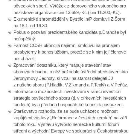
pěveckých sborů. Výtěžek z dobrovolného vstupného pro
neziskové organizace činí 13.659,-Kč (loni 11.200,-Kč).
Ekumenické shromáždění v Bystřici n/P domluvil Z.Šorm
na 18.1. od 16.30.
Pokus o pozvání prezidentského kandidáta p.Drahoše byl
neúspěšný.
Farnost CČSH ukončila nájemní smlouvu na pronájem
presbyterny k bohoslužbám, protože se k nim její členové
nescházeli.
Zpracování dotazníku, který mapuje stavební stav
sborových budou, o něž požádalo ústřední představenstvo
Jeronýmovy Jednoty, si vzali na starost delegáti JJ
z našeho sboru (P.Hladík, V.Zikmund a P.Teplý) a V.Peňáz.
Informace o možnostech investování v rámci investiční
strategie povšechného sboru (tj. v církevních investičních
fondech) byla předána hospodářské komisi k posouzení.
Staršovstvo rozhodlo, že se bude ucházet o možnost
zapůjčení výstavy „Reformace v českých zemích“ na září
tohoto roku. Výstavu vytvořilo německé kulturní fórum
střední a východní Evropy ve spolupráci s Českobratrskou