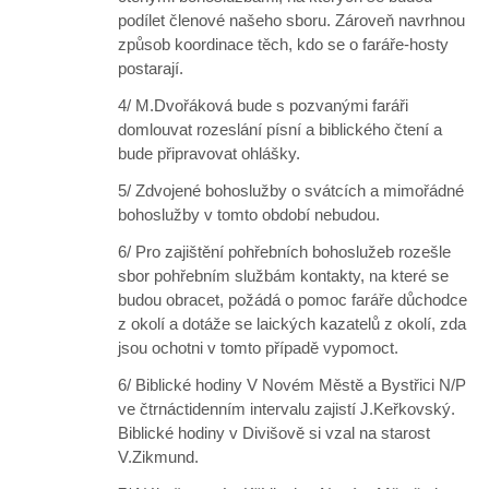
podílet členové našeho sboru. Zároveň navrhnou
způsob koordinace těch, kdo se o faráře-hosty
postarají.
4/ M.Dvořáková bude s pozvanými faráři
domlouvat rozeslání písní a biblického čtení a
bude připravovat ohlášky.
5/ Zdvojené bohoslužby o svátcích a mimořádné
bohoslužby v tomto období nebudou.
6/ Pro zajištění pohřebních bohoslužeb rozešle
sbor pohřebním službám kontakty, na které se
budou obracet, požádá o pomoc faráře důchodce
z okolí a dotáže se laických kazatelů z okolí, zda
jsou ochotni v tomto případě vypomoct.
6/ Biblické hodiny V Novém Městě a Bystřici N/P
ve čtrnáctidenním intervalu zajistí J.Keřkovský.
Biblické hodiny v Divišově si vzal na starost
V.Zikmund.