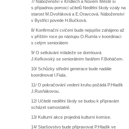
7/ Náboženství v Křídlech a Novém Městě si
s případnou pomocí učitelů Nedělní školy vzaly na
starost M.Dvořáková a E.Oravcová. Náboženství
v Bystřici povede H.Bučková.
8/ Konfirmační cvičení bude nejspíše zahájeno až
v příštím roce po nástupu O.Rumla v koordinaci
s celým seniorátem
9/ O setkávání mládeže se domlouvá
J.Keřkovský se seniorátním farářem F.Boháčem.
10/ Schůzky střední generace bude nadále
koordinovat I.Fiala.
11/ O pokračování vedení kruhu požádá P.Hladík
J.Rusňákovou.
12/ Učitelé nedělní školy se budou k přípravám
scházet samostatně.
13/ Kulturní akce projedná kulturní komise.
14/ Staršovstvo bude připravovat P.Hladík ve