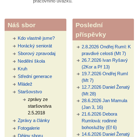
pracovního úvazku.
Náš sbor
Poslední
příspěvky
Kdo vlastně jsme?
Horácký seniorát
2.8.2026 Ondřej Ruml: K
Sborový zpravodaj
pravdivé celosti (Mt 7)
26.7.2026 Ivan Ryšavý
Nedělní škola
(2Kor a Př 13)
Kruh
19.7.2026 Ondřej Ruml
Střední generace
(Mt 7)
Mládež
12.7.2026 Daniel Ženatý
Staršovstvo
(Mt 28)
zprávy ze
28.6.2026 Jan Mamula
staršovstva
(Jan 3, 16)
2.5.2018
21.6.2026 Debora
Zprávy a články
Rumlová: rodinné
bohoslužby (Ef 6)
Fotogalerie
14.6.2026 Daniel Ženatý
Dějiny sboru