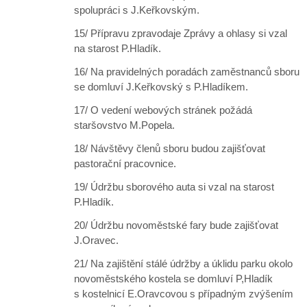
spolupráci s J.Keřkovským.
15/ Přípravu zpravodaje Zprávy a ohlasy si vzal
na starost P.Hladík.
16/ Na pravidelných poradách zaměstnanců sboru
se domluví J.Keřkovský s P.Hladíkem.
17/ O vedení webových stránek požádá
staršovstvo M.Popela.
18/ Návštěvy členů sboru budou zajišťovat
pastorační pracovnice.
19/ Údržbu sborového auta si vzal na starost
P.Hladík.
20/ Údržbu novoměstské fary bude zajišťovat
J.Oravec.
21/ Na zajištění stálé údržby a úklidu parku okolo
novoměstského kostela se domluví P,Hladík
s kostelnicí E.Oravcovou s případným zvýšením