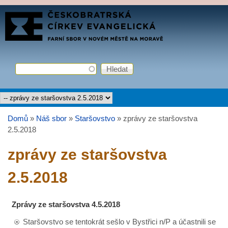
Přejít k hlavnímu obsahu
FARNÍ
SBOR
ČCE
Hledat
Vyhledávání
Hlavní menu
Domů
»
Náš sbor
»
Staršovstvo
»
zprávy ze staršovstva
Jste zde
2.5.2018
zprávy ze staršovstva
2.5.2018
Zprávy ze staršovstva 4.5.2018
Staršovstvo se tentokrát sešlo v Bystřici n/P a účastnili se