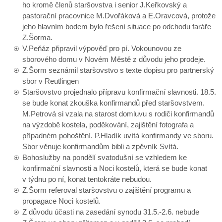
ho kromě členů staršovstva i senior J.Keřkovský a
pastorační pracovnice M.Dvořáková a E.Oravcová, protože
jeho hlavním bodem bylo řešení situace po odchodu faráře
Z.Šorma.
V.Peňáz připravil výpověď pro pí. Vokounovou ze
sborového domu v Novém Městě z důvodu jeho prodeje.
Z.Šorm seznámil staršovstvo s texte dopisu pro partnerský
sbor v Reutlingen
Staršovstvo projednalo přípravu konfirmační slavnosti. 18.5.
se bude konat zkouška konfirmandů před staršovstvem.
M.Petrová si vzala na starost domluvu s rodiči konfirmandů
na výzdobě kostela, poděkování, zajištění fotografa a
případném pohoštění. P.Hladík uvítá konfirmandy ve sboru.
Sbor věnuje konfirmandům bibli a zpěvník Svítá.
Bohoslužby na pondělí svatodušní se vzhledem ke
konfirmační slavnosti a Noci kostelů, která se bude konat
v týdnu po ní, konat tentokráte nebudou.
Z.Šorm referoval staršovstvu o zajištění programu a
propagace Noci kostelů.
Z důvodu účasti na zasedání synodu 31.5.-2.6. nebude