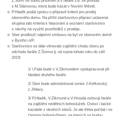
Z.Šorm ve sboru přítomen a v neděli 3.6. se prohodí
s M.Slámovou, která bude kázat v Novém Městě.
P.Hladík podal zprávu o přípravě kriterií pro prodej
sborového domu. Na příští staršovstvo připraví ustavená
skupina tato kriteria k hlasování a seznámí staršovstvo
s návrhy na využití prostředků z prodeje.
Sbor prodlouží nájemní smlouvu na byt ve sborovém domě
v Bystřici n/P.
Staršovstvo se dále věnovalo zajištění chodu sboru po
odchodu faráře Z.Šorma tj. od srpna tohoto roku do září
2019:
1/ I.Fiala bude s V.Zikmundem spolupracovat při
hledání druhého faráře.
2/ Sbor bude administrovat senior J.Keřkovský
z Jihlavy.
3/ P,Hladík, V.Zikmund a V.Hrouda oslovují faráře
na zajištění nedělních bohoslužeb. Osloví i laické
kazatele z okolních sborů. Je ale třeba počítat i se
čtenými bohoslužbami, na kterých se budou