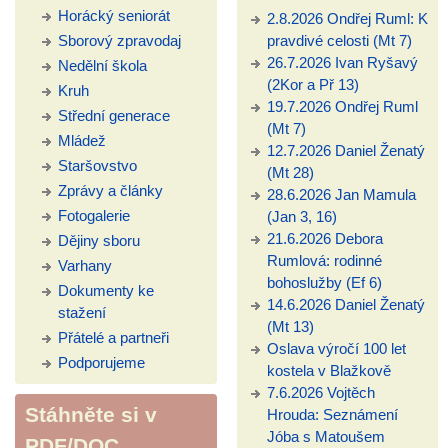
Horácký seniorát
2.8.2026 Ondřej Ruml: K
Sborový zpravodaj
pravdivé celosti (Mt 7)
26.7.2026 Ivan Ryšavý
Nedělní škola
(2Kor a Př 13)
Kruh
19.7.2026 Ondřej Ruml
Střední generace
(Mt 7)
Mládež
12.7.2026 Daniel Ženatý
Staršovstvo
(Mt 28)
Zprávy a články
28.6.2026 Jan Mamula
Fotogalerie
(Jan 3, 16)
21.6.2026 Debora
Dějiny sboru
Rumlová: rodinné
Varhany
bohoslužby (Ef 6)
Dokumenty ke
14.6.2026 Daniel Ženatý
stažení
(Mt 13)
Přátelé a partneři
Oslava výročí 100 let
Podporujeme
kostela v Blažkově
7.6.2026 Vojtěch
Stáhněte si v
Hrouda: Seznámení
Jóba s Matoušem
PDF/DOC