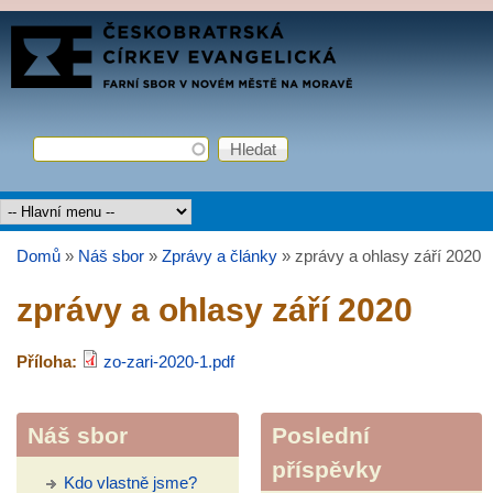
Přejít k hlavnímu obsahu
FARNÍ
SBOR
ČCE
Hledat
Vyhledávání
Hlavní menu
Domů
»
Náš sbor
»
Zprávy a články
»
zprávy a ohlasy září 2020
Jste zde
zprávy a ohlasy září 2020
Příloha:
zo-zari-2020-1.pdf
Náš sbor
Poslední
příspěvky
Kdo vlastně jsme?