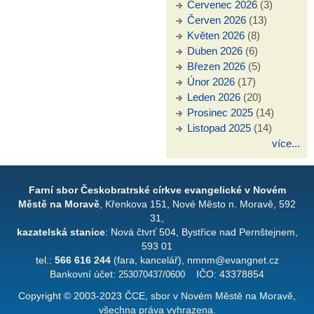
Červenec 2026
(3)
Červen 2026
(13)
Květen 2026
(8)
Duben 2026
(6)
Březen 2026
(5)
Únor 2026
(17)
Leden 2026
(20)
Prosinec 2025
(14)
Listopad 2025
(14)
více...
Farní sbor Českobratrské církve evangelické v Novém
Městě na Moravě
, Křenkova 151, Nové Město n. Moravě, 592
31,
kazatelská stanice
: Nová čtvrť 504, Bystřice nad Pernštejnem,
593 01
tel.:
566 616 244
(fara, kancelář), nmnm@evangnet.cz
Bankovní účet:
253070437/0600
IČO: 43378854
Copyright © 2003-2023 ČCE, sbor v Novém Městě na Moravě,
všechna práva vyhrazena.