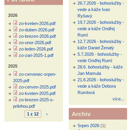
26.7.2026 - bohoslužby -
vede a káže Ivan
2026
Ryšavý
19.7.2026 - bohoslužby -
zo-kveten-2026.pdf
vede a káže Ondřej
zo-duben-2026.pdf
Ruml
zo-brezen-2026.pdf
12.7.2026 - bohoslužby -
zo-unor-2026.pdf
káže Daniel Ženatý
zo-leden-2026.pdf
5.7.2026 - bohoslužby -
zo-zari-2025-1.pdf
vede Ondřej Ruml
2025
28.6. bohoslužby - káže
Jan Mamula
zo-cervenec-srpen-
21.6.2026 - bohoslužby -
2025.pdf
vede a káže Debora
zo-cerven-2025.pdf
Rumlová
zo-kveten-2025.pdf
více...
zo-brezen-2025-s-
prilohou.pdf
Archiv
1 z 12
›
Srpen 2026
(1)