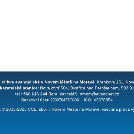
é církve evangelické v Novém Městě na Moravě
, Křenkova 151, Nov
kazatelská stanice
: Nová čtvrť 504, Bystřice nad Pernštejnem, 593 0
tel.:
566 616 244
(fara, kancelář), nmnm@evangnet.cz
Bankovní účet:
253070437/0600
IČO: 43378854
t © 2003-2023 ČCE, sbor v Novém Městě na Moravě, všechna práva v