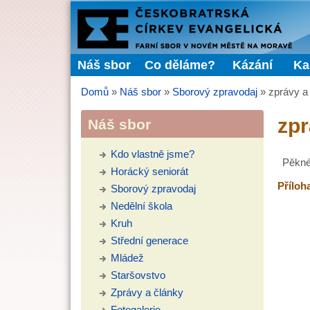
FARNÍ
SBOR
Náš sbor
Co děláme?
Kázání
Ka
Hlavní menu
ČCE
Domů
»
Náš sbor
»
Sborový zpravodaj
»
zprávy a 
Jste zde
zpr
Náš sbor
Kdo vlastně jsme?
Pěkné
Horácký seniorát
Příloh
Sborový zpravodaj
Nedělní škola
Kruh
Střední generace
Mládež
Staršovstvo
Zprávy a články
Fotogalerie