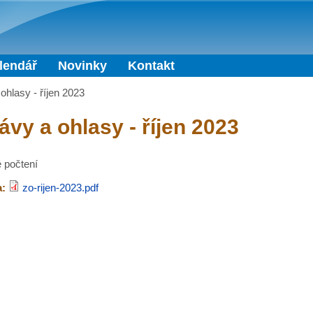
Přejít k hlavnímu obsahu
lendář
Novinky
Kontakt
ohlasy - říjen 2023
ávy a ohlasy - říjen 2023
 počtení
a:
zo-rijen-2023.pdf