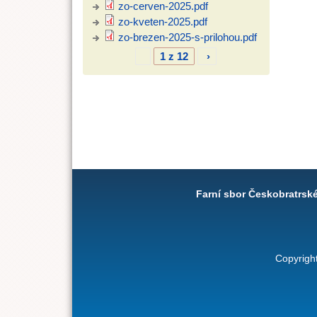
zo-cerven-2025.pdf
zo-kveten-2025.pdf
zo-brezen-2025-s-prilohou.pdf
1 z 12
›
Farní sbor Českobratrsk
Copyrigh