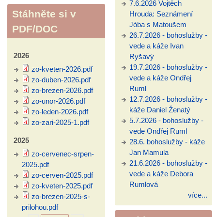
7.6.2026 Vojtěch
Stáhněte si v
Hrouda: Seznámení
Jóba s Matoušem
PDF/DOC
26.7.2026 - bohoslužby -
vede a káže Ivan
2026
Ryšavý
19.7.2026 - bohoslužby -
zo-kveten-2026.pdf
vede a káže Ondřej
zo-duben-2026.pdf
Ruml
zo-brezen-2026.pdf
12.7.2026 - bohoslužby -
zo-unor-2026.pdf
káže Daniel Ženatý
zo-leden-2026.pdf
5.7.2026 - bohoslužby -
zo-zari-2025-1.pdf
vede Ondřej Ruml
2025
28.6. bohoslužby - káže
Jan Mamula
zo-cervenec-srpen-
21.6.2026 - bohoslužby -
2025.pdf
vede a káže Debora
zo-cerven-2025.pdf
Rumlová
zo-kveten-2025.pdf
více...
zo-brezen-2025-s-
prilohou.pdf