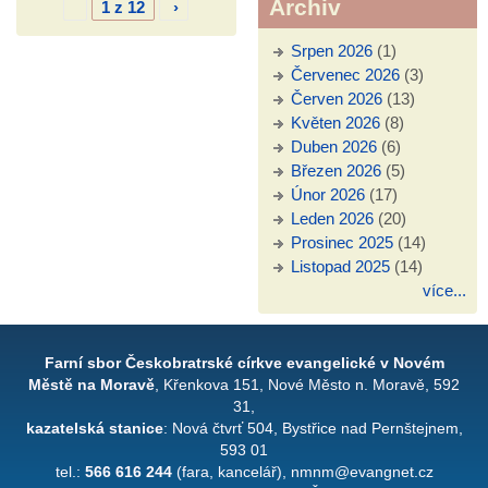
Archiv
1 z 12
›
Srpen 2026
(1)
Červenec 2026
(3)
Červen 2026
(13)
Květen 2026
(8)
Duben 2026
(6)
Březen 2026
(5)
Únor 2026
(17)
Leden 2026
(20)
Prosinec 2025
(14)
Listopad 2025
(14)
více...
Farní sbor Českobratrské církve evangelické v Novém
Městě na Moravě
, Křenkova 151, Nové Město n. Moravě, 592
31,
kazatelská stanice
: Nová čtvrť 504, Bystřice nad Pernštejnem,
593 01
tel.:
566 616 244
(fara, kancelář), nmnm@evangnet.cz