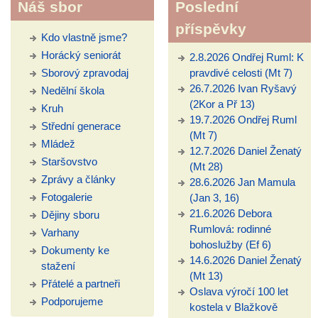
Náš sbor
Poslední
příspěvky
Kdo vlastně jsme?
Horácký seniorát
2.8.2026 Ondřej Ruml: K
Sborový zpravodaj
pravdivé celosti (Mt 7)
26.7.2026 Ivan Ryšavý
Nedělní škola
(2Kor a Př 13)
Kruh
19.7.2026 Ondřej Ruml
Střední generace
(Mt 7)
Mládež
12.7.2026 Daniel Ženatý
Staršovstvo
(Mt 28)
Zprávy a články
28.6.2026 Jan Mamula
Fotogalerie
(Jan 3, 16)
21.6.2026 Debora
Dějiny sboru
Rumlová: rodinné
Varhany
bohoslužby (Ef 6)
Dokumenty ke
14.6.2026 Daniel Ženatý
stažení
(Mt 13)
Přátelé a partneři
Oslava výročí 100 let
Podporujeme
kostela v Blažkově