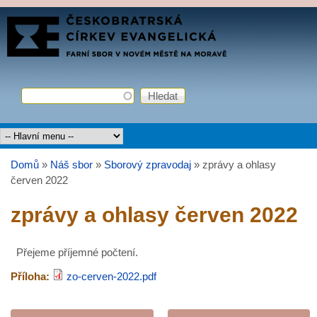
Přejít k hlavnímu obsahu
FARNÍ
SBOR
ČCE
Hledat
Vyhledávání
Hlavní menu
Domů
»
Náš sbor
»
Sborový zpravodaj
»
zprávy a ohlasy
Jste zde
červen 2022
zprávy a ohlasy červen 2022
Přejeme příjemné počtení.
Příloha:
zo-cerven-2022.pdf