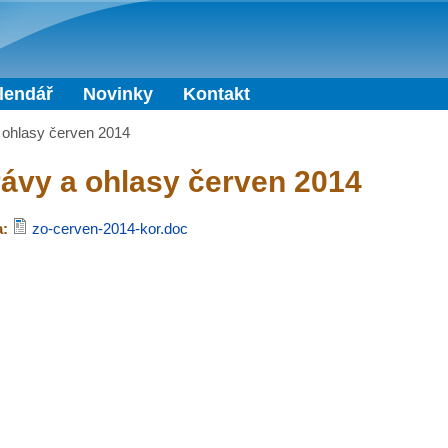
Přejít k hlavnímu obsahu
lendář
Novinky
Kontakt
 ohlasy červen 2014
ávy a ohlasy červen 2014
a:
zo-cerven-2014-kor.doc