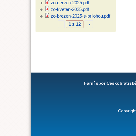
zo-cerven-2025.pdf
zo-kveten-2025.pdf
zo-brezen-2025-s-prilohou.pdf
1 z 12
›
Farní sbor Českobratrsk
Copyrigh