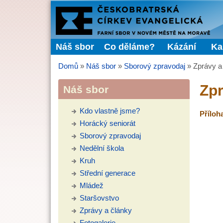
FARNÍ
SBOR
Náš sbor
Co děláme?
Kázání
Ka
Hlavní menu
ČCE
Domů
»
Náš sbor
»
Sborový zpravodaj
»
Zprávy a
Jste zde
Zpr
Náš sbor
Kdo vlastně jsme?
Příloh
Horácký seniorát
Sborový zpravodaj
Nedělní škola
Kruh
Střední generace
Mládež
Staršovstvo
Zprávy a články
Fotogalerie