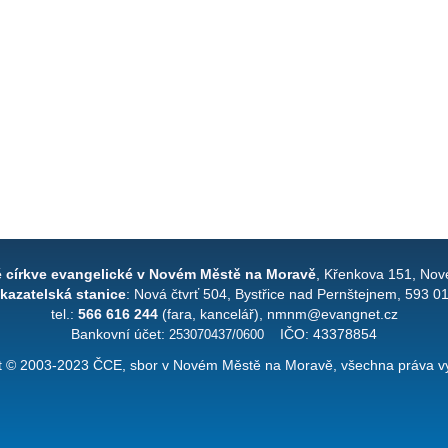
é církve evangelické v Novém Městě na Moravě
, Křenkova 151, Nov
kazatelská stanice
: Nová čtvrť 504, Bystřice nad Pernštejnem, 593 0
tel.:
566 616 244
(fara, kancelář), nmnm@evangnet.cz
Bankovní účet:
253070437/0600
IČO: 43378854
t © 2003-2023 ČCE, sbor v Novém Městě na Moravě, všechna práva v