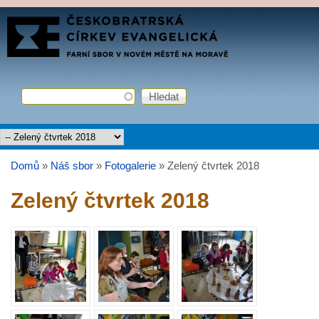
Přejít k hlavnímu obsahu
FARNÍ
SBOR
ČCE
Hledat
Vyhledávání
Hlavní menu
Domů
»
Náš sbor
»
Fotogalerie
»
Zelený čtvrtek 2018
Jste zde
Zelený čtvrtek 2018