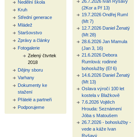
26.7.2026 Ivan Ryšavý
Nedělní škola
(2Kor a Př 13)
Kruh
19.7.2026 Ondřej Ruml
Střední generace
(Mt 7)
Mládež
12.7.2026 Daniel Ženatý
Staršovstvo
(Mt 28)
Zprávy a články
28.6.2026 Jan Mamula
Fotogalerie
(Jan 3, 16)
21.6.2026 Debora
Zelený čtvrtek
Rumlová: rodinné
2018
bohoslužby (Ef 6)
Dějiny sboru
14.6.2026 Daniel Ženatý
Varhany
(Mt 13)
Dokumenty ke
Oslava výročí 100 let
stažení
kostela v Blažkově
Přátelé a partneři
7.6.2026 Vojtěch
Podporujeme
Hrouda: Seznámení
Jóba s Matoušem
26.7.2026 - bohoslužby -
vede a káže Ivan
Ryšavý