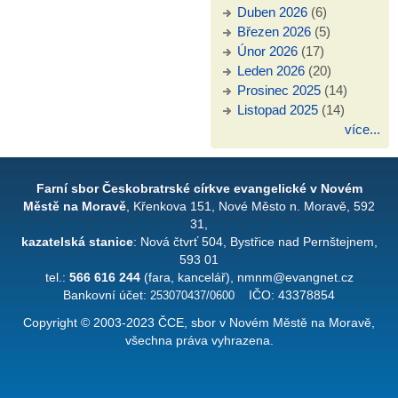
Duben 2026
(6)
Březen 2026
(5)
Únor 2026
(17)
Leden 2026
(20)
Prosinec 2025
(14)
Listopad 2025
(14)
více...
Farní sbor Českobratrské církve evangelické v Novém
Městě na Moravě
, Křenkova 151, Nové Město n. Moravě, 592
31,
kazatelská stanice
: Nová čtvrť 504, Bystřice nad Pernštejnem,
593 01
tel.:
566 616 244
(fara, kancelář), nmnm@evangnet.cz
Bankovní účet:
253070437/0600
IČO: 43378854
Copyright © 2003-2023 ČCE, sbor v Novém Městě na Moravě,
všechna práva vyhrazena.