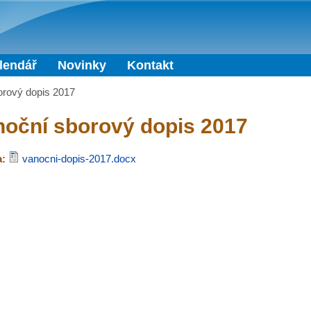
Přejít k hlavnímu obsahu
lendář
Novinky
Kontakt
orový dopis 2017
oční sborový dopis 2017
a:
vanocni-dopis-2017.docx