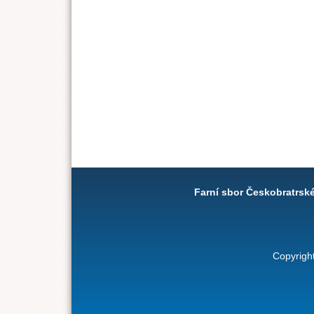
Farní sbor Českobratrsk
Copyrigh