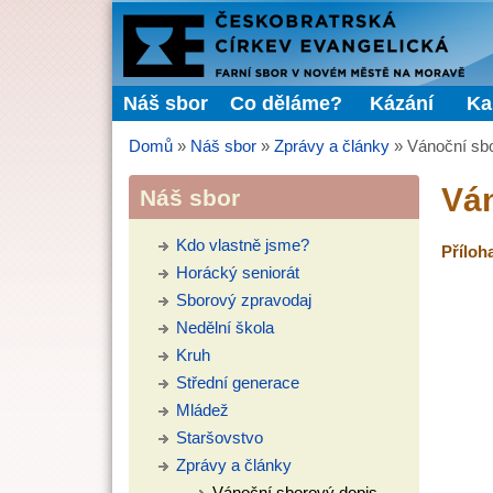
FARNÍ
SBOR
Náš sbor
Co děláme?
Kázání
Ka
Hlavní menu
ČCE
Domů
»
Náš sbor
»
Zprávy a články
»
Vánoční sb
Jste zde
Ván
Náš sbor
Kdo vlastně jsme?
Příloh
Horácký seniorát
Sborový zpravodaj
Nedělní škola
Kruh
Střední generace
Mládež
Staršovstvo
Zprávy a články
Vánoční sborový dopis