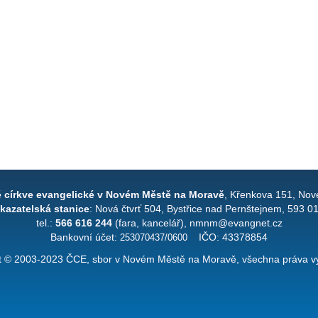
é církve evangelické v Novém Městě na Moravě
, Křenkova 151, Nov
kazatelská stanice
: Nová čtvrť 504, Bystřice nad Pernštejnem, 593 0
tel.:
566 616 244
(fara, kancelář), nmnm@evangnet.cz
Bankovní účet:
253070437/0600
IČO: 43378854
t © 2003-2023 ČCE, sbor v Novém Městě na Moravě, všechna práva v