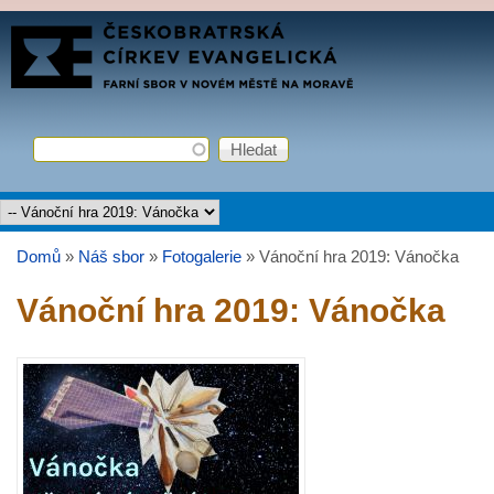
Přejít k hlavnímu obsahu
FARNÍ
SBOR
ČCE
Hledat
Vyhledávání
Hlavní menu
Domů
»
Náš sbor
»
Fotogalerie
»
Vánoční hra 2019: Vánočka
Jste zde
Vánoční hra 2019: Vánočka