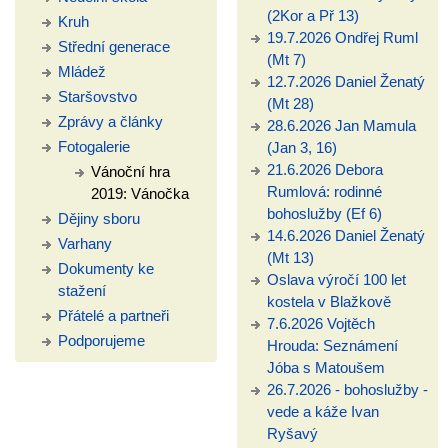
(2Kor a Př 13)
Kruh
19.7.2026 Ondřej Ruml
Střední generace
(Mt 7)
Mládež
12.7.2026 Daniel Ženatý
Staršovstvo
(Mt 28)
Zprávy a články
28.6.2026 Jan Mamula
Fotogalerie
(Jan 3, 16)
21.6.2026 Debora
Vánoční hra
Rumlová: rodinné
2019: Vánočka
bohoslužby (Ef 6)
Dějiny sboru
14.6.2026 Daniel Ženatý
Varhany
(Mt 13)
Dokumenty ke
Oslava výročí 100 let
stažení
kostela v Blažkově
Přátelé a partneři
7.6.2026 Vojtěch
Podporujeme
Hrouda: Seznámení
Jóba s Matoušem
26.7.2026 - bohoslužby -
vede a káže Ivan
Ryšavý