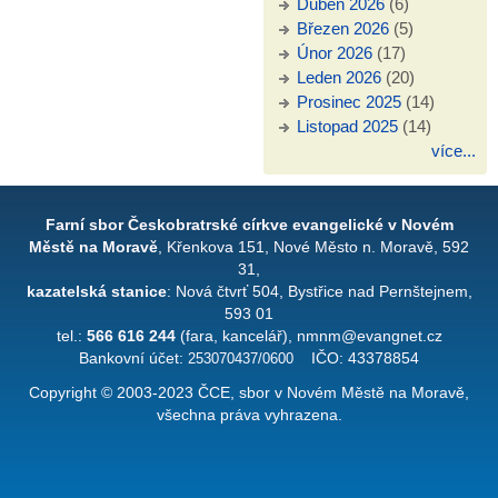
Duben 2026
(6)
Březen 2026
(5)
Únor 2026
(17)
Leden 2026
(20)
Prosinec 2025
(14)
Listopad 2025
(14)
více...
Farní sbor Českobratrské církve evangelické v Novém
Městě na Moravě
, Křenkova 151, Nové Město n. Moravě, 592
31,
kazatelská stanice
: Nová čtvrť 504, Bystřice nad Pernštejnem,
593 01
tel.:
566 616 244
(fara, kancelář), nmnm@evangnet.cz
Bankovní účet:
253070437/0600
IČO: 43378854
Copyright © 2003-2023 ČCE, sbor v Novém Městě na Moravě,
všechna práva vyhrazena.