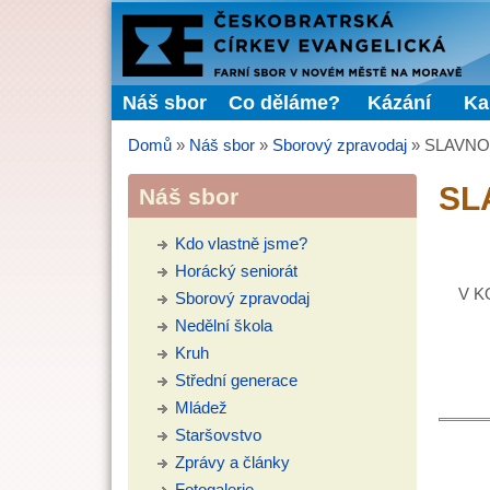
FARNÍ
SBOR
Náš sbor
Co děláme?
Kázání
Ka
Hlavní menu
ČCE
Domů
»
Náš sbor
»
Sborový zpravodaj
»
SLAVNO
Jste zde
SL
Náš sbor
Kdo vlastně jsme?
Horácký seniorát
V K
Sborový zpravodaj
Nedělní škola
Kruh
Střední generace
Mládež
Staršovstvo
Zprávy a články
Fotogalerie