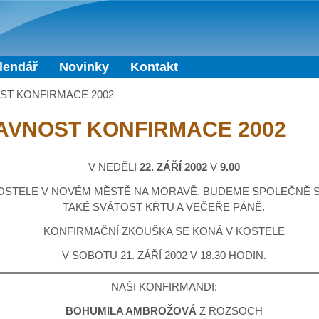
Přejít k hlavnímu obsahu
lendář
Novinky
Kontakt
ST KONFIRMACE 2002
AVNOST KONFIRMACE 2002
V NEDĚLI
22. ZÁŘÍ 2002
V
9.00
OSTELE V NOVÉM MĚSTĚ NA MORAVĚ. BUDEME SPOLEČNĚ S
TAKÉ SVÁTOST KŘTU A VEČEŘE PÁNĚ.
KONFIRMAČNÍ ZKOUŠKA SE KONÁ V KOSTELE
V SOBOTU 21. ZÁŘÍ 2002 V 18.30 HODIN.
NAŠI KONFIRMANDI:
BOHUMILA AMBROŽOVÁ
Z ROZSOCH