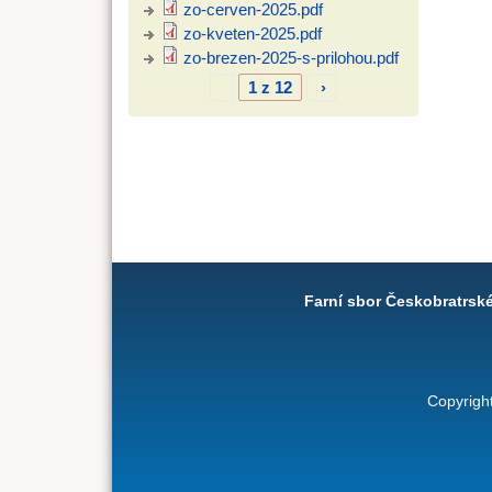
zo-cerven-2025.pdf
zo-kveten-2025.pdf
zo-brezen-2025-s-prilohou.pdf
1 z 12
›
Farní sbor Českobratrsk
Copyrigh