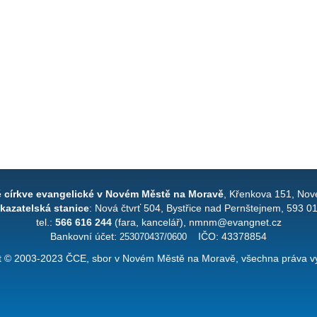
é církve evangelické v Novém Městě na Moravě
, Křenkova 151, Nov
kazatelská stanice
: Nová čtvrť 504, Bystřice nad Pernštejnem, 593 0
tel.:
566 616 244
(fara, kancelář), nmnm@evangnet.cz
Bankovní účet:
253070437/0600
IČO: 43378854
t © 2003-2023 ČCE, sbor v Novém Městě na Moravě, všechna práva v