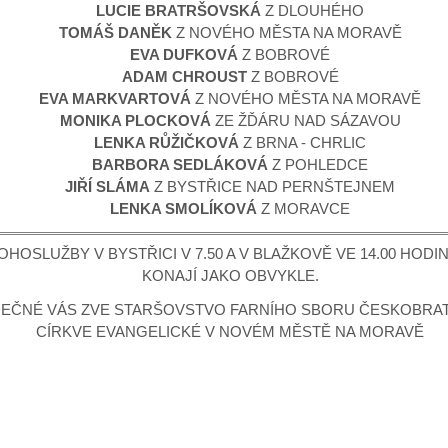
LUCIE BRATRŠOVSKÁ
Z DLOUHÉHO
TOMÁŠ DANĚK
Z NOVÉHO MĚSTA NA MORAVĚ
EVA DUFKOVÁ
Z BOBROVÉ
ADAM CHROUST
Z BOBROVÉ
EVA MARKVARTOVÁ
Z NOVÉHO MĚSTA NA MORAVĚ
MONIKA PLOCKOVÁ
ZE ŽĎÁRU NAD SÁZAVOU
LENKA RŮŽIČKOVÁ
Z BRNA - CHRLIC
BARBORA SEDLÁKOVÁ
Z POHLEDCE
JIŘÍ SLÁMA
Z BYSTŘICE NAD PERNŠTEJNEM
LENKA SMOLÍKOVÁ
Z MORAVCE
OHOSLUŽBY V BYSTŘICI V 7.50 A V BLAŽKOVĚ VE 14.00 HODI
KONAJÍ JAKO OBVYKLE.
EČNÉ VÁS ZVE STARŠOVSTVO FARNÍHO SBORU ČESKOBRA
CÍRKVE EVANGELICKÉ V NOVÉM MĚSTĚ NA MORAVĚ