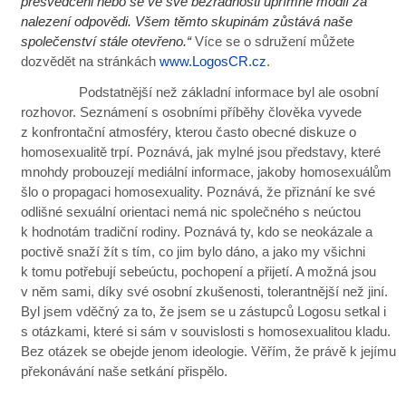
přesvědčeni nebo se ve své bezradnosti upřímně modlí za
nalezení odpovědi. Všem těmto skupinám zůstává naše
společenství stále otevřeno.“
Více se o sdružení můžete
dozvědět na stránkách
www.LogosCR.cz
.
Podstatnější než základní informace byl ale osobní
rozhovor. Seznámení s osobními příběhy člověka vyvede
z konfrontační atmosféry, kterou často obecné diskuze o
homosexualitě trpí. Poznává, jak mylné jsou představy, které
mnohdy probouzejí mediální informace, jakoby homosexuálům
šlo o propagaci homosexuality. Poznává, že přiznání ke své
odlišné sexuální orientaci nemá nic společného s neúctou
k hodnotám tradiční rodiny. Poznává ty, kdo se neokázale a
poctivě snaží žít s tím, co jim bylo dáno, a jako my všichni
k tomu potřebují sebeúctu, pochopení a přijetí. A možná jsou
v něm sami, díky své osobní zkušenosti, tolerantnější než jiní.
Byl jsem vděčný za to, že jsem se u zástupců Logosu setkal i
s otázkami, které si sám v souvislosti s homosexualitou kladu.
Bez otázek se obejde jenom ideologie. Věřím, že právě k jejímu
překonávání naše setkání přispělo.