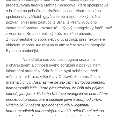
představovala farářka Martina Kadlecová, která spolupracuje
s brněnskou pobočkou sdružení Logos – ekumenického
společenství věřících gayů a leseb a jejich blízkých. Na
pozvání přijeli jeho zástupci z Brna i z Prahy. A bylo to
zastoupení opravdu rozmanité – bývalý evangelický farář, muž
z vesnice u Brna a katolický kněz ruského původu.
Z novoměstského sboru nebylo účastníků, přes několikeré
ohlášení, mnoho. Ale možná to atmosféře setkání prospělo.
Bylo o to osobnější.
Na začátku nás zástupci Logosu seznámili
s charakterem a činností svého sdružení a poskytli nám
informační materiály. Sdružení se nyní schází ve třech
městech – v Praze, v Brně a v Ostravě. Z informačních
materiálů cituji:
„Nesnažíme se sexuální a citovou orientaci
homosexuálů léčit. Jsme přesvědčeni, že Bůh nás přijímá
takové, jací jsme. V duchu Kristova evangelia se pokoušíme
překlenout propast, která odděluje gaye a lesby od církví.
Většina lidí v našem společenství věří v legitimitu
homosexuálních partnerských svazků, někteří o ní nejsou