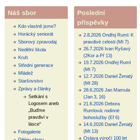
Náš sbor
Poslední
příspěvky
Kdo vlastně jsme?
Horácký seniorát
2.8.2026 Ondřej Ruml: K
Sborový zpravodaj
pravdivé celosti (Mt 7)
26.7.2026 Ivan Ryšavý
Nedělní škola
(2Kor a Př 13)
Kruh
19.7.2026 Ondřej Ruml
Střední generace
(Mt 7)
Mládež
12.7.2026 Daniel Ženatý
Staršovstvo
(Mt 28)
Zprávy a články
28.6.2026 Jan Mamula
Setkání s
(Jan 3, 16)
Logosem aneb
21.6.2026 Debora
„Buďme
Rumlová: rodinné
pravdiví v
bohoslužby (Ef 6)
lásce“
14.6.2026 Daniel Ženatý
(Mt 13)
Fotogalerie
Oslava výročí 100 let
Dějiny sboru