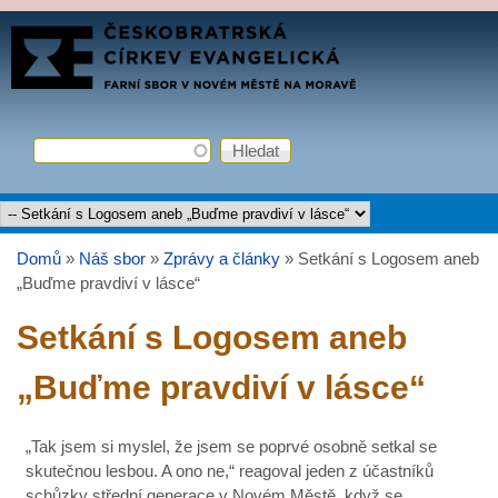
Přejít k hlavnímu obsahu
FARNÍ
SBOR
ČCE
Hledat
Vyhledávání
Hlavní menu
Domů
»
Náš sbor
»
Zprávy a články
»
Setkání s Logosem aneb
Jste zde
„Buďme pravdiví v lásce“
Setkání s Logosem aneb
„Buďme pravdiví v lásce“
„Tak jsem si myslel, že jsem se poprvé osobně setkal se
skutečnou lesbou. A ono ne,“ reagoval jeden z účastníků
schůzky střední generace v Novém Městě, když se