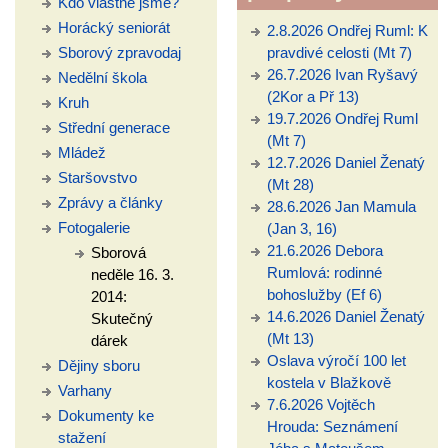
Kdo vlastně jsme?
Horácký seniorát
2.8.2026 Ondřej Ruml: K
Sborový zpravodaj
pravdivé celosti (Mt 7)
26.7.2026 Ivan Ryšavý
Nedělní škola
(2Kor a Př 13)
Kruh
19.7.2026 Ondřej Ruml
Střední generace
(Mt 7)
Mládež
12.7.2026 Daniel Ženatý
Staršovstvo
(Mt 28)
Zprávy a články
28.6.2026 Jan Mamula
Fotogalerie
(Jan 3, 16)
21.6.2026 Debora
Sborová
Rumlová: rodinné
neděle 16. 3.
bohoslužby (Ef 6)
2014:
14.6.2026 Daniel Ženatý
Skutečný
(Mt 13)
dárek
Oslava výročí 100 let
Dějiny sboru
kostela v Blažkově
Varhany
7.6.2026 Vojtěch
Dokumenty ke
Hrouda: Seznámení
stažení