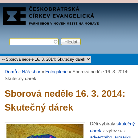
Přejít k hlavnímu obsahu
FARNÍ
SBOR
ČCE
Hledat
Vyhledávání
Hlavní menu
Domů
»
Náš sbor
»
Fotogalerie
»
Sborová neděle 16. 3. 2014:
Jste zde
Skutečný dárek
Sborová neděle 16. 3. 2014:
Skutečný dárek
Děti vybíraly
skutečný
dárek
z výtěžku z
adventního jarmarku
.