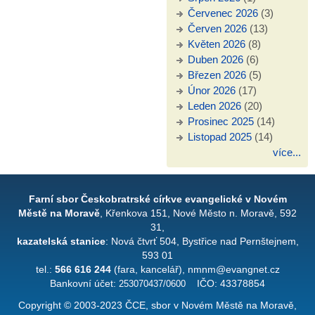
Červenec 2026
(3)
Červen 2026
(13)
Květen 2026
(8)
Duben 2026
(6)
Březen 2026
(5)
Únor 2026
(17)
Leden 2026
(20)
Prosinec 2025
(14)
Listopad 2025
(14)
více...
Farní sbor Českobratrské církve evangelické v Novém
Městě na Moravě
, Křenkova 151, Nové Město n. Moravě, 592
31,
kazatelská stanice
: Nová čtvrť 504, Bystřice nad Pernštejnem,
593 01
tel.:
566 616 244
(fara, kancelář), nmnm@evangnet.cz
Bankovní účet:
253070437/0600
IČO: 43378854
Copyright © 2003-2023 ČCE, sbor v Novém Městě na Moravě,