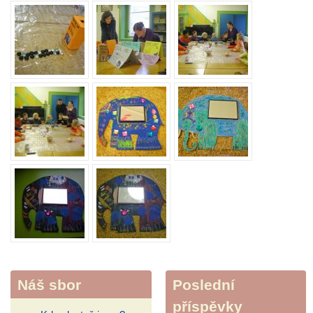
Náš sbor
Poslední
příspěvky