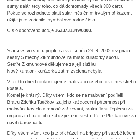
sumy salár, tedy toho, co dá dohromady všech 860 dárců.
Pokud se rozhodnete platit salár měsíčním trvalým příkazem,
užijte jako variabilní symbol své rodné číslo.
Číslo sborového účtuje
1623731349/0800
.
Staršovstvo sboru přijalo na své schůzi 24. 9. 2002 rezignaci
sestry Simeony Zikmundové na místo kurátorky sboru.
Sestře Zikmundové děkujeme za její službu.
Nový kurátor - kurátorka zatím zvolena nebyla.
V těchto dnech dokončujeme malování našeho novoměstského
kostela.
Kostel je krásný. Díky všem, kdo se na malování podíleli!
Bratru Zdeňku Tatíčkovi za jeho každodenní přítomnost při
malování kostela a mnohé zařizování, bratru Janu Teplému za
organizaci finančního zabezpečení, sestře Petře Pleskačové za
návrh barevnosti.
Díky všem vám, kdo jste přicházeli na brigády při stavbě lešení