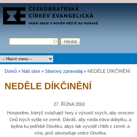
Přejít k hlavnímu obsahu
FARNÍ
SBOR
ČCE
Hledat
Vyhledávání
Hlavní menu
Domů
»
Náš sbor
»
Sborový zpravodaj
»
NEDĚLE DÍKČINĚNÍ
Jste zde
NEDĚLE DÍKČINĚNÍ
27. ŘÍJNA 2002
Hospodine, kterýž svlažujež hory z výsostí svých, aby ovocem
činů tvých sytila se země. Dáváš, aby rostla tráva dobytku, a
bylina ku potřebě člověku, abys tak vyvodil chléb z země, a
víno, jenž obveseluje srdce člověka.