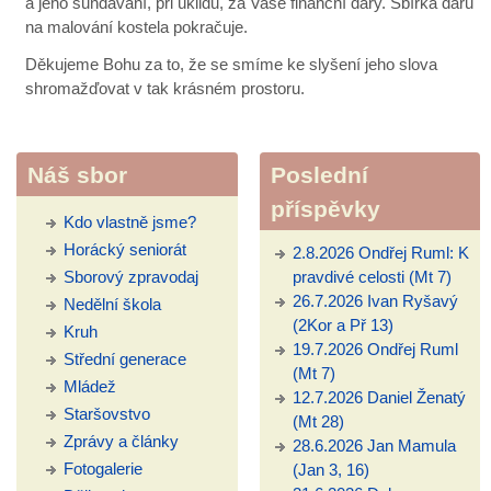
a jeho sundávání, při úklidu, za Vaše finanční dary. Sbírka darů
na malování kostela pokračuje.
Děkujeme Bohu za to, že se smíme ke slyšení jeho slova
shromažďovat v tak krásném prostoru.
Náš sbor
Poslední
příspěvky
Kdo vlastně jsme?
Horácký seniorát
2.8.2026 Ondřej Ruml: K
Sborový zpravodaj
pravdivé celosti (Mt 7)
26.7.2026 Ivan Ryšavý
Nedělní škola
(2Kor a Př 13)
Kruh
19.7.2026 Ondřej Ruml
Střední generace
(Mt 7)
Mládež
12.7.2026 Daniel Ženatý
Staršovstvo
(Mt 28)
Zprávy a články
28.6.2026 Jan Mamula
Fotogalerie
(Jan 3, 16)