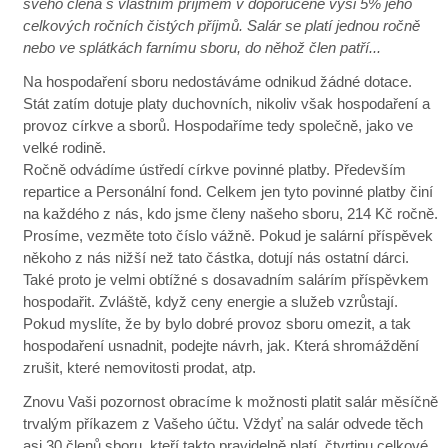
svého člena s vlastním příjmem v doporučené výši 5% jeho
celkových ročních čistých příjmů. Salár se platí jednou ročně
nebo ve splátkách farnímu sboru, do něhož člen patří...
Na hospodaření sboru nedostáváme odnikud žádné dotace.
Stát zatím dotuje platy duchovních, nikoliv však hospodaření a
provoz církve a sborů. Hospodaříme tedy společně, jako ve
velké rodině.
Ročně odvádíme ústředí církve povinné platby. Především
repartice a Personální fond. Celkem jen tyto povinné platby činí
na každého z nás, kdo jsme členy našeho sboru, 214 Kč ročně.
Prosíme, vezměte toto číslo vážně. Pokud je salární příspěvek
někoho z nás nižší než tato částka, dotují nás ostatní dárci.
Také proto je velmi obtížné s dosavadním salárím příspěvkem
hospodařit. Zvláště, když ceny energie a služeb vzrůstají.
Pokud myslíte, že by bylo dobré provoz sboru omezit, a tak
hospodaření usnadnit, podejte návrh, jak. Která shromáždění
zrušit, které nemovitosti prodat, atp.
Znovu Vaši pozornost obracíme k možnosti platit salár měsíčně
trvalým příkazem z Vašeho účtu. Vždyť na salár odvede těch
asi 30 členů sboru, kteří takto pravidelně platí, čtvrtinu celkové