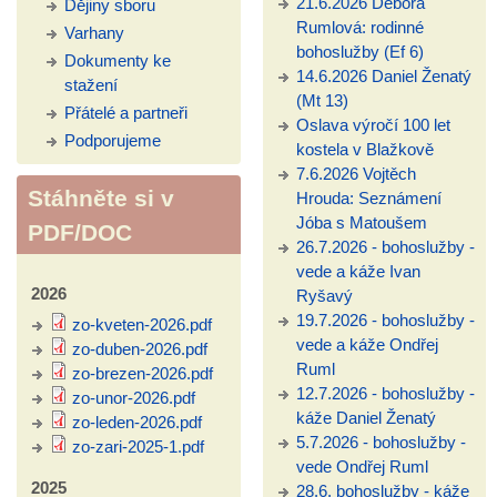
21.6.2026 Debora
Dějiny sboru
Rumlová: rodinné
Varhany
bohoslužby (Ef 6)
Dokumenty ke
14.6.2026 Daniel Ženatý
stažení
(Mt 13)
Přátelé a partneři
Oslava výročí 100 let
Podporujeme
kostela v Blažkově
7.6.2026 Vojtěch
Stáhněte si v
Hrouda: Seznámení
Jóba s Matoušem
PDF/DOC
26.7.2026 - bohoslužby -
vede a káže Ivan
2026
Ryšavý
19.7.2026 - bohoslužby -
zo-kveten-2026.pdf
vede a káže Ondřej
zo-duben-2026.pdf
Ruml
zo-brezen-2026.pdf
12.7.2026 - bohoslužby -
zo-unor-2026.pdf
káže Daniel Ženatý
zo-leden-2026.pdf
5.7.2026 - bohoslužby -
zo-zari-2025-1.pdf
vede Ondřej Ruml
2025
28.6. bohoslužby - káže