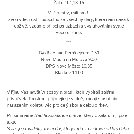
Žalm 104,13-15
Milé sestry, milí bratři,
svou vděčnost Hospodinu za všechny dary, které nám dává k
obživě, vzdáme při bohoslužbách s vysluhováním svaté
večeře Páně.
***
Bystřice nad Pernštejnem 7.50
Nové Město na Moravě 9.00
DPS Nové Město 10.35
Blažkov 14.00
V říjnu Vás navštíví sestry a bratři, kteří vybírají salární
příspěvek. Prosíme, přijímejte je vlídně, konají s osobním
nasazením dobrou věc pro celý sbor a celou církev.
Připomínáme
Řád hospodaření církve
, který o saláru mj. píše
takto:
Salár je pravidelný roční dar, který církev očekává od každého