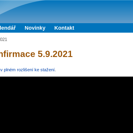
Přejít k hlavnímu obsahu
lendář
Novinky
Kontakt
2021
firmace 5.9.2021
v plném rozlišení ke stažení
.