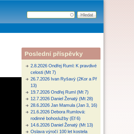
Hledat
Vyhledávání
Poslední příspěvky
2.8.2026 Ondřej Ruml: K pravdivé
celosti (Mt 7)
26.7.2026 Ivan Ryšavý (2Kor a Př
13)
19.7.2026 Ondřej Ruml (Mt 7)
12.7.2026 Daniel Ženatý (Mt 28)
28.6.2026 Jan Mamula (Jan 3, 16)
21.6.2026 Debora Rumlová:
rodinné bohoslužby (Ef 6)
14.6.2026 Daniel Ženatý (Mt 13)
Oslava výročí 100 let kostela