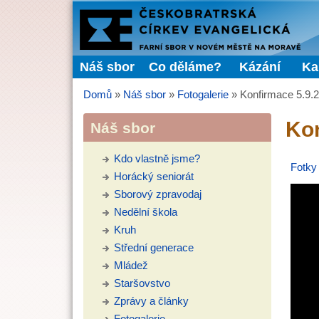
FARNÍ
SBOR
Náš sbor
Co děláme?
Kázání
Ka
Hlavní menu
ČCE
Domů
»
Náš sbor
»
Fotogalerie
»
Konfirmace 5.9.
Jste zde
Kon
Náš sbor
Kdo vlastně jsme?
Fotky 
Horácký seniorát
Sborový zpravodaj
Nedělní škola
Kruh
Střední generace
Mládež
Staršovstvo
Zprávy a články
Fotogalerie