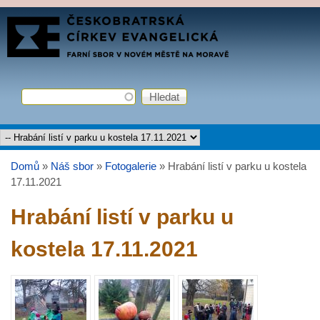
Přejít k hlavnímu obsahu
FARNÍ
SBOR
ČCE
Hledat
Vyhledávání
Hlavní menu
Domů
»
Náš sbor
»
Fotogalerie
»
Hrabání listí v parku u kostela
Jste zde
17.11.2021
Hrabání listí v parku u
kostela 17.11.2021