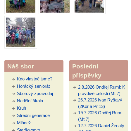
Náš sbor
Poslední
příspěvky
Kdo vlastně jsme?
Horácký seniorát
2.8.2026 Ondřej Ruml: K
Sborový zpravodaj
pravdivé celosti (Mt 7)
26.7.2026 Ivan Ryšavý
Nedělní škola
(2Kor a Př 13)
Kruh
19.7.2026 Ondřej Ruml
Střední generace
(Mt 7)
Mládež
12.7.2026 Daniel Ženatý
Staršovstvo