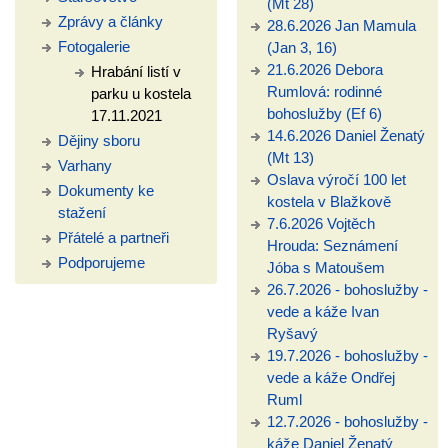
(Mt 28)
Zprávy a články
28.6.2026 Jan Mamula
Fotogalerie
(Jan 3, 16)
21.6.2026 Debora
Hrabání listí v
Rumlová: rodinné
parku u kostela
bohoslužby (Ef 6)
17.11.2021
14.6.2026 Daniel Ženatý
Dějiny sboru
(Mt 13)
Varhany
Oslava výročí 100 let
Dokumenty ke
kostela v Blažkově
stažení
7.6.2026 Vojtěch
Přátelé a partneři
Hrouda: Seznámení
Podporujeme
Jóba s Matoušem
26.7.2026 - bohoslužby -
vede a káže Ivan
Ryšavý
19.7.2026 - bohoslužby -
vede a káže Ondřej
Ruml
12.7.2026 - bohoslužby -
káže Daniel Ženatý