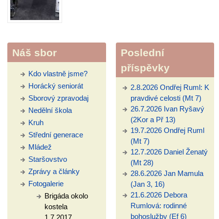
Náš sbor
Poslední
příspěvky
Kdo vlastně jsme?
Horácký seniorát
2.8.2026 Ondřej Ruml: K
Sborový zpravodaj
pravdivé celosti (Mt 7)
26.7.2026 Ivan Ryšavý
Nedělní škola
(2Kor a Př 13)
Kruh
19.7.2026 Ondřej Ruml
Střední generace
(Mt 7)
Mládež
12.7.2026 Daniel Ženatý
Staršovstvo
(Mt 28)
Zprávy a články
28.6.2026 Jan Mamula
Fotogalerie
(Jan 3, 16)
21.6.2026 Debora
Brigáda okolo
Rumlová: rodinné
kostela
bohoslužby (Ef 6)
1.7.2017