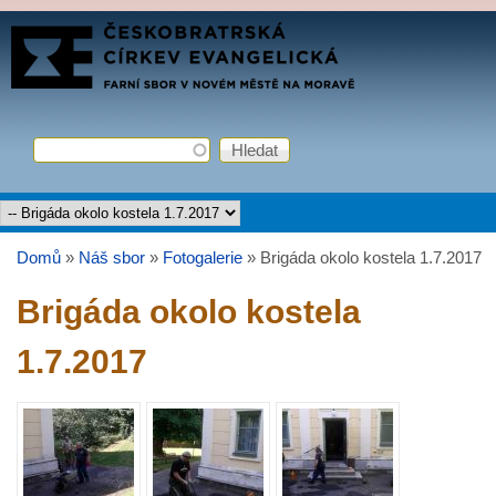
Přejít k hlavnímu obsahu
FARNÍ
SBOR
ČCE
Hledat
Vyhledávání
Hlavní menu
Domů
»
Náš sbor
»
Fotogalerie
»
Brigáda okolo kostela 1.7.2017
Jste zde
Brigáda okolo kostela
1.7.2017