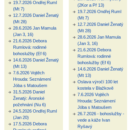
19.7.2026 Ondřej Ruml
(2Kor a Př 13)
(Mt 7)
19.7.2026 Ondřej Ruml
12.7.2026 Daniel Ženatý
(Mt 7)
(Mt 28)
12.7.2026 Daniel Ženatý
28.6.2026 Jan Mamula
(Mt 28)
(Jan 3, 16)
28.6.2026 Jan Mamula
21.6.2026 Debora
(Jan 3, 16)
Rumlová: rodinné
21.6.2026 Debora
bohoslužby (Ef 6)
Rumlová: rodinné
14.6.2026 Daniel Ženatý
bohoslužby (Ef 6)
(Mt 13)
14.6.2026 Daniel Ženatý
7.6.2026 Vojtěch
(Mt 13)
Hrouda: Seznámení
Oslava výročí 100 let
Jóba s Matoušem
kostela v Blažkově
31.5.2026 Daniel
7.6.2026 Vojtěch
Ženatý: Áronské
Hrouda: Seznámení
požehnání (Nu 6)
Jóba s Matoušem
24.5.2026 Ondřej Ruml
26.7.2026 - bohoslužby -
(Jan 20)
vede a káže Ivan
17.5.2026 Debora
Ryšavý