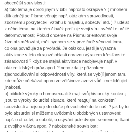
obecnější souvislosti:
a) toto téma je oproti jiným v bibli naprosto okrajové ? ( mnohem
důkladněji se Písmo věnuje např. otázkám spravedlnosti,
zbožnému pokrytectví, vztahu k majetku, sobectví atd. ) ? udělat
z něho téma, na kterém člověk profiluje svoji víru, svědčí o určité
deformovanosti; Pokud chceme na Písmu orientovat svoje
životní směřování, měli bychom se v prvé řadě věnovat tomu,
co ona považuje za prvořadé. Je otázkou, jestli je výrazná
aktivizace v této okrajové oblasti opravdu výrazem křesťanské
zásadovosti ? když se stejná aktivizace neobjevuje např. v
otázce lidských práv apod. ? nebo zda je příznakem
zjednodušování si odpovědnosti víry, která se vybíjí jenom tam,
kde může očekávat oporu ve většinové averzi vůči zneklidňující
jinakosti.
b) biblické výroky o homosexualitě mají svůj historický kontext;
jsou to výroky do určité situace, které reagují na konkrétní
souvislosti a nejsou jednoduše převoditelné do té naší ? jak by to
bylo absurdní si můžeme uvědomit u obdobných ustanovení:
např. o otroctví, o sobotě, o osývání pole dvojím semenem, tkaní
z dvojího vlákna apod. ? náboženské souvislosti;