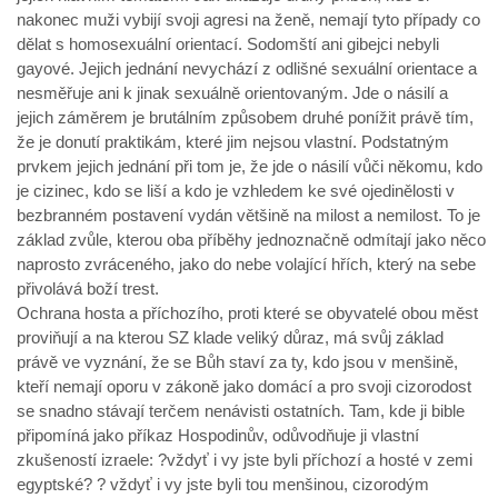
nakonec muži vybijí svoji agresi na ženě, nemají tyto případy co
dělat s homosexuální orientací. Sodomští ani gibejci nebyli
gayové. Jejich jednání nevychází z odlišné sexuální orientace a
nesměřuje ani k jinak sexuálně orientovaným. Jde o násilí a
jejich záměrem je brutálním způsobem druhé ponížit právě tím,
že je donutí praktikám, které jim nejsou vlastní. Podstatným
prvkem jejich jednání při tom je, že jde o násilí vůči někomu, kdo
je cizinec, kdo se liší a kdo je vzhledem ke své ojedinělosti v
bezbranném postavení vydán většině na milost a nemilost. To je
základ zvůle, kterou oba příběhy jednoznačně odmítají jako něco
naprosto zvráceného, jako do nebe volající hřích, který na sebe
přivolává boží trest.
Ochrana hosta a příchozího, proti které se obyvatelé obou měst
proviňují a na kterou SZ klade veliký důraz, má svůj základ
právě ve vyznání, že se Bůh staví za ty, kdo jsou v menšině,
kteří nemají oporu v zákoně jako domácí a pro svoji cizorodost
se snadno stávají terčem nenávisti ostatních. Tam, kde ji bible
připomíná jako příkaz Hospodinův, odůvodňuje ji vlastní
zkušeností izraele: ?vždyť i vy jste byli příchozí a hosté v zemi
egyptské? ? vždyť i vy jste byli tou menšinou, cizorodým