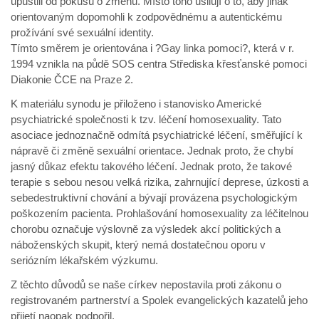
upustili od pokusů o změnu. Místo toho usilují o to, aby jinak
orientovaným dopomohli k zodpovědnému a autentickému
prožívání své sexuální identity.
Tímto směrem je orientována i ?Gay linka pomoci?, která v r.
1994 vznikla na půdě SOS centra Střediska křesťanské pomoci
Diakonie ČCE na Praze 2.
K materiálu synodu je přiloženo i stanovisko Americké
psychiatrické společnosti k tzv. léčení homosexuality. Tato
asociace jednoznačně odmítá psychiatrické léčení, směřující k
nápravě či změně sexuální orientace. Jednak proto, že chybí
jasný důkaz efektu takového léčení. Jednak proto, že takové
terapie s sebou nesou velká rizika, zahrnující deprese, úzkosti a
sebedestruktivní chování a bývají provázena psychologickým
poškozením pacienta. Prohlašování homosexuality za léčitelnou
chorobu označuje výslovně za výsledek akcí politických a
náboženských skupit, který nemá dostatečnou oporu v
seriózním lékařském výzkumu.
Z těchto důvodů se naše církev nepostavila proti zákonu o
registrovaném partnerství a Spolek evangelických kazatelů jeho
přijetí naopak podpořil.