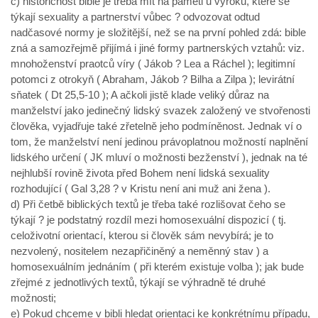
c) historičnost bible je třeba mít na paměti u výroků, které se
týkají sexuality a partnerství vůbec ? odvozovat odtud
nadčasové normy je složitější, než se na první pohled zdá: bible
zná a samozřejmě přijímá i jiné formy partnerských vztahů: viz.
mnohoženství praotců víry ( Jákob ? Lea a Ráchel ); legitimní
potomci z otrokyň ( Abraham, Jákob ? Bilha a Zilpa ); levirátní
sňatek ( Dt 25,5-10 ); A ačkoli jistě klade veliký důraz na
manželství jako jedinečný lidský svazek založený ve stvořenosti
člověka, vyjadřuje také zřetelně jeho podmíněnost. Jednak ví o
tom, že manželství není jedinou právoplatnou možností naplnění
lidského určení ( JK mluví o možnosti bezženství ), jednak na té
nejhlubší rovině života před Bohem není lidská sexuality
rozhodující ( Gal 3,28 ? v Kristu není ani muž ani žena ).
d) Při četbě biblických textů je třeba také rozlišovat čeho se
týkají ? je podstatný rozdíl mezi homosexuální dispozicí ( tj.
celoživotní orientací, kterou si člověk sám nevybírá; je to
nezvolený, nositelem nezapřičiněný a neměnný stav ) a
homosexuálním jednáním ( při kterém existuje volba ); jak bude
zřejmé z jednotlivých textů, týkají se výhradně té druhé
možnosti;
e) Pokud chceme v bibli hledat orientaci ke konkrétnímu případu,