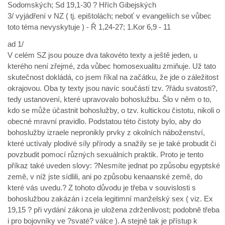
Sodomských; Sd 19,1-30 ? Hřích Gibejských
3/ vyjádření v NZ ( tj. epištolách; neboť v evangeliích se vůbec
toto téma nevyskytuje ) - Ř 1,24-27; 1.Kor 6,9 - 11
ad 1/
V celém SZ jsou pouze dva takovéto texty a ještě jeden, u
kterého není zřejmé, zda vůbec homosexualitu zmiňuje. Už tato
skutečnost dokládá, co jsem říkal na začátku, že jde o záležitost
okrajovou. Oba ty texty jsou navíc součástí tzv. ?řádu svatosti?,
tedy ustanovení, které upravovalo bohoslužbu. Šlo v něm o to,
kdo se může účastnit bohoslužby, o tzv. kultickou čistotu, nikoli o
obecné mravní pravidlo. Podstatou této čistoty bylo, aby do
bohoslužby izraele nepronikly prvky z okolních náboženství,
které uctívaly plodivé síly přírody a snažily se je také probudit či
povzbudit pomocí různých sexuálních praktik. Proto je tento
příkaz také uveden slovy: ?Nesmíte jednat po způsobu egyptské
země, v níž jste sídlili, ani po způsobu kenaanské země, do
které vás uvedu.? Z tohoto důvodu je třeba v souvislosti s
bohoslužbou zakázán i zcela legitimní manželský sex ( viz. Ex
19,15 ? při vydání zákona je uložena zdrženlivost; podobně třeba
i pro bojovníky ve ?svaté? válce ). A stejně tak je přístup k