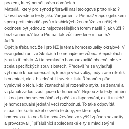
prvkem, který neměl práva domácích.
Materiál, který pro synod připravili naši teologové proto říká: ?
Užívat uvedené texty jako ?argument z Písma? v apologetickém
sporu proti minoritě gayů a lesbických žen může za určitých
okolností být jednou z nejpotměšilejších forem násilí ? jak vůči ?
bezbrannému? textu Písma, tak vůči uvedené minoritě.?
Ad 3/
Opět je třeba říct, že i pro NZ je téma homosexuality okrajové. V
evangeliích ani ve Skutcích ho nenajdeme vůbec. V epištolách
jsou to tři místa. A i ta nemluví o homosexualitě obecně, ale ve
zcela specifických souvislostech. Především se vyjadřují
výhradně k homosexualitě, která je věcí volby, tedy zase nikoli k
h.orientaci, ale k h.jednání. Úryvek z listu Římanům píše
výslovně o těch, kdo ?zanechali přirozeného styku se ženami a
vzplanuli žádostivostí jeden k druhému?. Nejsou zde tedy míněni
ti, kdo jsou homosexuálně od počátku disponováni, ale ti u nichž
je homosexuální jednání věcí rozhodnutí. To také odpovídá
situaci řecko-římského světa té doby, ve které byla
homosexualita nezřídka považována za vyšší způsob sexuality
a provozovali jí příslušníci společenské elity s mladistvými