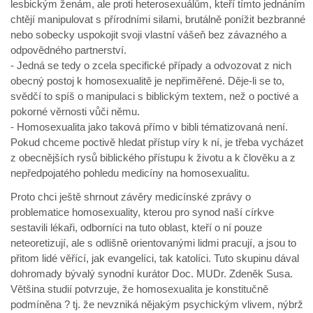
lesbickým ženám, ale proti heterosexuálům, kteří tímto jednáním
chtějí manipulovat s přírodními silami, brutálně ponížit bezbranné
nebo sobecky uspokojit svoji vlastní vášeň bez závazného a
odpovědného partnerství.
- Jedná se tedy o zcela specifické případy a odvozovat z nich
obecný postoj k homosexualitě je nepřiměřené. Děje-li se to,
svědčí to spíš o manipulaci s biblickým textem, než o poctivé a
pokorné věrnosti vůči němu.
- Homosexualita jako taková přímo v bibli tématizovaná není.
Pokud chceme poctivě hledat přístup víry k ní, je třeba vycházet
z obecnějších rysů biblického přístupu k životu a k člověku a z
nepředpojatého pohledu medicíny na homosexualitu.
Proto chci ještě shrnout závěry medicínské zprávy o
problematice homosexuality, kterou pro synod naší církve
sestavili lékaři, odborníci na tuto oblast, kteří o ní pouze
neteoretizují, ale s odlišně orientovanými lidmi pracují, a jsou to
přitom lidé věřící, jak evangelíci, tak katolíci. Tuto skupinu dával
dohromady bývalý synodní kurátor Doc. MUDr. Zdeněk Susa.
Většina studií potvrzuje, že homosexualita je konstitučně
podmíněna ? tj. že nevzniká nějakým psychickým vlivem, nýbrž