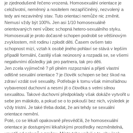
je zjednodušeně řečeno vrozená. Homosexuální orientace je
celoživotní, neměnný a nositelem nezapříčiněný, nezvolený a
tedy ani nezaviněný stav. Tuto orientaci nemůže nic změnit.
Nemusí vždy být 100%. Jen asi 1/10 homosexuálně
orientovaných není vůbec schopná hetero-sexuálního styku.
Homosexuál je proto dočasně schopen podrobit se většinovým
zvyklostem, mít rodinu i zplodit děti. Časem ovšem tato
schopnost mizí, vztah k osobě jiného pohlaví se stává v lepším
případě formální, častěji však neúnosný a rozpadá se, se všemi
negativními důsledky jak pro partnera, tak pro děti.
Jen zcela vyjímečně ? při plném rozpoznání a přijetí vlastní
odlišné sexuální orientace ? je člověk schopen se bez škod na
zdraví vzdát své sexuality. Potřebuje k tomu však mimořádnou
vybavenost duchovní a nesmí jít o člověka s velmi silnou
sexualitou. Takové duchovní předpoklady však dokáže vytvořit u
sebe jen málokdo, a pokud se o to pokouší bez nich, výsledek je
vždy tristní. Je také třeba dodat, že ani tehdy se sexuální
orientace nemění.
Poté, co se lékaři opakovaně přesvědčili, že homosexuální
orientace je dostupnými lékařskými prostředky nezměnitelná,