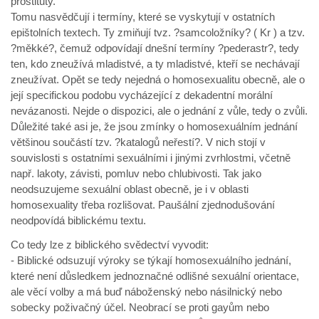
prostituty.
Tomu nasvědčují i termíny, které se vyskytují v ostatních
epištolních textech. Ty zmiňují tvz. ?samcoložníky? ( Kr ) a tzv.
?měkké?, čemuž odpovídají dnešní termíny ?pederastr?, tedy
ten, kdo zneužívá mladistvé, a ty mladistvé, kteří se nechávají
zneužívat. Opět se tedy nejedná o homosexualitu obecně, ale o
její specifickou podobu vycházející z dekadentní morální
nevázanosti. Nejde o dispozici, ale o jednání z vůle, tedy o zvůli.
Důležité také asi je, že jsou zmínky o homosexuálním jednání
většinou součástí tzv. ?katalogů neřestí?. V nich stojí v
souvislosti s ostatními sexuálními i jinými zvrhlostmi, včetně
např. lakoty, závisti, pomluv nebo chlubivosti. Tak jako
neodsuzujeme sexuální oblast obecně, je i v oblasti
homosexuality třeba rozlišovat. Paušální zjednodušování
neodpovídá biblickému textu.
Co tedy lze z biblického svědectví vyvodit:
- Biblické odsuzují výroky se týkají homosexuálního jednání,
které není důsledkem jednoznačné odlišné sexuální orientace,
ale věcí volby a má buď náboženský nebo násilnický nebo
sobecky poživačný účel. Neobrací se proti gayům nebo