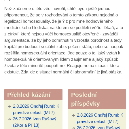
Než začneme o této věci hovořit, chtěl bych ještě jednou
připomenout, že se v rozhodování o tomto zákonu nejedná o
legalizaci homosexuality, že je ? z pro mne hodnověrného
medicínského hlediska, na kterém se podíleli i věřící lékaři, a to
z církví, které nejsou vůči homosexualitě otevřené - zavádějí
argumentace, že by jeho odmítnutím vzrostla porodnost a tedy
kapitál pro budoucí sociální zabezpečení státu, nebo se naopak
rozšířila homosexuální orientace. Jde pouze o to, jaký vztah k
homosexuálně orientovaným lidem zaujmeme a jaký způsob
života v této minoritě podpoříme. Reagujeme na situaci, která
existuje. Zda jde o situaci normální či abnormální je jiná otázka.
Přehled kázání
Poslední
příspěvky
2.8.2026 Ondřej Ruml: K
pravdivé celosti (Mt 7)
2.8.2026 Ondřej Ruml: K
26.7.2026 Ivan Ryšavý
pravdivé celosti (Mt 7)
(2Kor a Př 13)
26.7.2026 Ivan Ryšavý