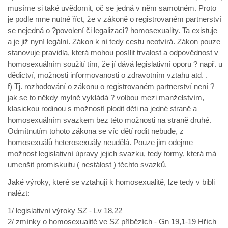
musíme si také uvědomit, oč se jedná v něm samotném. Proto
je podle mne nutné říct, že v zákoně o registrovaném partnerství
se nejedná o ?povolení či legalizaci? homosexuality. Ta existuje
a je již nyní legální. Zákon k ní tedy cestu neotvírá. Zákon pouze
stanovuje pravidla, která mohou posílit trvalost a odpovědnost v
homosexuálním soužití tím, že jí dává legislativní oporu ? např. u
dědictví, možnosti informovanosti o zdravotním vztahu atd. .
f) Tj. rozhodování o zákonu o registrovaném partnerství není ?
jak se to někdy mylně vykládá ? volbou mezi manželstvím,
klasickou rodinou s možností plodit děti na jedné straně a
homosexuálním svazkem bez této možnosti na straně druhé.
Odmítnutím tohoto zákona se víc dětí rodit nebude, z
homosexuálů heterosexuály neudělá. Pouze jim odejme
možnost legislativní úpravy jejich svazku, tedy formy, která má
umenšit promiskuitu ( nestálost ) těchto svazků.
Jaké výroky, které se vztahují k homosexualitě, lze tedy v bibli
nalézt:
1/ legislativní výroky SZ - Lv 18,22
2/ zmínky o homosexualitě ve SZ příbězích - Gn 19,1-19 Hřích