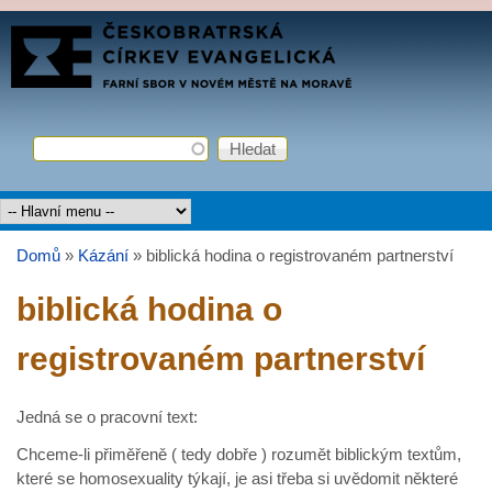
Přejít k hlavnímu obsahu
FARNÍ
SBOR
ČCE
Hledat
Vyhledávání
Hlavní menu
Domů
»
Kázání
»
biblická hodina o registrovaném partnerství
Jste zde
biblická hodina o
registrovaném partnerství
Jedná se o pracovní text:
Chceme-li přiměřeně ( tedy dobře ) rozumět biblickým textům,
které se homosexuality týkají, je asi třeba si uvědomit některé