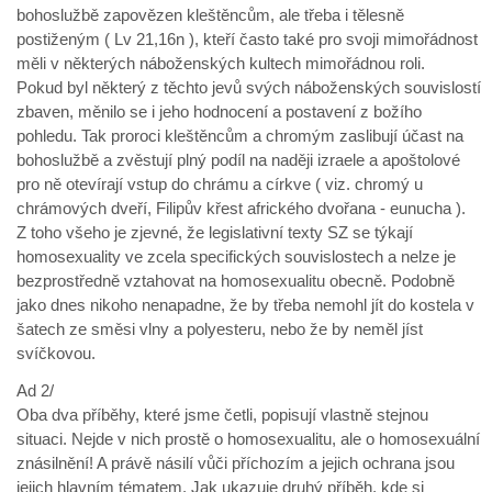
bohoslužbě zapovězen kleštěncům, ale třeba i tělesně
postiženým ( Lv 21,16n ), kteří často také pro svoji mimořádnost
měli v některých náboženských kultech mimořádnou roli.
Pokud byl některý z těchto jevů svých náboženských souvislostí
zbaven, měnilo se i jeho hodnocení a postavení z božího
pohledu. Tak proroci kleštěncům a chromým zaslibují účast na
bohoslužbě a zvěstují plný podíl na naději izraele a apoštolové
pro ně otevírají vstup do chrámu a církve ( viz. chromý u
chrámových dveří, Filipův křest afrického dvořana - eunucha ).
Z toho všeho je zjevné, že legislativní texty SZ se týkají
homosexuality ve zcela specifických souvislostech a nelze je
bezprostředně vztahovat na homosexualitu obecně. Podobně
jako dnes nikoho nenapadne, že by třeba nemohl jít do kostela v
šatech ze směsi vlny a polyesteru, nebo že by neměl jíst
svíčkovou.
Ad 2/
Oba dva příběhy, které jsme četli, popisují vlastně stejnou
situaci. Nejde v nich prostě o homosexualitu, ale o homosexuální
znásilnění! A právě násilí vůči příchozím a jejich ochrana jsou
jejich hlavním tématem. Jak ukazuje druhý příběh, kde si