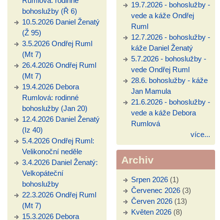
Rumlová: rodinné
19.7.2026 - bohoslužby -
bohoslužby (Ř 6)
vede a káže Ondřej
10.5.2026 Daniel Ženatý
Ruml
(Ž 95)
12.7.2026 - bohoslužby -
3.5.2026 Ondřej Ruml
káže Daniel Ženatý
(Mt 7)
5.7.2026 - bohoslužby -
26.4.2026 Ondřej Ruml
vede Ondřej Ruml
(Mt 7)
28.6. bohoslužby - káže
19.4.2026 Debora
Jan Mamula
Rumlová: rodinné
21.6.2026 - bohoslužby -
bohoslužby (Jan 20)
vede a káže Debora
12.4.2026 Daniel Ženatý
Rumlová
(Iz 40)
více...
5.4.2026 Ondřej Ruml:
Velikonoční neděle
Archiv
3.4.2026 Daniel Ženatý:
Velkopáteční
Srpen 2026
(1)
bohoslužby
Červenec 2026
(3)
22.3.2026 Ondřej Ruml
Červen 2026
(13)
(Mt 7)
Květen 2026
(8)
15.3.2026 Debora