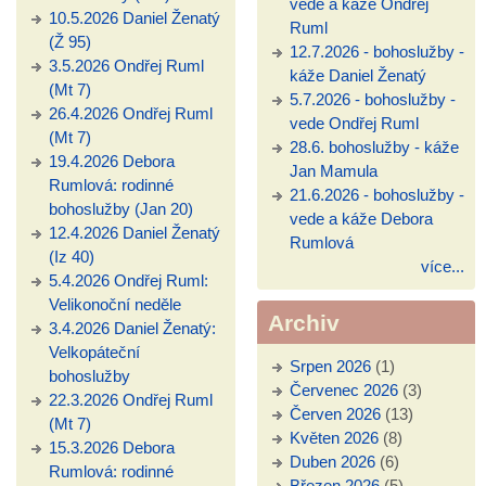
vede a káže Ondřej
10.5.2026 Daniel Ženatý
Ruml
(Ž 95)
12.7.2026 - bohoslužby -
3.5.2026 Ondřej Ruml
káže Daniel Ženatý
(Mt 7)
5.7.2026 - bohoslužby -
26.4.2026 Ondřej Ruml
vede Ondřej Ruml
(Mt 7)
28.6. bohoslužby - káže
19.4.2026 Debora
Jan Mamula
Rumlová: rodinné
21.6.2026 - bohoslužby -
bohoslužby (Jan 20)
vede a káže Debora
12.4.2026 Daniel Ženatý
Rumlová
(Iz 40)
více...
5.4.2026 Ondřej Ruml:
Velikonoční neděle
Archiv
3.4.2026 Daniel Ženatý:
Velkopáteční
Srpen 2026
(1)
bohoslužby
Červenec 2026
(3)
22.3.2026 Ondřej Ruml
Červen 2026
(13)
(Mt 7)
Květen 2026
(8)
15.3.2026 Debora
Duben 2026
(6)
Rumlová: rodinné
Březen 2026
(5)