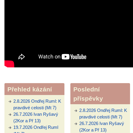
Přehled kázání
Poslední
příspěvky
2.8.2026 Ondřej Ruml: K
pravdivé celosti (Mt 7)
2.8.2026 Ondřej Ruml: K
26.7.2026 Ivan Ryšavý
pravdivé celosti (Mt 7)
(2Kor a Př 13)
26.7.2026 Ivan Ryšavý
19.7.2026 Ondřej Ruml
(2Kor a Př 13)