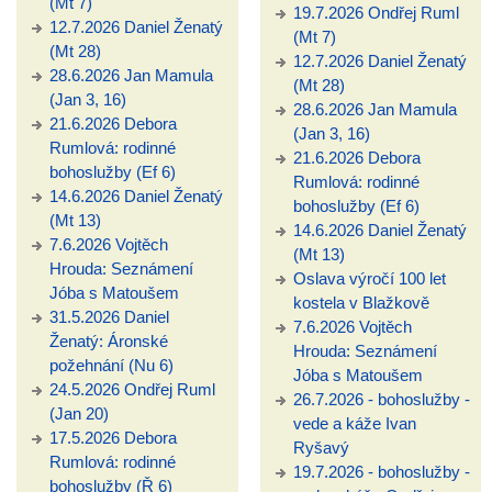
(Mt 7)
19.7.2026 Ondřej Ruml
12.7.2026 Daniel Ženatý
(Mt 7)
(Mt 28)
12.7.2026 Daniel Ženatý
28.6.2026 Jan Mamula
(Mt 28)
(Jan 3, 16)
28.6.2026 Jan Mamula
21.6.2026 Debora
(Jan 3, 16)
Rumlová: rodinné
21.6.2026 Debora
bohoslužby (Ef 6)
Rumlová: rodinné
14.6.2026 Daniel Ženatý
bohoslužby (Ef 6)
(Mt 13)
14.6.2026 Daniel Ženatý
7.6.2026 Vojtěch
(Mt 13)
Hrouda: Seznámení
Oslava výročí 100 let
Jóba s Matoušem
kostela v Blažkově
31.5.2026 Daniel
7.6.2026 Vojtěch
Ženatý: Áronské
Hrouda: Seznámení
požehnání (Nu 6)
Jóba s Matoušem
24.5.2026 Ondřej Ruml
26.7.2026 - bohoslužby -
(Jan 20)
vede a káže Ivan
17.5.2026 Debora
Ryšavý
Rumlová: rodinné
19.7.2026 - bohoslužby -
bohoslužby (Ř 6)