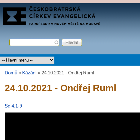
Přejít k hlavnímu obsahu
FARNÍ
SBOR
ČCE
Hledat
Vyhledávání
Hlavní menu
Domů
»
Kázání
»
24.10.2021 - Ondřej Ruml
Jste zde
24.10.2021 - Ondřej Ruml
Sd 4,1-9