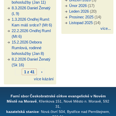
bohoslužby (Jan 11)
Únor 2026
(17)
8.3.2026 Daniel Ženatý
Leden 2026
(20)
(L 9)
Prosinec 2025
(14)
1.3.2026 Ondřej Ruml:
Listopad 2025
(14)
Kam máš srdce? (Mt 6)
více...
22.2.2026 Ondřej Ruml
(Mt 6)
15.2.2026 Debora
Rumlová, rodinné
bohoslužby (Jan 8)
8.2.2026 Daniel Ženatý
(Sk 16)
1 z 41
›
více kázání
Farní sbor Českobratrské církve evangelické v Novém
Městě na Moravě
, Křenkova 151, Nové Město n. Moravě, 592
31,
kazatelská stanice
: Nová čtvrť 504, Bystřice nad Pernštejnem,