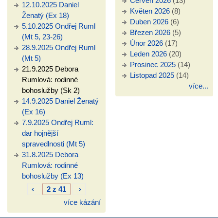
Červen 2026
(13)
12.10.2025 Daniel
Květen 2026
(8)
Ženatý (Ex 18)
Duben 2026
(6)
5.10.2025 Ondřej Ruml
Březen 2026
(5)
(Mt 5, 23-26)
Únor 2026
(17)
28.9.2025 Ondřej Ruml
Leden 2026
(20)
(Mt 5)
Prosinec 2025
(14)
21.9.2025 Debora
Listopad 2025
(14)
Rumlová: rodinné
více...
bohoslužby (Sk 2)
14.9.2025 Daniel Ženatý
(Ex 16)
7.9.2025 Ondřej Ruml:
dar hojnější
spravedlnosti (Mt 5)
31.8.2025 Debora
Rumlová: rodinné
bohoslužby (Ex 13)
‹
2 z 41
›
více kázání