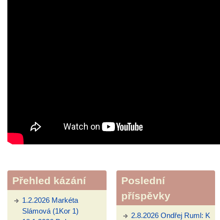
Přehled kázání
Poslední
příspěvky
1.2.2026 Markéta
Slámová (1Kor 1)
2.8.2026 Ondřej Ruml: K