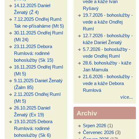
vede a káže Ivan
14.12.2025 Daniel
Ryšavý
Ženatý (Ž 4)
19.7.2026 - bohoslužby -
7.12.2025 Ondřej Ruml:
vede a káže Ondřej
Tak ne-přísaháme (Mt 5)
Ruml
30.11.2025 Ondřej Ruml
12.7.2026 - bohoslužby -
(Mt 24)
káže Daniel Ženatý
23.11.2025 Debora
5.7.2026 - bohoslužby -
Rumlová: rodinné
vede Ondřej Ruml
bohoslužby (Sk 15)
28.6. bohoslužby - káže
16.11.2025 Ondřej Ruml
Jan Mamula
(Mt 5)
21.6.2026 - bohoslužby -
9.11.2025 Daniel Ženatý
vede a káže Debora
(Žalm 85)
Rumlová
2.11.2025 Ondřej Ruml
více...
(Mt 5)
26.10.2025 Daniel
Archiv
Ženatý (Ex 19)
19.10.2025 Debora
Srpen 2026
(1)
Rumlová: rodinné
Červenec 2026
(3)
bohoslužby (Sk 6)