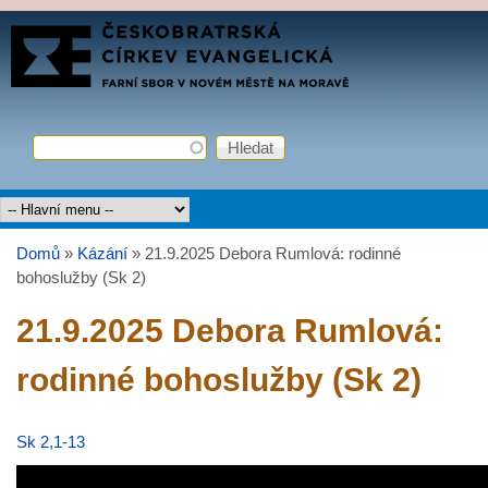
Přejít k hlavnímu obsahu
FARNÍ
SBOR
ČCE
Hledat
Vyhledávání
Hlavní menu
Domů
»
Kázání
»
21.9.2025 Debora Rumlová: rodinné
Jste zde
bohoslužby (Sk 2)
21.9.2025 Debora Rumlová:
rodinné bohoslužby (Sk 2)
Sk 2,1-13