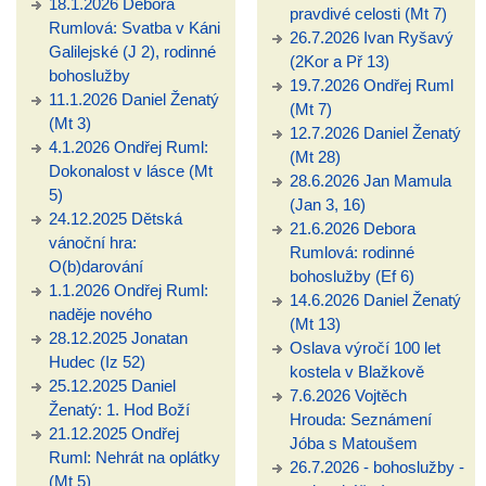
18.1.2026 Debora
pravdivé celosti (Mt 7)
Rumlová: Svatba v Káni
26.7.2026 Ivan Ryšavý
Galilejské (J 2), rodinné
(2Kor a Př 13)
bohoslužby
19.7.2026 Ondřej Ruml
11.1.2026 Daniel Ženatý
(Mt 7)
(Mt 3)
12.7.2026 Daniel Ženatý
4.1.2026 Ondřej Ruml:
(Mt 28)
Dokonalost v lásce (Mt
28.6.2026 Jan Mamula
5)
(Jan 3, 16)
24.12.2025 Dětská
21.6.2026 Debora
vánoční hra:
Rumlová: rodinné
O(b)darování
bohoslužby (Ef 6)
1.1.2026 Ondřej Ruml:
14.6.2026 Daniel Ženatý
naděje nového
(Mt 13)
28.12.2025 Jonatan
Oslava výročí 100 let
Hudec (Iz 52)
kostela v Blažkově
25.12.2025 Daniel
7.6.2026 Vojtěch
Ženatý: 1. Hod Boží
Hrouda: Seznámení
21.12.2025 Ondřej
Jóba s Matoušem
Ruml: Nehrát na oplátky
26.7.2026 - bohoslužby -
(Mt 5)