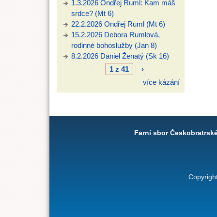
1.3.2026 Ondřej Ruml: Kam máš
srdce? (Mt 6)
22.2.2026 Ondřej Ruml (Mt 6)
15.2.2026 Debora Rumlová,
rodinné bohoslužby (Jan 8)
8.2.2026 Daniel Ženatý (Sk 16)
1 z 41
›
více kázání
Farní sbor Českobratrsk
Copyrigh