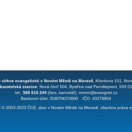
é církve evangelické v Novém Městě na Moravě
, Křenkova 151, Nov
kazatelská stanice
: Nová čtvrť 504, Bystřice nad Pernštejnem, 593 0
tel.:
566 616 244
(fara, kancelář), nmnm@evangnet.cz
Bankovní účet:
253070437/0600
IČO: 43378854
t © 2003-2023 ČCE, sbor v Novém Městě na Moravě, všechna práva v