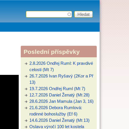
Hledat
Vyhledávání
Poslední příspěvky
2.8.2026 Ondřej Ruml: K pravdivé
celosti (Mt 7)
26.7.2026 Ivan Ryšavý (2Kor a Př
13)
19.7.2026 Ondřej Ruml (Mt 7)
12.7.2026 Daniel Ženatý (Mt 28)
28.6.2026 Jan Mamula (Jan 3, 16)
21.6.2026 Debora Rumlová:
rodinné bohoslužby (Ef 6)
14.6.2026 Daniel Ženatý (Mt 13)
Oslava výročí 100 let kostela