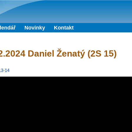
Přejít k hlavnímu obsahu
lendář
Novinky
Kontakt
2.2024 Daniel Ženatý (2S 15)
13-14