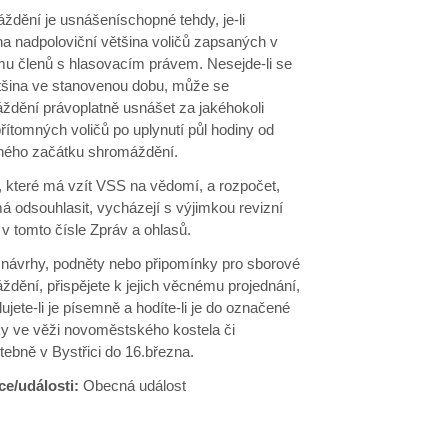
ždění je usnášeníschopné tehdy, je-li
na nadpoloviční většina voličů zapsaných v
u členů s hlasovacím právem. Nesejde-li se
ětšina ve stanovenou dobu, může se
ždění právoplatně usnášet za jakéhokoli
řítomných voličů po uplynutí půl hodiny od
ného začátku shromáždění.
, které má vzít VSS na vědomí, a rozpočet,
á odsouhlasit, vycházejí s výjimkou revizní
v tomto čísle Zpráv a ohlasů.
i návrhy, podněty nebo připomínky pro sborové
dění, přispějete k jejich věcnému projednání,
ujete-li je písemně a hodíte-li je do označené
ky ve věži novoměstského kostela či
tebně v Bystřici do 16.března.
ce/události:
Obecná událost