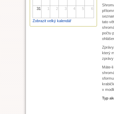
Shromá
31
1
2
3
4
5
6
přítom
seznam
Zobrazit velký kalendář
tato v
shromá
počtu p
ohláše
Zprávy
který m
zprávy 
Máte-l
shromáž
sformul
krabič
v modli
Typ ak