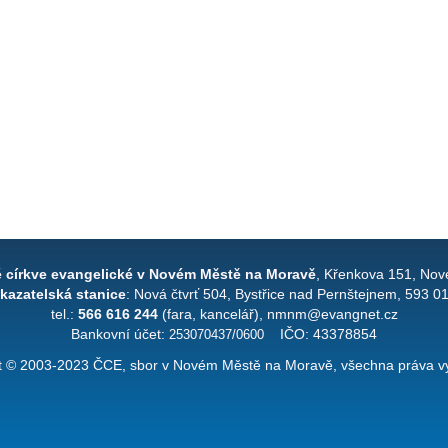
é církve evangelické v Novém Městě na Moravě
, Křenkova 151, Nov
kazatelská stanice
: Nová čtvrť 504, Bystřice nad Pernštejnem, 593 0
tel.:
566 616 244
(fara, kancelář), nmnm@evangnet.cz
Bankovní účet:
253070437/0600
IČO: 43378854
t © 2003-2023 ČCE, sbor v Novém Městě na Moravě, všechna práva v