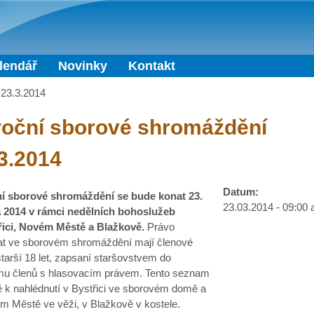
Přejít k hlavnímu obsahu
lendář
Novinky
Kontakt
 23.3.2014
roční sborové shromáždění
3.2014
Datum:
í sborové shromáždění se bude konat 23.
23.03.2014 -
09:00
 2014 v rámci nedělních bohoslužeb
řici, Novém Městě a Blažkově.
Právo
at ve sborovém shromáždění mají členové
tarší 18 let, zapsaní staršovstvem do
u členů s hlasovacím právem. Tento seznam
ě k nahlédnutí v Bystřici ve sborovém domě a
m Městě ve věži, v Blažkově v kostele.