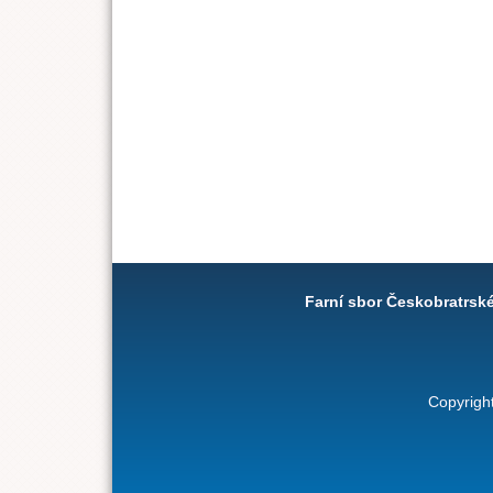
Farní sbor Českobratrsk
Copyrigh