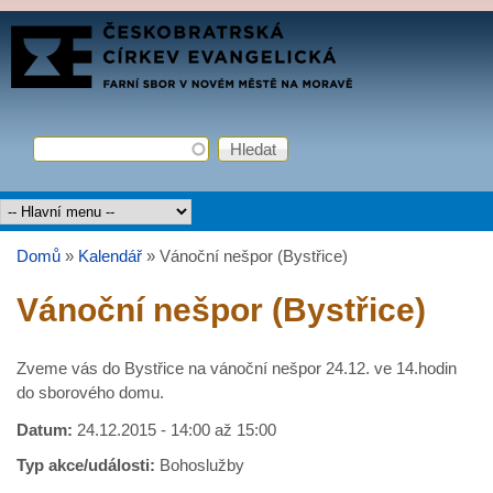
Přejít k hlavnímu obsahu
FARNÍ
SBOR
ČCE
Hledat
Vyhledávání
Hlavní menu
Domů
»
Kalendář
»
Vánoční nešpor (Bystřice)
Jste zde
Vánoční nešpor (Bystřice)
Zveme vás do Bystřice na vánoční nešpor 24.12. ve 14.hodin
do sborového domu.
Datum:
24.12.2015 -
14:00
až
15:00
Typ akce/události:
Bohoslužby