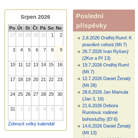
Poslední
Srpen 2026
příspěvky
Po
Út
St
Čt
Pá
So
Ne
27
28
29
30
31
1
2
2.8.2026 Ondřej Ruml: K
pravdivé celosti (Mt 7)
3
4
5
6
7
8
9
26.7.2026 Ivan Ryšavý
(2Kor a Př 13)
10
11
12
13
14
15
16
19.7.2026 Ondřej Ruml
(Mt 7)
12.7.2026 Daniel Ženatý
17
18
19
20
21
22
23
(Mt 28)
28.6.2026 Jan Mamula
24
25
26
27
28
29
30
(Jan 3, 16)
21.6.2026 Debora
31
1
2
3
4
5
6
Rumlová: rodinné
bohoslužby (Ef 6)
Zobrazit velký kalendář
14.6.2026 Daniel Ženatý
(Mt 13)