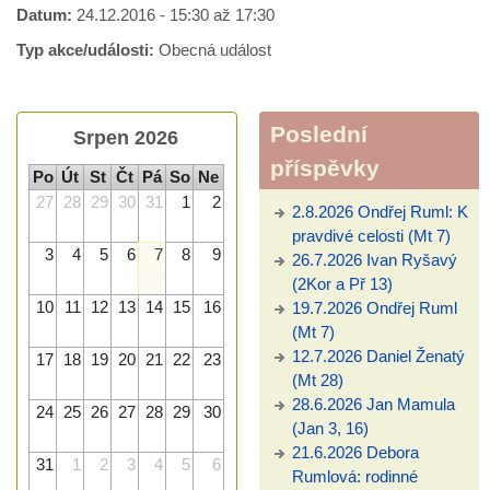
Datum:
24.12.2016 -
15:30
až
17:30
Typ akce/události:
Obecná událost
Poslední
Srpen 2026
příspěvky
Po
Út
St
Čt
Pá
So
Ne
27
28
29
30
31
1
2
2.8.2026 Ondřej Ruml: K
pravdivé celosti (Mt 7)
3
4
5
6
7
8
9
26.7.2026 Ivan Ryšavý
(2Kor a Př 13)
10
11
12
13
14
15
16
19.7.2026 Ondřej Ruml
(Mt 7)
12.7.2026 Daniel Ženatý
17
18
19
20
21
22
23
(Mt 28)
28.6.2026 Jan Mamula
24
25
26
27
28
29
30
(Jan 3, 16)
21.6.2026 Debora
31
1
2
3
4
5
6
Rumlová: rodinné