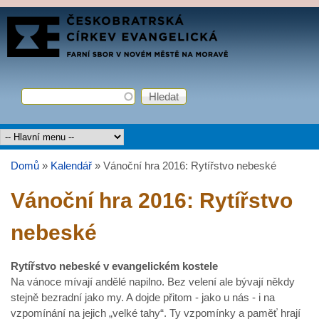
Přejít k hlavnímu obsahu
FARNÍ
SBOR
ČCE
Hledat
Vyhledávání
Hlavní menu
Domů
»
Kalendář
»
Vánoční hra 2016: Rytířstvo nebeské
Jste zde
Vánoční hra 2016: Rytířstvo
nebeské
Rytířstvo nebeské v evangelickém kostele
Na vánoce mívají andělé napilno. Bez velení ale bývají někdy
stejně bezradní jako my. A dojde přitom - jako u nás - i na
vzpomínání na jejich „velké tahy“. Ty vzpomínky a paměť hrají