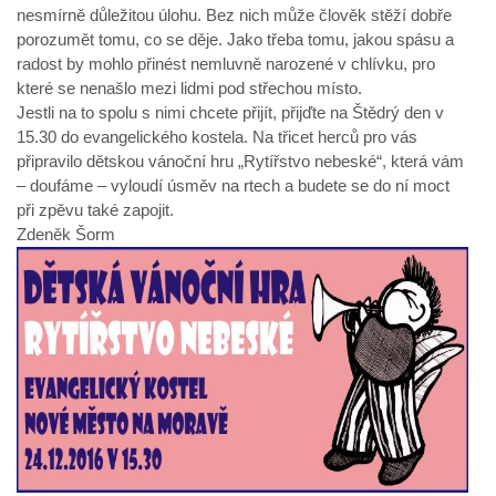
nesmírně důležitou úlohu. Bez nich může člověk stěží dobře
porozumět tomu, co se děje. Jako třeba tomu, jakou spásu a
radost by mohlo přinést nemluvně narozené v chlívku, pro
které se nenašlo mezi lidmi pod střechou místo.
Jestli na to spolu s nimi chcete přijít, přijďte na Štědrý den v
15.30 do evangelického kostela. Na třicet herců pro vás
připravilo dětskou vánoční hru „Rytířstvo nebeské“, která vám
– doufáme – vyloudí úsměv na rtech a budete se do ní moct
při zpěvu také zapojit.
Zdeněk Šorm