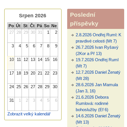
Poslední
Srpen 2026
příspěvky
Po
Út
St
Čt
Pá
So
Ne
27
28
29
30
31
1
2
2.8.2026 Ondřej Ruml: K
pravdivé celosti (Mt 7)
3
4
5
6
7
8
9
26.7.2026 Ivan Ryšavý
(2Kor a Př 13)
10
11
12
13
14
15
16
19.7.2026 Ondřej Ruml
(Mt 7)
12.7.2026 Daniel Ženatý
17
18
19
20
21
22
23
(Mt 28)
28.6.2026 Jan Mamula
24
25
26
27
28
29
30
(Jan 3, 16)
21.6.2026 Debora
31
1
2
3
4
5
6
Rumlová: rodinné
bohoslužby (Ef 6)
Zobrazit velký kalendář
14.6.2026 Daniel Ženatý
(Mt 13)