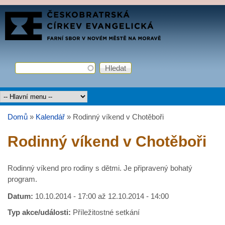
Přejít k hlavnímu obsahu
FARNÍ
SBOR
ČCE
Hledat
Vyhledávání
Hlavní menu
Domů
»
Kalendář
»
Rodinný víkend v Chotěboři
Jste zde
Rodinný víkend v Chotěboři
Rodinný víkend pro rodiny s dětmi. Je připravený bohatý
program.
Datum:
10.10.2014 - 17:00
až
12.10.2014 - 14:00
Typ akce/události:
Příležitostné setkání