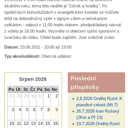
školního roku, téma této neděle je "číšník a hradby". Po
společných bohoslužbách v evangelickém kostele se můžete
těšit na dobrodružný výlet s tajným cílem a nečekaným
setkáním - odjezd v 11.00 hodin vlakem. předpokládaný návrat
z výletu je 18.00 hodin. Vezměte si oblečení spíše sportovní a
svačinku do vlaku. Oběd bude zajištěn. Jste srdečně zváni.
Datum:
19.06.2011 -
10:00
až
19:00
Typ akce/události:
Obecná událost
Poslední
Srpen 2026
příspěvky
Po
Út
St
Čt
Pá
So
Ne
27
28
29
30
31
1
2
2.8.2026 Ondřej Ruml: K
pravdivé celosti (Mt 7)
3
4
5
6
7
8
9
26.7.2026 Ivan Ryšavý
(2Kor a Př 13)
10
11
12
13
14
15
16
19.7.2026 Ondřej Ruml