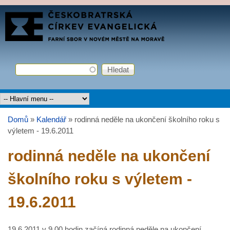
Přejít k hlavnímu obsahu
FARNÍ
SBOR
ČCE
Hledat
Vyhledávání
Hlavní menu
Domů
»
Kalendář
»
rodinná neděle na ukončení školního roku s
Jste zde
výletem - 19.6.2011
rodinná neděle na ukončení
školního roku s výletem -
19.6.2011
19.6.2011 v 9.00 hodin začíná rodinná neděle na ukončení