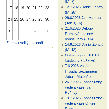
(Mt 7)
12.7.2026 Daniel Ženatý
17
18
19
20
21
22
23
(Mt 28)
28.6.2026 Jan Mamula
24
25
26
27
28
29
30
(Jan 3, 16)
21.6.2026 Debora
31
1
2
3
4
5
6
Rumlová: rodinné
bohoslužby (Ef 6)
Zobrazit velký kalendář
14.6.2026 Daniel Ženatý
(Mt 13)
Oslava výročí 100 let
kostela v Blažkově
7.6.2026 Vojtěch
Hrouda: Seznámení
Jóba s Matoušem
26.7.2026 - bohoslužby -
vede a káže Ivan
Ryšavý
19.7.2026 - bohoslužby -
vede a káže Ondřej
Ruml