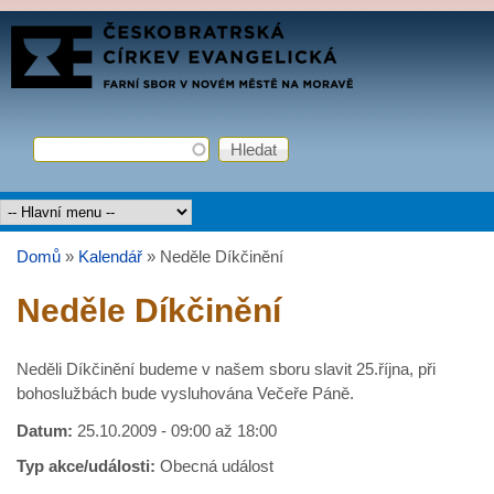
Přejít k hlavnímu obsahu
FARNÍ
SBOR
ČCE
Hledat
Vyhledávání
Hlavní menu
Domů
»
Kalendář
»
Neděle Díkčinění
Jste zde
Neděle Díkčinění
Neděli Díkčinění budeme v našem sboru slavit 25.října, při
bohoslužbách bude vysluhována Večeře Páně.
Datum:
25.10.2009 -
09:00
až
18:00
Typ akce/události:
Obecná událost