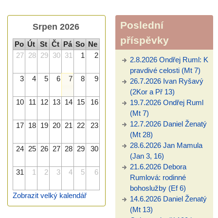
Poslední
Srpen 2026
příspěvky
Po
Út
St
Čt
Pá
So
Ne
27
28
29
30
31
1
2
2.8.2026 Ondřej Ruml: K
pravdivé celosti (Mt 7)
3
4
5
6
7
8
9
26.7.2026 Ivan Ryšavý
(2Kor a Př 13)
10
11
12
13
14
15
16
19.7.2026 Ondřej Ruml
(Mt 7)
12.7.2026 Daniel Ženatý
17
18
19
20
21
22
23
(Mt 28)
28.6.2026 Jan Mamula
24
25
26
27
28
29
30
(Jan 3, 16)
21.6.2026 Debora
31
1
2
3
4
5
6
Rumlová: rodinné
bohoslužby (Ef 6)
Zobrazit velký kalendář
14.6.2026 Daniel Ženatý
(Mt 13)