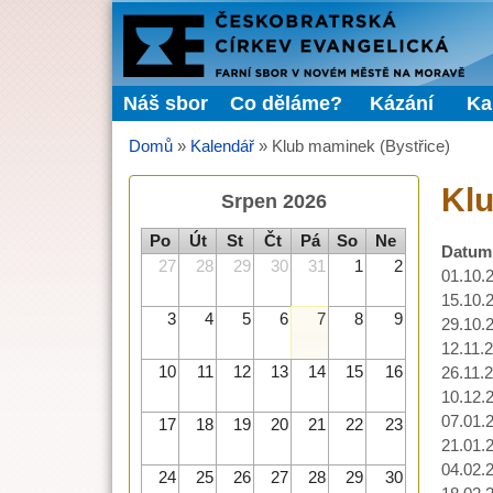
FARNÍ
SBOR
Náš sbor
Co děláme?
Kázání
Ka
Hlavní menu
ČCE
Domů
»
Kalendář
»
Klub maminek (Bystřice)
Jste zde
Klu
Srpen 2026
Po
Út
St
Čt
Pá
So
Ne
Datum
27
28
29
30
31
1
2
01.10.
15.10.
3
4
5
6
7
8
9
29.10.
12.11.
10
11
12
13
14
15
16
26.11.
10.12.
07.01.
17
18
19
20
21
22
23
21.01.
04.02.
24
25
26
27
28
29
30