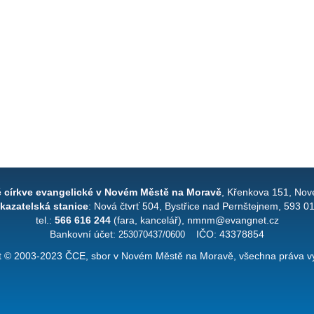
é církve evangelické v Novém Městě na Moravě
, Křenkova 151, Nov
kazatelská stanice
: Nová čtvrť 504, Bystřice nad Pernštejnem, 593 0
tel.:
566 616 244
(fara, kancelář), nmnm@evangnet.cz
Bankovní účet:
253070437/0600
IČO: 43378854
t © 2003-2023 ČCE, sbor v Novém Městě na Moravě, všechna práva v