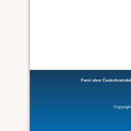
Farní sbor Českobratrsk
Copyrigh