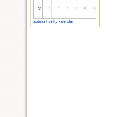
31
1
2
3
4
5
6
Zobrazit velký kalendář