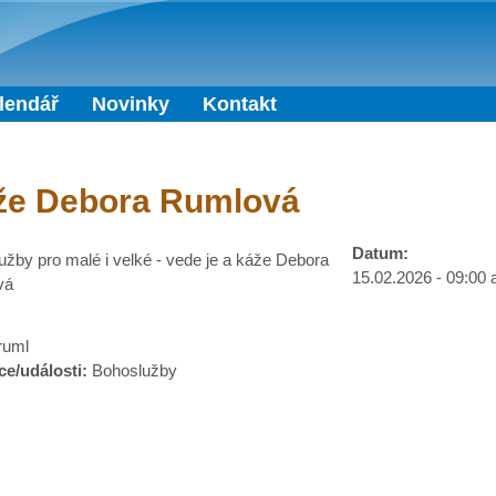
Přejít k hlavnímu obsahu
lendář
Novinky
Kontakt
že Debora Rumlová
Datum:
žby pro malé i velké - vede je a káže Debora
15.02.2026 -
09:00
vá
:
ruml
ce/události:
Bohoslužby