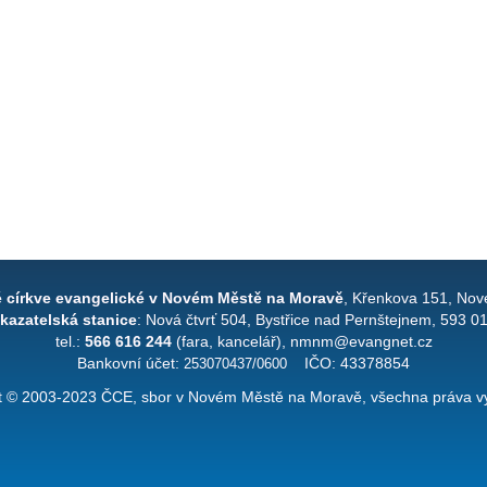
é církve evangelické v Novém Městě na Moravě
, Křenkova 151, Nov
kazatelská stanice
: Nová čtvrť 504, Bystřice nad Pernštejnem, 593 0
tel.:
566 616 244
(fara, kancelář), nmnm@evangnet.cz
Bankovní účet:
253070437/0600
IČO: 43378854
t © 2003-2023 ČCE, sbor v Novém Městě na Moravě, všechna práva v