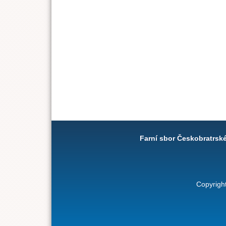
Farní sbor Českobratrsk
Copyrigh