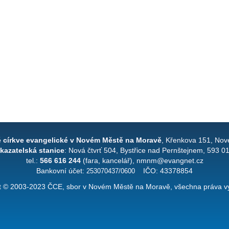
é církve evangelické v Novém Městě na Moravě
, Křenkova 151, Nov
kazatelská stanice
: Nová čtvrť 504, Bystřice nad Pernštejnem, 593 0
tel.:
566 616 244
(fara, kancelář), nmnm@evangnet.cz
Bankovní účet:
253070437/0600
IČO: 43378854
t © 2003-2023 ČCE, sbor v Novém Městě na Moravě, všechna práva v