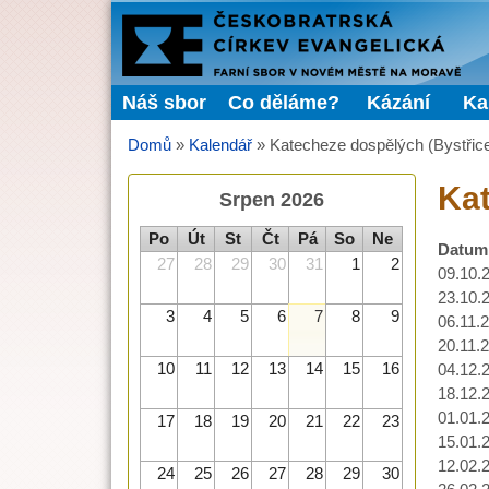
FARNÍ
SBOR
Náš sbor
Co děláme?
Kázání
Ka
Hlavní menu
ČCE
Domů
»
Kalendář
»
Katecheze dospělých (Bystřic
Jste zde
Kat
Srpen 2026
Po
Út
St
Čt
Pá
So
Ne
Datum
27
28
29
30
31
1
2
09.10.
23.10.
3
4
5
6
7
8
9
06.11.
20.11.
10
11
12
13
14
15
16
04.12.
18.12.
01.01.
17
18
19
20
21
22
23
15.01.
12.02.
24
25
26
27
28
29
30