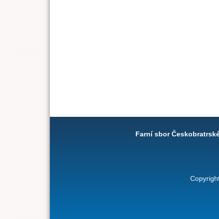
Farní sbor Českobratrsk
Copyrigh