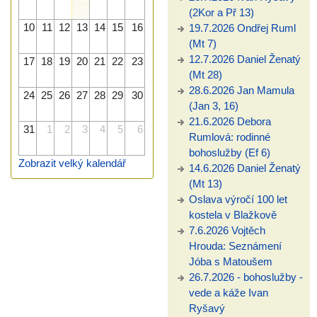
(2Kor a Př 13)
10
11
12
13
14
15
16
19.7.2026 Ondřej Ruml
(Mt 7)
12.7.2026 Daniel Ženatý
17
18
19
20
21
22
23
(Mt 28)
28.6.2026 Jan Mamula
24
25
26
27
28
29
30
(Jan 3, 16)
21.6.2026 Debora
31
1
2
3
4
5
6
Rumlová: rodinné
bohoslužby (Ef 6)
Zobrazit velký kalendář
14.6.2026 Daniel Ženatý
(Mt 13)
Oslava výročí 100 let
kostela v Blažkově
7.6.2026 Vojtěch
Hrouda: Seznámení
Jóba s Matoušem
26.7.2026 - bohoslužby -
vede a káže Ivan
Ryšavý