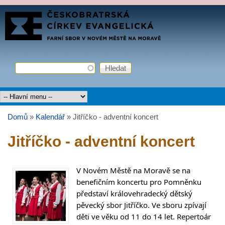
Přejít k hlavnímu obsahu
FARNÍ
SBOR
ČCE
Hledat
Vyhledávání
Hlavní menu
Domů
»
Kalendář
»
Jitříčko - adventní koncert
Jste zde
Jitříčko - adventní koncert
V Novém Městě na Moravě se na
benefičním koncertu pro Pomněnku
představí královehradecký dětský
pěvecký sbor Jitříčko. Ve sboru zpívají
děti ve věku od 11 do 14 let. Repertoár