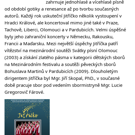
zahrnuje jednohlasé a vícehlasé písně
od období gotiky a renesance až po tvorbu současných
autorů. Každý rok uskuteční Jitříčko několik vystoupení v
Hradci Králové, ale koncertoval mimo jiné také v Praze,
Tachově, Liberci, Olomouci a v Pardubicích. Velmi úspěšné
byly jeho zahraniční koncerty v Německu, Rakousku,
Francii a Maďarsku. Mezi největší úspěchy Jitříčka patří
vítězství na mezinárodní soutěži Svátky písní Olomouc
(2003) a získání zlatého pásma v kategorii dětských sborů
na Mezinárodním festivalu a soutěži pěveckých sborů
Bohuslava Martinů v Pardubicích (2009). Dlouholetým
dirigentem Jitříčka byl Mgr. Jiří Skopal, PhD., v současné
době pracuje sbor pod vedením sbormistryně Mgr. Lucie
Gregorovič Fárové.