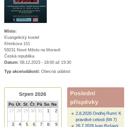
Místo:
Evangelický kostel
Křenkova 151
59231
Nové Město na Moravě
Česká republika
Datum:
08.12.2023 -
18:00
až
19:30
Typ akce/události:
Obecná událost
Poslední
Srpen 2026
příspěvky
Po
Út
St
Čt
Pá
So
Ne
27
28
29
30
31
1
2
2.8.2026 Ondřej Ruml: K
pravdivé celosti (Mt 7)
3
4
5
6
7
8
9
26.7.2026 Ivan Ryšavý