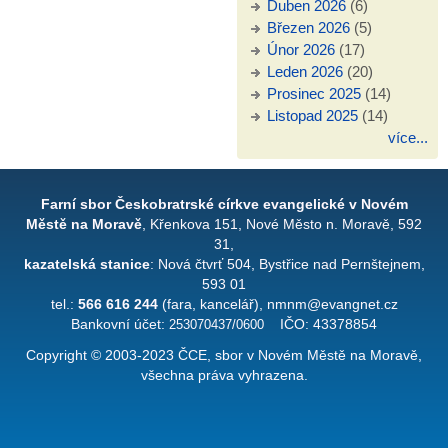
Duben 2026
(6)
Březen 2026
(5)
Únor 2026
(17)
Leden 2026
(20)
Prosinec 2025
(14)
Listopad 2025
(14)
více...
Farní sbor Českobratrské církve evangelické v Novém
Městě na Moravě
, Křenkova 151, Nové Město n. Moravě, 592
31,
kazatelská stanice
: Nová čtvrť 504, Bystřice nad Pernštejnem,
593 01
tel.:
566 616 244
(fara, kancelář), nmnm@evangnet.cz
Bankovní účet:
253070437/0600
IČO: 43378854
Copyright © 2003-2023 ČCE, sbor v Novém Městě na Moravě,
všechna práva vyhrazena.