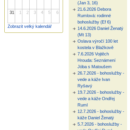
(Jan 3, 16)
21.6.2026 Debora
31
1
2
3
4
5
6
Rumlová: rodinné
bohoslužby (Ef 6)
Zobrazit velký kalendář
14.6.2026 Daniel Ženatý
(Mt 13)
Oslava výročí 100 let
kostela v Blažkově
7.6.2026 Vojtěch
Hrouda: Seznámení
Jóba s Matoušem
26.7.2026 - bohoslužby -
vede a káže Ivan
Ryšavý
19.7.2026 - bohoslužby -
vede a káže Ondřej
Ruml
12.7.2026 - bohoslužby -
káže Daniel Ženatý
5.7.2026 - bohoslužby -