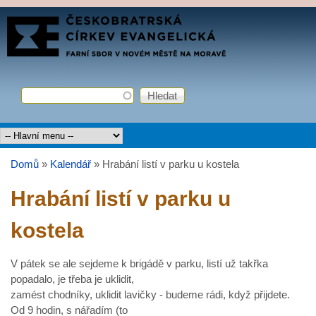
Přejít k hlavnímu obsahu
FARNÍ
SBOR
ČCE
Hledat
Vyhledávání
Hlavní menu
Domů
»
Kalendář
»
Hrabání listí v parku u kostela
Jste zde
Hrabání listí v parku u
kostela
V pátek se ale sejdeme k brigádě v parku, listí už takřka
popadalo, je třeba je uklidit,
zamést chodníky, uklidit lavičky - budeme rádi, když přijdete.
Od 9 hodin, s nářadím (to