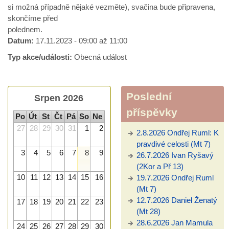
si možná případně nějaké vezměte), svačina bude připravena,
skončíme před
polednem.
Datum:
17.11.2023 -
09:00
až
11:00
Typ akce/události:
Obecná událost
Poslední
Srpen 2026
příspěvky
Po
Út
St
Čt
Pá
So
Ne
27
28
29
30
31
1
2
2.8.2026 Ondřej Ruml: K
pravdivé celosti (Mt 7)
3
4
5
6
7
8
9
26.7.2026 Ivan Ryšavý
(2Kor a Př 13)
10
11
12
13
14
15
16
19.7.2026 Ondřej Ruml
(Mt 7)
12.7.2026 Daniel Ženatý
17
18
19
20
21
22
23
(Mt 28)
28.6.2026 Jan Mamula
24
25
26
27
28
29
30