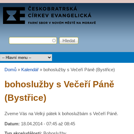
Přejít k hlavnímu obsahu
FARNÍ
SBOR
ČCE
Hledat
Vyhledávání
Hlavní menu
Domů
»
Kalendář
»
bohoslužby s Večeří Páně (Bystřice)
Jste zde
bohoslužby s Večeří Páně
(Bystřice)
Zveme Vás na Velký pátek k bohoslužbám s Večeří Páně.
Datum:
18.04.2014 -
07:45
až
08:45
Typ akce/události:
Bohoslužby