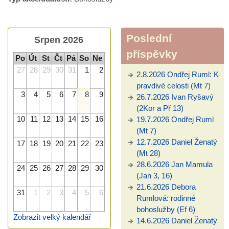
Poslední
Srpen 2026
příspěvky
Po
Út
St
Čt
Pá
So
Ne
27
28
29
30
31
1
2
2.8.2026 Ondřej Ruml: K
pravdivé celosti (Mt 7)
3
4
5
6
7
8
9
26.7.2026 Ivan Ryšavý
(2Kor a Př 13)
10
11
12
13
14
15
16
19.7.2026 Ondřej Ruml
(Mt 7)
12.7.2026 Daniel Ženatý
17
18
19
20
21
22
23
(Mt 28)
28.6.2026 Jan Mamula
24
25
26
27
28
29
30
(Jan 3, 16)
21.6.2026 Debora
31
1
2
3
4
5
6
Rumlová: rodinné
bohoslužby (Ef 6)
Zobrazit velký kalendář
14.6.2026 Daniel Ženatý