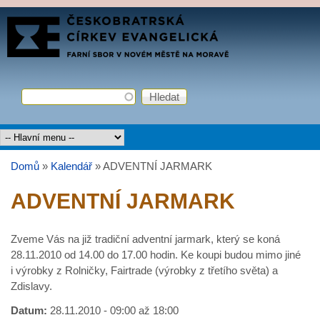
Přejít k hlavnímu obsahu
FARNÍ
SBOR
ČCE
Hledat
Vyhledávání
Hlavní menu
Domů
»
Kalendář
»
ADVENTNÍ JARMARK
Jste zde
ADVENTNÍ JARMARK
Zveme Vás na již tradiční adventní jarmark, který se koná
28.11.2010 od 14.00 do 17.00 hodin. Ke koupi budou mimo jiné
i výrobky z Rolničky, Fairtrade (výrobky z třetího světa) a
Zdislavy.
Datum:
28.11.2010 -
09:00
až
18:00