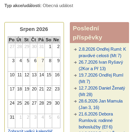
Typ akce/události:
Obecná událost
Poslední
Srpen 2026
příspěvky
Po
Út
St
Čt
Pá
So
Ne
27
28
29
30
31
1
2
2.8.2026 Ondřej Ruml: K
pravdivé celosti (Mt 7)
3
4
5
6
7
8
9
26.7.2026 Ivan Ryšavý
(2Kor a Př 13)
10
11
12
13
14
15
16
19.7.2026 Ondřej Ruml
(Mt 7)
12.7.2026 Daniel Ženatý
17
18
19
20
21
22
23
(Mt 28)
28.6.2026 Jan Mamula
24
25
26
27
28
29
30
(Jan 3, 16)
21.6.2026 Debora
31
1
2
3
4
5
6
Rumlová: rodinné
bohoslužby (Ef 6)
Zobrazit velký kalendář