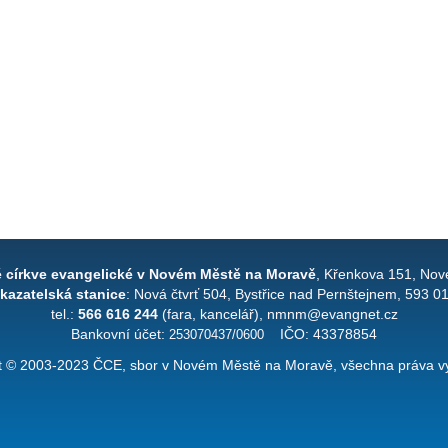
é církve evangelické v Novém Městě na Moravě
, Křenkova 151, Nov
kazatelská stanice
: Nová čtvrť 504, Bystřice nad Pernštejnem, 593 0
tel.:
566 616 244
(fara, kancelář), nmnm@evangnet.cz
Bankovní účet:
253070437/0600
IČO: 43378854
t © 2003-2023 ČCE, sbor v Novém Městě na Moravě, všechna práva v