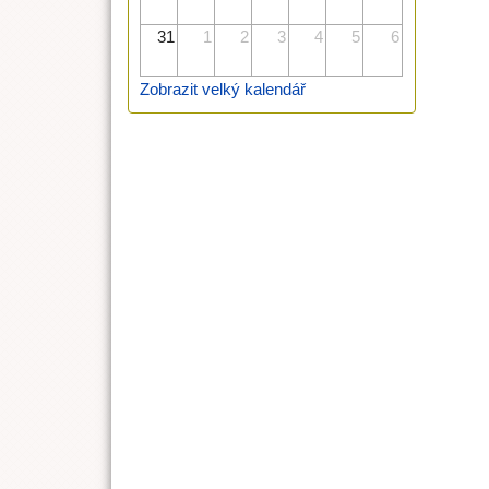
31
1
2
3
4
5
6
Zobrazit velký kalendář