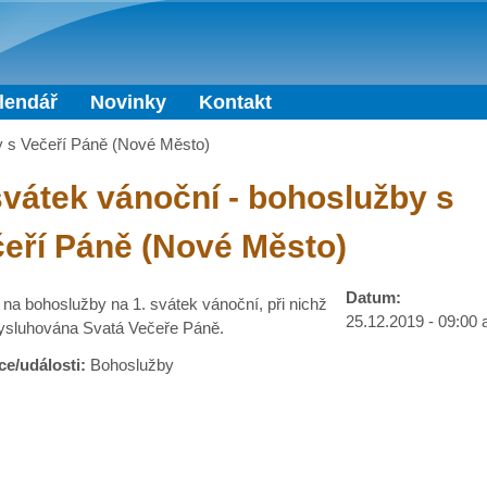
Přejít k hlavnímu obsahu
lendář
Novinky
Kontakt
y s Večeří Páně (Nové Město)
svátek vánoční - bohoslužby s
eří Páně (Nové Město)
Datum:
na bohoslužby na 1. svátek vánoční, při nichž
25.12.2019 -
09:00
ysluhována Svatá Večeře Páně.
ce/události:
Bohoslužby