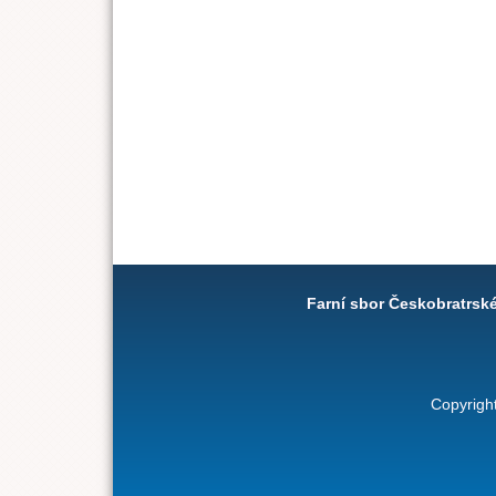
Farní sbor Českobratrsk
Copyrigh