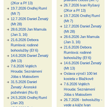
(2Kor a Př 13)
26.7.2026 Ivan Ryšavý
19.7.2026 Ondřej Ruml
(2Kor a Př 13)
(Mt 7)
19.7.2026 Ondřej Ruml
12.7.2026 Daniel Ženatý
(Mt 7)
(Mt 28)
12.7.2026 Daniel Ženatý
28.6.2026 Jan Mamula
(Mt 28)
(Jan 3, 16)
28.6.2026 Jan Mamula
21.6.2026 Debora
(Jan 3, 16)
Rumlová: rodinné
21.6.2026 Debora
bohoslužby (Ef 6)
Rumlová: rodinné
14.6.2026 Daniel Ženatý
bohoslužby (Ef 6)
(Mt 13)
14.6.2026 Daniel Ženatý
7.6.2026 Vojtěch
(Mt 13)
Hrouda: Seznámení
Oslava výročí 100 let
Jóba s Matoušem
kostela v Blažkově
31.5.2026 Daniel
7.6.2026 Vojtěch
Ženatý: Áronské
Hrouda: Seznámení
požehnání (Nu 6)
Jóba s Matoušem
24.5.2026 Ondřej Ruml
26.7.2026 - bohoslužby -
(Jan 20)
vede a káže Ivan