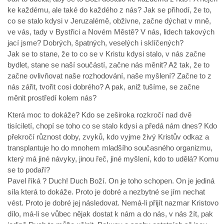
ke každému, ale také do každého z nás? Jak se přihodí, že to,
co se stalo kdysi v Jeruzalémě, obživne, začne dýchat v mně,
ve vás, tady v Bystřici a Novém Městě? V nás, lidech takových
jací jsme? Dobrých, špatných, veselých i sklíčených?
Jak se to stane, že to co se v Kristu kdysi stalo, v nás začne
bydlet, stane se naší součástí, začne nás měnit? Až tak, že to
začne ovlivňovat naše rozhodování, naše myšlení? Začne to z
nás zářit, tvořit cosi dobrého? A pak, aniž tušíme, se začne
měnit prostředí kolem nás?
Která moc to dokáže? Kdo se zeširoka rozkročí nad dvě
tisíciletí, chopí se toho co se stalo kdysi a předá nám dnes? Kdo
překročí různost doby, zvyků, kdo vyjme živý Kristův odkaz a
transplantuje ho do mnohem mladšího současného organizmu,
který má jiné návyky, jinou řeč, jiné myšlení, kdo to udělá? Komu
se to podaří?
Pavel říká ? Duch! Duch Boží. On je toho schopen. On je jediná
síla která to dokáže. Proto je dobré a nezbytné se jím nechat
vést. Proto je dobré jej následovat. Nemá-li přijít nazmar Kristovo
dílo, má-li se vůbec nějak dostat k nám a do nás, v nás žít, pak