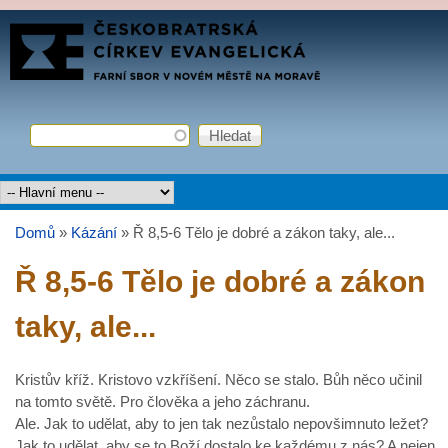
Přejít k hlavnímu obsahu
FARNÍ
SBOR
ČCE
Hledat
Vyhledávání
Hlavní menu
Domů
»
Kázání
»
Ř 8,5-6 Tělo je dobré a zákon taky, ale...
Jste zde
Ř 8,5-6 Tělo je dobré a zákon
taky, ale...
Kristův kříž. Kristovo vzkříšení. Něco se stalo. Bůh něco učinil
na tomto světě. Pro člověka a jeho záchranu.
Ale. Jak to udělat, aby to jen tak nezůstalo nepovšimnuto ležet?
Jak to udělat, aby se to Boží dostalo ke každému z nás? A nejen