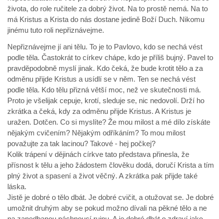
života, do role ručitele za dobrý život. Na to prostě nemá. Na to
má Kristus a Krista do nás dostane jedině Boží Duch. Nikomu
jinému tuto roli nepřiznávejme.
Nepřiznávejme jí ani tělu. To je to Pavlovo, kdo se nechá vést
podle těla. Častokrát to církev chápe, kdo je příliš bujný. Pavel to
pravděpodobně myslí jinak. Kdo čeká, že bude krotit tělo a za
odměnu přijde Kristus a usídlí se v něm. Ten se nechá vést
podle těla. Kdo tělu přizná větší moc, než ve skutečnosti má.
Proto je všelijak cepuje, krotí, sleduje se, nic nedovolí. Drží ho
zkrátka a čeká, kdy za odměnu přijde Kristus. A Kristus je
uražen. Dotčen. Co si myslíte? Že mou milost a mé dílo získáte
nějakým cvičením? Nějakým odříkáním? To mou milost
považujte za tak lacinou? Takové - hej počkej?
Kolik trápení v dějinách církve tato představa přinesla, že
přísnost k tělu a jeho žádostem člověku dodá, doručí Krista a tím
plný život a spasení a život věčný. A zkrátka pak přijde také
láska.
Jistě je dobré o tělo dbát. Je dobré cvičit, a otužovat se. Je dobré
umožnit druhým aby se pokud možno dívali na pěkné tělo a ne
na zanedbanou páchnoucí ruinu. A je dobré dbát o zdraví jako