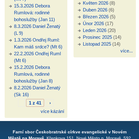
Květen 2026
(8)
15.3.2026 Debora
Duben 2026
(6)
Rumlová: rodinné
Březen 2026
(5)
bohoslužby (Jan 11)
Únor 2026
(17)
8.3.2026 Daniel Ženatý
Leden 2026
(20)
(L 9)
Prosinec 2025
(14)
1.3.2026 Ondřej Ruml:
Listopad 2025
(14)
Kam máš srdce? (Mt 6)
více...
22.2.2026 Ondřej Ruml
(Mt 6)
15.2.2026 Debora
Rumlová, rodinné
bohoslužby (Jan 8)
8.2.2026 Daniel Ženatý
(Sk 16)
1 z 41
›
více kázání
Farní sbor Českobratrské církve evangelické v Novém
Městě na Moravě
, Křenkova 151, Nové Město n. Moravě, 592