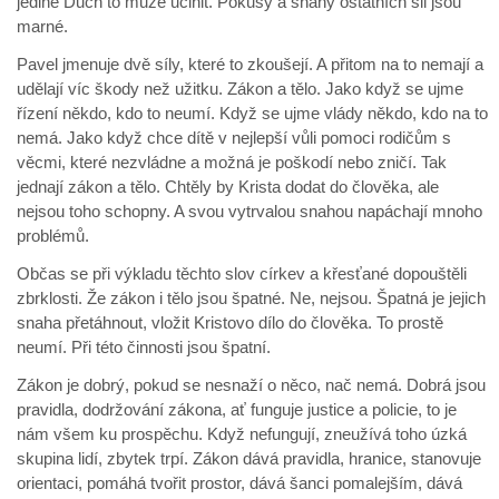
jedině Duch to může učinit. Pokusy a snahy ostatních sil jsou
marné.
Pavel jmenuje dvě síly, které to zkoušejí. A přitom na to nemají a
udělají víc škody než užitku. Zákon a tělo. Jako když se ujme
řízení někdo, kdo to neumí. Když se ujme vlády někdo, kdo na to
nemá. Jako když chce dítě v nejlepší vůli pomoci rodičům s
věcmi, které nezvládne a možná je poškodí nebo zničí. Tak
jednají zákon a tělo. Chtěly by Krista dodat do člověka, ale
nejsou toho schopny. A svou vytrvalou snahou napáchají mnoho
problémů.
Občas se při výkladu těchto slov církev a křesťané dopouštěli
zbrklosti. Že zákon i tělo jsou špatné. Ne, nejsou. Špatná je jejich
snaha přetáhnout, vložit Kristovo dílo do člověka. To prostě
neumí. Při této činnosti jsou špatní.
Zákon je dobrý, pokud se nesnaží o něco, nač nemá. Dobrá jsou
pravidla, dodržování zákona, ať funguje justice a policie, to je
nám všem ku prospěchu. Když nefungují, zneužívá toho úzká
skupina lidí, zbytek trpí. Zákon dává pravidla, hranice, stanovuje
orientaci, pomáhá tvořit prostor, dává šanci pomalejším, dává