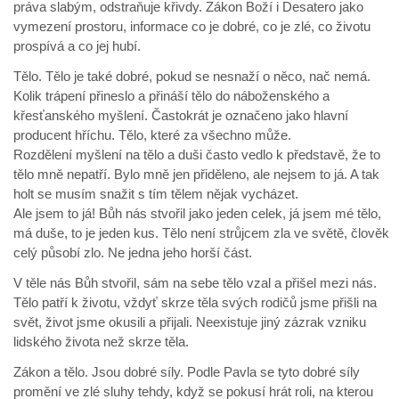
práva slabým, odstraňuje křivdy. Zákon Boží i Desatero jako
vymezení prostoru, informace co je dobré, co je zlé, co životu
prospívá a co jej hubí.
Tělo. Tělo je také dobré, pokud se nesnaží o něco, nač nemá.
Kolik trápení přineslo a přináší tělo do náboženského a
křesťanského myšlení. Častokrát je označeno jako hlavní
producent hříchu. Tělo, které za všechno může.
Rozdělení myšlení na tělo a duši často vedlo k představě, že to
tělo mně nepatří. Bylo mně jen přiděleno, ale nejsem to já. A tak
holt se musím snažit s tím tělem nějak vycházet.
Ale jsem to já! Bůh nás stvořil jako jeden celek, já jsem mé tělo,
má duše, to je jeden kus. Tělo není strůjcem zla ve světě, člověk
celý působí zlo. Ne jedna jeho horší část.
V těle nás Bůh stvořil, sám na sebe tělo vzal a přišel mezi nás.
Tělo patří k životu, vždyť skrze těla svých rodičů jsme přišli na
svět, život jsme okusili a přijali. Neexistuje jiný zázrak vzniku
lidského života než skrze těla.
Zákon a tělo. Jsou dobré síly. Podle Pavla se tyto dobré síly
promění ve zlé sluhy tehdy, když se pokusí hrát roli, na kterou