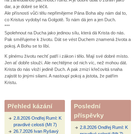
dar, a je dobré se léčit.
Ale přísností vůči tělu nepřimějeme Pána Boha aby nám dal to,
co Kristus vydobyl na Golgotě. To nám dá jen a jen Duch.
***
Spolehnout na Ducha jako jedinou sílu, která dá Krista do nás.
Pak směřujeme k životu. Dát se vést Duchem znamená života a
pokoj. A Bohu se to líbí.
K plnému životu nechť patří i zákon i tělo. Mají své dobré místo.
Jen ať dobře slouží. Ale nechtějme od nich víc, než mohou dát.
Krista do nás vloží jedině Duch. A pak zmizí křečovitá snaha
zajistit to jinými silami. A nastoupí pokoj a jistota, že patřím
Kristu.
Přehled kázání
Poslední
příspěvky
2.8.2026 Ondřej Ruml: K
pravdivé celosti (Mt 7)
2.8.2026 Ondřej Ruml: K
26.7.2026 Ivan Ryšavý
pravdivé celosti (Mt 7)