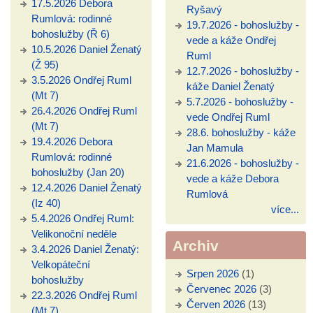
17.5.2026 Debora
Ryšavý
Rumlová: rodinné
19.7.2026 - bohoslužby -
bohoslužby (Ř 6)
vede a káže Ondřej
10.5.2026 Daniel Ženatý
Ruml
(Ž 95)
12.7.2026 - bohoslužby -
3.5.2026 Ondřej Ruml
káže Daniel Ženatý
(Mt 7)
5.7.2026 - bohoslužby -
26.4.2026 Ondřej Ruml
vede Ondřej Ruml
(Mt 7)
28.6. bohoslužby - káže
19.4.2026 Debora
Jan Mamula
Rumlová: rodinné
21.6.2026 - bohoslužby -
bohoslužby (Jan 20)
vede a káže Debora
12.4.2026 Daniel Ženatý
Rumlová
(Iz 40)
více...
5.4.2026 Ondřej Ruml:
Velikonoční neděle
Archiv
3.4.2026 Daniel Ženatý:
Velkopáteční
Srpen 2026
(1)
bohoslužby
Červenec 2026
(3)
22.3.2026 Ondřej Ruml
Červen 2026
(13)
(Mt 7)