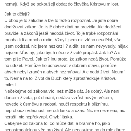
nemají. Když se pokoušejí dodat do člověka Kristovu milost.
Jak to dělají?
U obou je to záludné a lze to těžko rozpoznat. Je jistě dobré
dodržovat zákon. Je jistě dobré dbát na pravidla. Ale dodržení
pravidel a zákonů ještě nedodá život. To je trpké rozpoznání
mnoha lidí a mnoha rodin. Vždyť jsem nic zlého neudělal, vše
jsem dodržel, nic jsem nezkazil ? a děti se nám nevyvedly, nějak
nejsem šťastný, jako bych něco v životě propásl. Jak to? A o
tom píše Pavel. Jak to? Inu proto, že zákon nedá život. Pomůže
ho udržet. Pomůže ho uchovávat v dobrém stavu, pomůže
abych nebyl zraněn a abych nezraňoval. Ale nedá život. Neumí
to. Nemá na to. Život dá Duch který zprostředkuje Kristovu
milost.
Nečekejme od zákona víc, než může dát. Je dobrý. Ale není
dárcem života, požehnání, nedává vzrůst novým věcem,
nevede k úsměvu a radosti, neučí respektu k bližnímu,
neprobouzí vděčnost, nerodí lásku a úžas. Nic se nezelená, nic
neraší, nic nepřekvapí. Chybí láska.
Čekejme od zákona to, co může dát, a braňme ho, jako
nepostradatelnou věc pro život. Ale nepasujme ho do role dárce