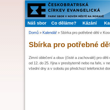
FARNÍ
SBOR
Náš sbor
Co děláme?
Kázání
Ka
Hlavní menu
ČCE
Domů
»
Kalendář
»
Sbírka pro potřebné děti v Ko
Jste zde
Sbírka pro potřebné dě
Zimní oblečení a obuv (čisté a zachovalé) pro dět
od 12. do 25. října v presbyterně nebo na faře, v n
všední dny a v sobotu po předchozí telefonické do