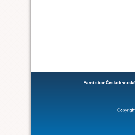
Farní sbor Českobratrsk
Copyrigh