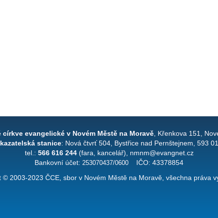
é církve evangelické v Novém Městě na Moravě
, Křenkova 151, Nov
kazatelská stanice
: Nová čtvrť 504, Bystřice nad Pernštejnem, 593 0
tel.:
566 616 244
(fara, kancelář), nmnm@evangnet.cz
Bankovní účet:
253070437/0600
IČO: 43378854
t © 2003-2023 ČCE, sbor v Novém Městě na Moravě, všechna práva v