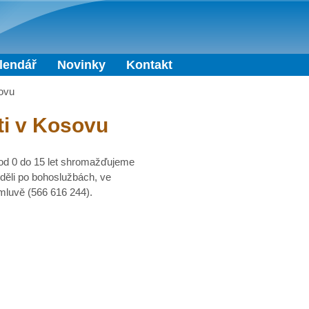
Přejít k hlavnímu obsahu
lendář
Novinky
Kontakt
sovu
ti v Kosovu
i od 0 do 15 let shromažďujeme
eděli po bohoslužbách, ve
mluvě (566 616 244).