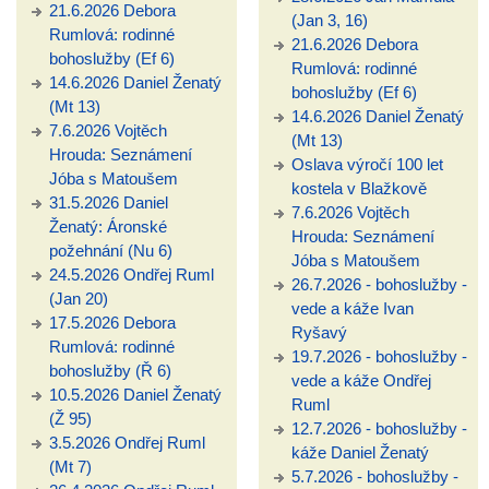
21.6.2026 Debora
(Jan 3, 16)
Rumlová: rodinné
21.6.2026 Debora
bohoslužby (Ef 6)
Rumlová: rodinné
14.6.2026 Daniel Ženatý
bohoslužby (Ef 6)
(Mt 13)
14.6.2026 Daniel Ženatý
7.6.2026 Vojtěch
(Mt 13)
Hrouda: Seznámení
Oslava výročí 100 let
Jóba s Matoušem
kostela v Blažkově
31.5.2026 Daniel
7.6.2026 Vojtěch
Ženatý: Áronské
Hrouda: Seznámení
požehnání (Nu 6)
Jóba s Matoušem
24.5.2026 Ondřej Ruml
26.7.2026 - bohoslužby -
(Jan 20)
vede a káže Ivan
17.5.2026 Debora
Ryšavý
Rumlová: rodinné
19.7.2026 - bohoslužby -
bohoslužby (Ř 6)
vede a káže Ondřej
10.5.2026 Daniel Ženatý
Ruml
(Ž 95)
12.7.2026 - bohoslužby -
3.5.2026 Ondřej Ruml
káže Daniel Ženatý
(Mt 7)
5.7.2026 - bohoslužby -