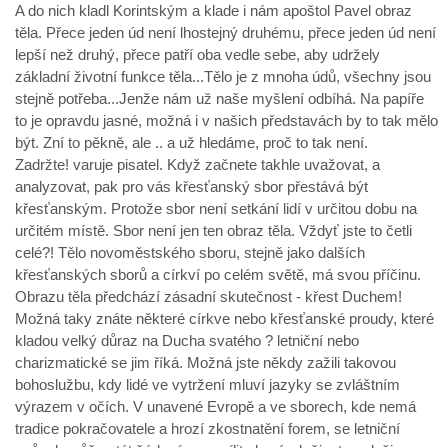
A do nich kladl Korintským a klade i nám apoštol Pavel obraz
těla. Přece jeden úd není lhostejný druhému, přece jeden úd není
lepší než druhý, přece patří oba vedle sebe, aby udržely
základní životní funkce těla...Tělo je z mnoha údů, všechny jsou
stejně potřeba...Jenže nám už naše myšlení odbíhá. Na papíře
to je opravdu jasné, možná i v našich představách by to tak mělo
být. Zní to pěkně, ale .. a už hledáme, proč to tak není.
Zadržte! varuje pisatel. Když začnete takhle uvažovat, a
analyzovat, pak pro vás křesťanský sbor přestává být
křesťanským. Protože sbor není setkání lidí v určitou dobu na
určitém místě. Sbor není jen ten obraz těla. Vždyť jste to četli
celé?! Tělo novoměstského sboru, stejně jako dalších
křesťanských sborů a církví po celém světě, má svou příčinu.
Obrazu těla předchází zásadní skutečnost - křest Duchem!
Možná taky znáte některé církve nebo křesťanské proudy, které
kladou velký důraz na Ducha svatého ? letniční nebo
charizmatické se jim říká. Možná jste někdy zažili takovou
bohoslužbu, kdy lidé ve vytržení mluví jazyky se zvláštním
výrazem v očích. V unavené Evropě a ve sborech, kde nemá
tradice pokračovatele a hrozí zkostnatění forem, se letniční