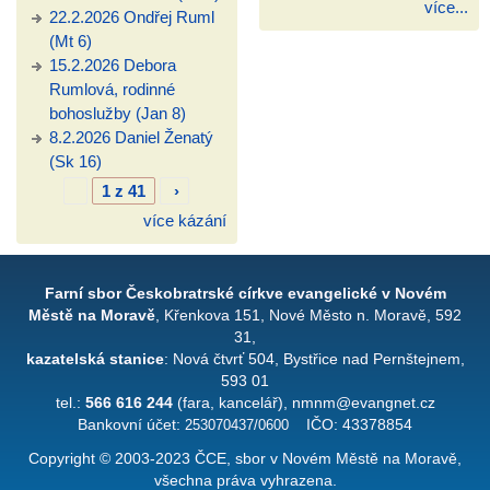
více...
22.2.2026 Ondřej Ruml
(Mt 6)
15.2.2026 Debora
Rumlová, rodinné
bohoslužby (Jan 8)
8.2.2026 Daniel Ženatý
(Sk 16)
1 z 41
›
více kázání
Farní sbor Českobratrské církve evangelické v Novém
Městě na Moravě
, Křenkova 151, Nové Město n. Moravě, 592
31,
kazatelská stanice
: Nová čtvrť 504, Bystřice nad Pernštejnem,
593 01
tel.:
566 616 244
(fara, kancelář), nmnm@evangnet.cz
Bankovní účet:
253070437/0600
IČO: 43378854
Copyright © 2003-2023 ČCE, sbor v Novém Městě na Moravě,
všechna práva vyhrazena.