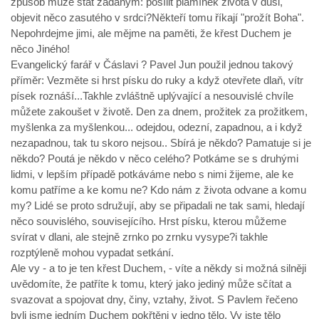
způsob může stát žádaným: posílit plamínek života v duši,
objevit něco zasutého v srdci?Někteří tomu říkají "prožít Boha".
Nepohrdejme jimi, ale mějme na paměti, že křest Duchem je
něco Jiného!
Evangelický farář v Čáslavi ? Pavel Jun použil jednou takový
příměr: Vezměte si hrst písku do ruky a když otevřete dlaň, vítr
písek roznáší...Takhle zvláštně uplývající a nesouvislé chvíle
můžete zakoušet v životě. Den za dnem, prožitek za prožitkem,
myšlenka za myšlenkou... odejdou, odezní, zapadnou, a i když
nezapadnou, tak tu skoro nejsou.. Sbírá je někdo? Pamatuje si je
někdo? Poutá je někdo v něco celého? Potkáme se s druhými
lidmi, v lepším případě potkáváme nebo s nimi žijeme, ale ke
komu patříme a ke komu ne? Kdo nám z života odvane a komu
my? Lidé se proto sdružují, aby se připadali ne tak sami, hledají
něco souvislého, souvisejícího. Hrst písku, kterou můžeme
svírat v dlani, ale stejně zrnko po zrnku vysype?i takhle
rozptýleně mohou vypadat setkání.
Ale vy - a to je ten křest Duchem, - víte a někdy si možná silněji
uvědomíte, že patříte k tomu, který jako jediný může sčítat a
svazovat a spojovat dny, činy, vztahy, život. S Pavlem řečeno
byli jsme jedním Duchem pokřtěni v jedno tělo. Vy jste tělo