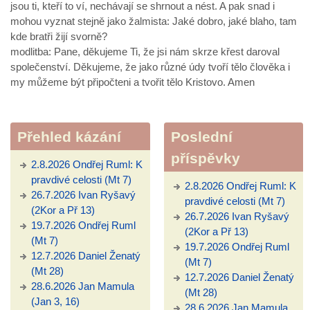
jsou ti, kteří to ví, nechávají se shrnout a nést. A pak snad i
mohou vyznat stejně jako žalmista: Jaké dobro, jaké blaho, tam
kde bratři žijí svorně?
modlitba: Pane, děkujeme Ti, že jsi nám skrze křest daroval
společenství. Děkujeme, že jako různé údy tvoří tělo člověka i
my můžeme být připočteni a tvořit tělo Kristovo. Amen
Přehled kázání
Poslední
příspěvky
2.8.2026 Ondřej Ruml: K
pravdivé celosti (Mt 7)
2.8.2026 Ondřej Ruml: K
26.7.2026 Ivan Ryšavý
pravdivé celosti (Mt 7)
(2Kor a Př 13)
26.7.2026 Ivan Ryšavý
19.7.2026 Ondřej Ruml
(2Kor a Př 13)
(Mt 7)
19.7.2026 Ondřej Ruml
12.7.2026 Daniel Ženatý
(Mt 7)
(Mt 28)
12.7.2026 Daniel Ženatý
28.6.2026 Jan Mamula
(Mt 28)
(Jan 3, 16)
28.6.2026 Jan Mamula