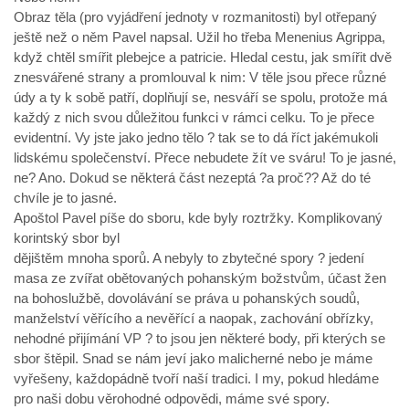
Obraz těla (pro vyjádření jednoty v rozmanitosti) byl otřepaný
ještě než o něm Pavel napsal. Užil ho třeba Menenius Agrippa,
když chtěl smířit plebejce a patricie. Hledal cestu, jak smířit dvě
znesvářené strany a promlouval k nim: V těle jsou přece různé
údy a ty k sobě patří, doplňují se, nesváří se spolu, protože má
každý z nich svou důležitou funkci v rámci celku. To je přece
evidentní. Vy jste jako jedno tělo ? tak se to dá říct jakémukoli
lidskému společenství. Přece nebudete žít ve sváru! To je jasné,
ne? Ano. Dokud se některá část nezeptá ?a proč?? Až do té
chvíle je to jasné.
Apoštol Pavel píše do sboru, kde byly roztržky. Komplikovaný
korintský sbor byl
dějištěm mnoha sporů. A nebyly to zbytečné spory ? jedení
masa ze zvířat obětovaných pohanským božstvům, účast žen
na bohoslužbě, dovolávání se práva u pohanských soudů,
manželství věřícího a nevěřící a naopak, zachování obřízky,
nehodné přijímání VP ? to jsou jen některé body, při kterých se
sbor štěpil. Snad se nám jeví jako malicherné nebo je máme
vyřešeny, každopádně tvoří naší tradici. I my, pokud hledáme
pro naši dobu věrohodné odpovědi, máme své spory.