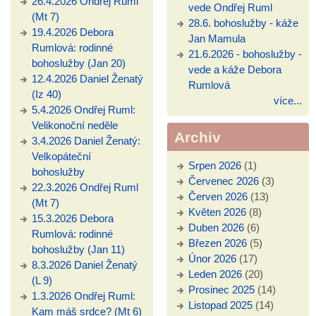
26.4.2026 Ondřej Ruml
vede Ondřej Ruml
(Mt 7)
28.6. bohoslužby - káže
19.4.2026 Debora
Jan Mamula
Rumlová: rodinné
21.6.2026 - bohoslužby -
bohoslužby (Jan 20)
vede a káže Debora
12.4.2026 Daniel Ženatý
Rumlová
(Iz 40)
více...
5.4.2026 Ondřej Ruml:
Velikonoční neděle
Archiv
3.4.2026 Daniel Ženatý:
Velkopáteční
Srpen 2026
(1)
bohoslužby
Červenec 2026
(3)
22.3.2026 Ondřej Ruml
Červen 2026
(13)
(Mt 7)
Květen 2026
(8)
15.3.2026 Debora
Duben 2026
(6)
Rumlová: rodinné
Březen 2026
(5)
bohoslužby (Jan 11)
Únor 2026
(17)
8.3.2026 Daniel Ženatý
Leden 2026
(20)
(L 9)
Prosinec 2025
(14)
1.3.2026 Ondřej Ruml:
Listopad 2025
(14)
Kam máš srdce? (Mt 6)