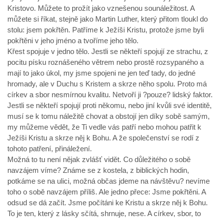
Kristovo. Můžete to prožít jako vznešenou sounáležitost. A
můžete si říkat, stejně jako Martin Luther, který přitom tloukl do
stolu: jsem pokřtěn. Patříme k Ježíši Kristu, protože jsme byli
pokřtěni v jeho jméno a tvoříme jeho tělo.
Křest spojuje v jedno tělo. Jestli se někteří spojují ze strachu, z
pocitu písku roznášeného větrem nebo prostě rozsypaného a
mají to jako úkol, my jsme spojeni ne jen teď tady, do jedné
hromady, ale v Duchu s Kristem a skrze něho spolu. Proto má
církev a sbor nesmírnou kvalitu. Netvoří ji ?pouze? lidský faktor.
Jestli se někteří spojují proti někomu, nebo jiní kvůli své identitě,
musí se k tomu náležitě chovat a obstojí jen díky sobě samým,
my můžeme vědět, že Ti vedle vás patří nebo mohou patřit k
Ježíši Kristu a skrze něj k Bohu. A že společenství se rodí z
tohoto patření, přináležení.
Možná to tu není nějak zvlášť vidět. Co důležitého o sobě
navzájem víme? Známe se z kostela, z biblických hodin,
potkáme se na ulici, možná občas jdeme na návštěvu? nevíme
toho o sobě navzájem příliš. Ale jedno přece: Jsme pokřtěni. A
odsud se dá začít. Jsme počítáni ke Kristu a skrze něj k Bohu.
To je ten, který z lásky sčítá, shrnuje, nese. A církev, sbor, to