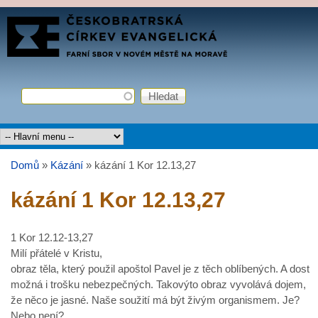
Přejít k hlavnímu obsahu
FARNÍ
SBOR
ČCE
Hledat
Vyhledávání
Hlavní menu
Domů
»
Kázání
»
kázání 1 Kor 12.13,27
Jste zde
kázání 1 Kor 12.13,27
1 Kor 12.12-13,27
Milí přátelé v Kristu,
obraz těla, který použil apoštol Pavel je z těch oblíbených. A dost
možná i trošku nebezpečných. Takovýto obraz vyvolává dojem,
že něco je jasné. Naše soužití má být živým organismem. Je?
Nebo není?