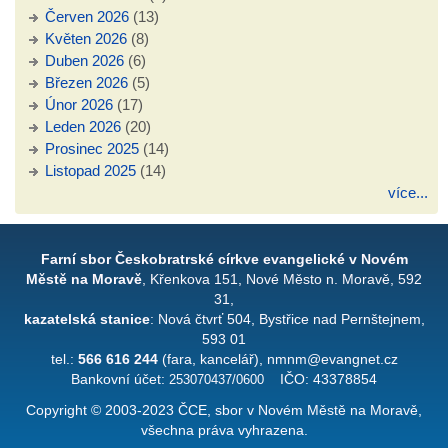
Červen 2026
(13)
Květen 2026
(8)
Duben 2026
(6)
Březen 2026
(5)
Únor 2026
(17)
Leden 2026
(20)
Prosinec 2025
(14)
Listopad 2025
(14)
více...
Farní sbor Českobratrské církve evangelické v Novém
Městě na Moravě
, Křenkova 151, Nové Město n. Moravě, 592
31,
kazatelská stanice
: Nová čtvrť 504, Bystřice nad Pernštejnem,
593 01
tel.:
566 616 244
(fara, kancelář), nmnm@evangnet.cz
Bankovní účet:
253070437/0600
IČO: 43378854
Copyright © 2003-2023 ČCE, sbor v Novém Městě na Moravě,
všechna práva vyhrazena.