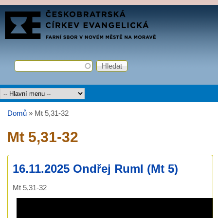
Přejít k hlavnímu obsahu
FARNÍ
SBOR
ČCE
Hledat
Vyhledávání
Hlavní menu
Domů
»
Mt 5,31-32
Jste zde
Mt 5,31-32
16.11.2025 Ondřej Ruml (Mt 5)
Mt 5,31-32