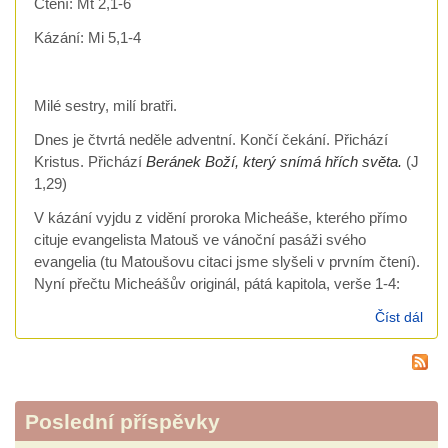
Čtení: Mt 2,1-6
Kázání: Mi 5,1-4
Milé sestry, milí bratři.
Dnes je čtvrtá neděle adventní. Končí čekání. Přichází
Kristus. Přichází
Beránek Boží, který snímá hřích světa.
(J
1,29)
V kázání vyjdu z vidění proroka Micheáše, kterého přímo
cituje evangelista Matouš ve vánoční pasáži svého
evangelia (tu Matoušovu citaci jsme slyšeli v prvním čtení).
Nyní přečtu Micheášův originál, pátá kapitola, verše 1-4:
Číst dál
káz
Voj
Hro
21.
Poslední příspěvky