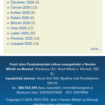
Červenec 2026
(3)
Červen 2026
(13)
Květen 2026
(8)
Duben 2026
(6)
Březen 2026
(5)
Únor 2026
(17)
Leden 2026
(20)
Prosinec 2025
(14)
Listopad 2025
(14)
více...
Farní sbor Českobratrské církve evangelické v Novém
Městě na Moravě
, Křenkova 151, Nové Město n. Moravě, 592
31,
kazatelská stanice
: Nová čtvrť 504, Bystřice nad Pernštejnem,
593 01
tel.:
566 616 244
(fara, kancelář), nmnm@evangnet.cz
Bankovní účet:
253070437/0600
IČO: 43378854
Copyright © 2003-2023 ČCE, sbor v Novém Městě na Moravě,
všechna práva vyhrazena.