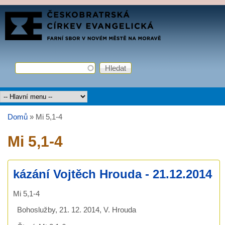
Přejít k hlavnímu obsahu
FARNÍ
SBOR
ČCE
Hledat
Vyhledávání
Hlavní menu
Domů
»
Mi 5,1-4
Jste zde
Mi 5,1-4
kázání Vojtěch Hrouda - 21.12.2014
Mi 5,1-4
Bohoslužby, 21. 12. 2014, V. Hrouda