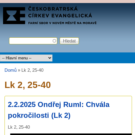
Přejít k hlavnímu obsahu
FARNÍ
SBOR
ČCE
Hledat
Vyhledávání
Hlavní menu
Domů
»
Lk 2, 25-40
Jste zde
Lk 2, 25-40
2.2.2025 Ondřej Ruml: Chvála
pokročilosti (Lk 2)
Lk 2, 25-40