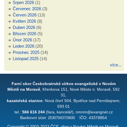
Srpen 2026
(1)
Červenec 2026
(3)
Červen 2026
(13)
Květen 2026
(8)
Duben 2026
(6)
Březen 2026
(5)
Únor 2026
(17)
Leden 2026
(20)
Prosinec 2025
(14)
Listopad 2025
(14)
více...
Farní sbor Českobratrské církve evangelické v Novém
Městě na Moravě
, Křenkova 151, Nové Město n. Moravě, 592
31,
kazatelská stanice
: Nová čtvrť 504, Bystřice nad Pernštejnem,
593 01
tel.:
566 616 244
(fara, kancelář), nmnm@evangnet.cz
Bankovní účet:
253070437/0600
IČO: 43378854
Copyright © 2003-2023 ČCE, sbor v Novém Městě na Moravě,