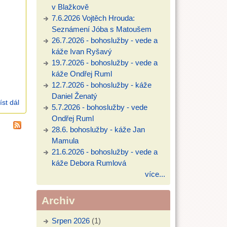
v Blažkově
7.6.2026 Vojtěch Hrouda:
Seznámení Jóba s Matoušem
26.7.2026 - bohoslužby - vede a
káže Ivan Ryšavý
19.7.2026 - bohoslužby - vede a
káže Ondřej Ruml
12.7.2026 - bohoslužby - káže
Daniel Ženatý
íst dál
11.8.2024 Ondřej Ruml: zázrak chleba (J 6)
5.7.2026 - bohoslužby - vede
Ondřej Ruml
28.6. bohoslužby - káže Jan
Mamula
21.6.2026 - bohoslužby - vede a
káže Debora Rumlová
více...
Archiv
Srpen 2026
(1)