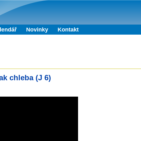
Přejít k hlavnímu obsahu
lendář
Novinky
Kontakt
ak chleba (J 6)