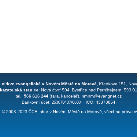
é církve evangelické v Novém Městě na Moravě
, Křenkova 151, Nov
kazatelská stanice
: Nová čtvrť 504, Bystřice nad Pernštejnem, 593 0
tel.:
566 616 244
(fara, kancelář), nmnm@evangnet.cz
Bankovní účet:
253070437/0600
IČO: 43378854
t © 2003-2023 ČCE, sbor v Novém Městě na Moravě, všechna práva v