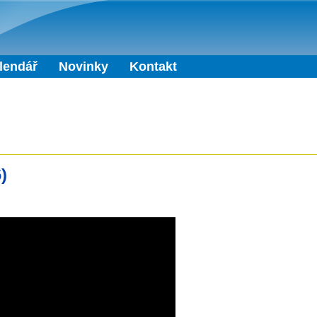
Přejít k hlavnímu obsahu
lendář
Novinky
Kontakt
)