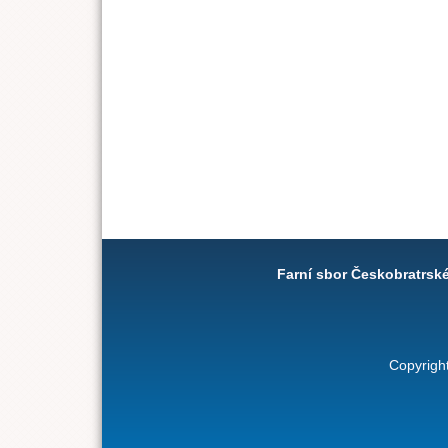
Farní sbor Českobratrsk
Copyrigh