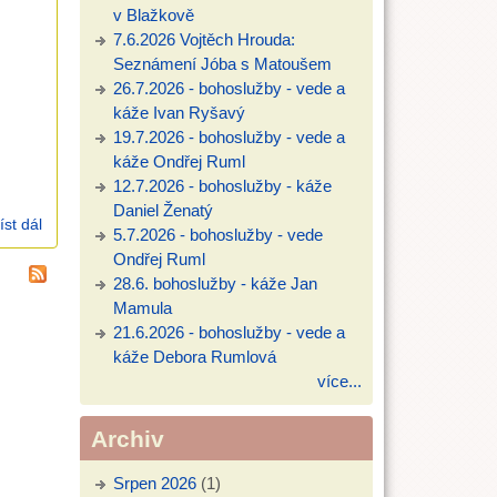
v Blažkově
7.6.2026 Vojtěch Hrouda:
Seznámení Jóba s Matoušem
26.7.2026 - bohoslužby - vede a
káže Ivan Ryšavý
19.7.2026 - bohoslužby - vede a
káže Ondřej Ruml
12.7.2026 - bohoslužby - káže
Daniel Ženatý
íst dál
26.5.2024 Daniel Ženatý (Iz 6)
5.7.2026 - bohoslužby - vede
Ondřej Ruml
28.6. bohoslužby - káže Jan
Mamula
21.6.2026 - bohoslužby - vede a
káže Debora Rumlová
více...
Archiv
Srpen 2026
(1)