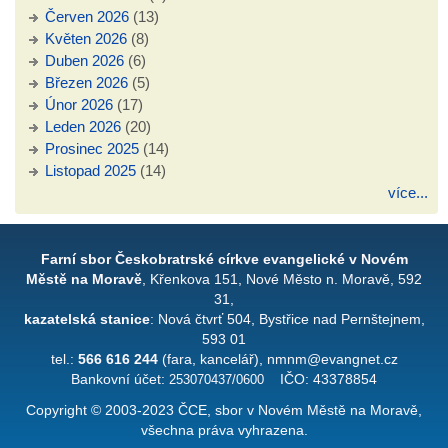
Červen 2026
(13)
Květen 2026
(8)
Duben 2026
(6)
Březen 2026
(5)
Únor 2026
(17)
Leden 2026
(20)
Prosinec 2025
(14)
Listopad 2025
(14)
více...
Farní sbor Českobratrské církve evangelické v Novém
Městě na Moravě
, Křenkova 151, Nové Město n. Moravě, 592
31,
kazatelská stanice
: Nová čtvrť 504, Bystřice nad Pernštejnem,
593 01
tel.:
566 616 244
(fara, kancelář), nmnm@evangnet.cz
Bankovní účet:
253070437/0600
IČO: 43378854
Copyright © 2003-2023 ČCE, sbor v Novém Městě na Moravě,
všechna práva vyhrazena.