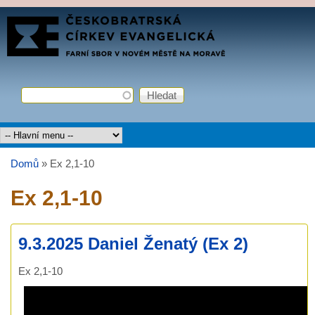
Přejít k hlavnímu obsahu
FARNÍ
SBOR
ČCE
Hledat
Vyhledávání
Hlavní menu
Domů
»
Ex 2,1-10
Jste zde
Ex 2,1-10
9.3.2025 Daniel Ženatý (Ex 2)
Ex 2,1-10