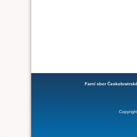
Farní sbor Českobratrsk
Copyrigh