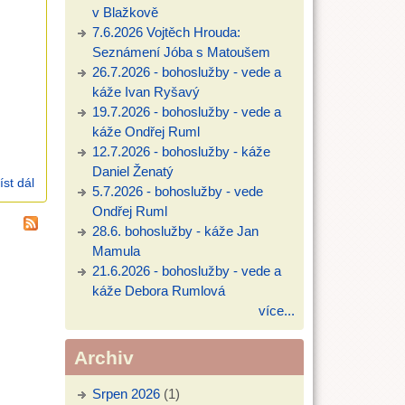
v Blažkově
7.6.2026 Vojtěch Hrouda:
Seznámení Jóba s Matoušem
26.7.2026 - bohoslužby - vede a
káže Ivan Ryšavý
19.7.2026 - bohoslužby - vede a
káže Ondřej Ruml
12.7.2026 - bohoslužby - káže
Daniel Ženatý
íst dál
24.3.2024 Daniel Ženatý (2Sam 18)
5.7.2026 - bohoslužby - vede
Ondřej Ruml
28.6. bohoslužby - káže Jan
Mamula
21.6.2026 - bohoslužby - vede a
káže Debora Rumlová
více...
Archiv
Srpen 2026
(1)