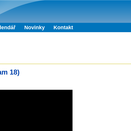
Přejít k hlavnímu obsahu
lendář
Novinky
Kontakt
am 18)